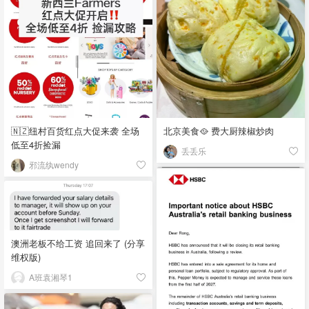
🇳🇿纽村百货红点大促来袭 全场
北京美食🥘 费大厨辣椒炒肉
低至4折捡漏
丢丢乐
邪流纨wendy
澳洲老板不给工资 追回来了 (分享
维权版)
A班袁湘琴1