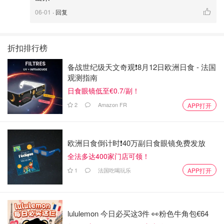
06-01
· 回复
折扣排行榜
备战世纪级天文奇观❗️8月12日欧洲日食 - 法国
观测指南
日食眼镜低至€0.7/副！
2
Amazon FR
APP打开
欧洲日食倒计时❗️40万副日食眼镜免费发放
全法多达400家门店可领！
1
法国吃喝玩乐
APP打开
lululemon 今日必买这3件 👀粉色牛角包€64