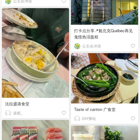
公主在冲浪
打卡点分享📍魁北克Québec再见
鬼怪热泪盈框
公主在冲浪
法拉盛港食堂
Taste of canton 广食堂
波妮_
DIY驿站