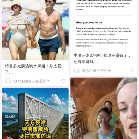
中澳开麦37-银行都说不赚钱了，
还有啥赚钱
特鲁多光膀热吻水果姐！别太爱
溜达中澳的王公子
了…
Vanpeople人在温哥华