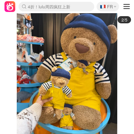
🇫🇷
4折！lulu周四疯狂上新
FR
Boticinal 夏促开抢！
还没结束！&OtherStories大促
Joybuy变相75折 随时失效
速领！Stanley独家85折
疑似霸哥！Camper额外叠85折
Zalando 奥莱闪促！每日更新
Moncler反季囤！5折起+叠9折
Coach Brooklyn仅€192
3/5