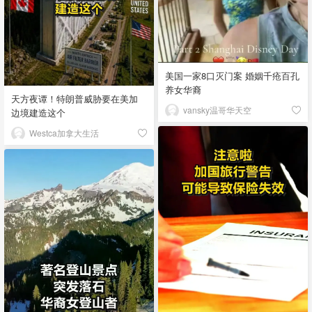
美国一家8口灭门案 婚姻千疮百孔
养女华裔
天方夜谭！特朗普威胁要在美加
vansky温哥华天空
边境建造这个
Westca加拿大生活