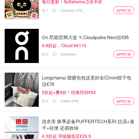
每日更新！Softstreme卫衣半价
1
lululemon (FR)
APP打开
On 昂跑官网大促 🏃Cloudpulse Next仅€95
6.8折起，Cloud 6€110
0
Dealmoon
APP打开
Longchamp 珑骧包包这里好全💥mini饺子包
仅€78
5折起+叠9折！经典托特€92
2
Cettire (FR)
APP打开
优衣库 换季必备PUFFERTECH系列 抗湿+速
干+轻便 还易收纳
4.3折起 羽绒服低至€29.9