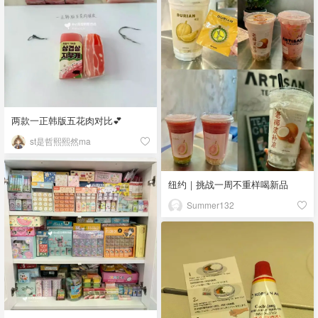
两款一正韩版五花肉对比💕
st是哲熙熙然ma
纽约｜挑战一周不重样喝新品
Summer132