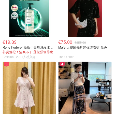
€19.89
€75.00
€355.00
Rene Furterer 新版小白珠洗发水 500ml
Maje 天鹅绒亮片迷你连衣裙 黑色
补货速抢！清爽不干 蓬松强韧秀发
Boticinal
2001人感兴趣
The Outnet
3
4