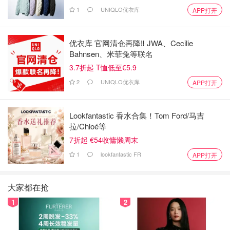
1
UNIQLO优衣库
APP打开
优衣库 官网清仓再降‼️ JWA、Cecilie
Bahnsen、米菲兔等联名
3.7折起 T恤低至€5.9
2
UNIQLO优衣库
APP打开
Lookfantastic 香水合集！Tom Ford/马吉
拉/Chloé等
7折起 €54收慵懒周末
1
lookfantastic FR
APP打开
大家都在抢
1
2