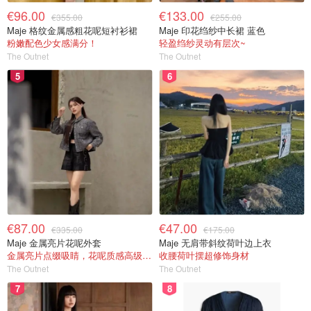
€96.00
€133.00
€355.00
€255.00
Maje 格纹金属感粗花呢短衬衫裙
Maje 印花绉纱中长裙 蓝色
粉嫩配色少女感满分！
轻盈绉纱灵动有层次~
The Outnet
The Outnet
5
6
€87.00
€47.00
€335.00
€175.00
Maje 金属亮片花呢外套
Maje 无肩带斜纹荷叶边上衣
金属亮片点缀吸睛，花呢质感高级又显贵
收腰荷叶摆超修饰身材
The Outnet
The Outnet
7
8