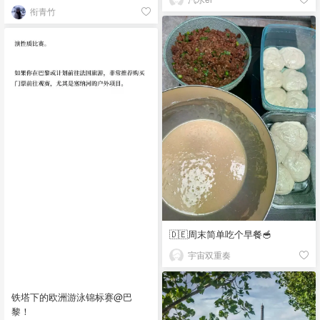
衔青竹
🇩🇪周末简单吃个早餐🥣
宇宙双重奏
铁塔下的欧洲游泳锦标赛@巴
黎！