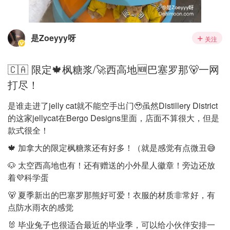
是Zoeyyy呀
关注
🇨🇦 限定🍁枫糖浆/🚀西高地🆕巴塞罗那🐻一网
打尽！
是谁走进了jelly cat就不能空手出门🥹虽然Distillery District
的这家jellycat在Bergo Designs里面，店面不算很大，但是
款式很全！
🍁 加拿大的限定枫糖浆还有好多！（就是感觉有点微丑😅
🐶 太空西高地也有！还有赠送的小外星人徽章！旁边还放
着💜科学蛋
🐻 夏季新出的巴塞罗那熊好可爱！衣服的材质非常好，有
点防水雨衣的感觉
🐰 毕业兔子也很适合最近的毕业季，可以给小伙伴安排一