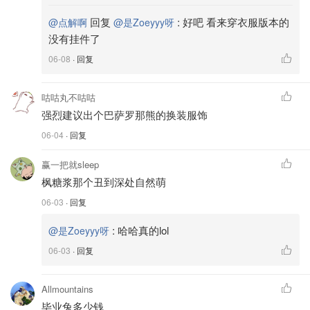
回复
:
好吧 看来穿衣服版本的
@点解啊
@是Zoeyyy呀
没有挂件了
06-08
· 回复
咕咕丸不咕咕
强烈建议出个巴萨罗那熊的换装服饰
06-04
· 回复
赢一把就sleep
枫糖浆那个丑到深处自然萌
06-03
· 回复
:
哈哈真的lol
@是Zoeyyy呀
06-03
· 回复
Allmountains
毕业兔多少钱