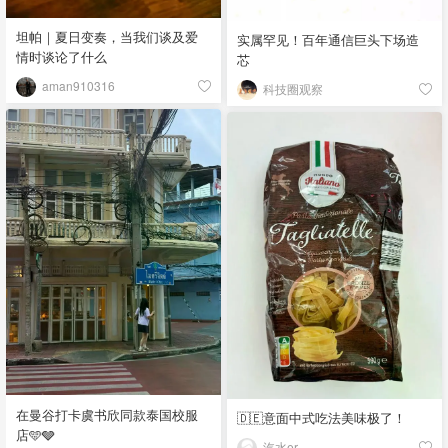
坦帕｜夏日变奏，当我们谈及爱
实属罕见！百年通信巨头下场造
情时谈论了什么
芯
aman910316
科技圈观察
在曼谷打卡虞书欣同款泰国校服
🇩🇪意面中式吃法美味极了！
店🩵🩶
汽水er