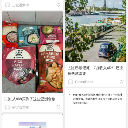
三城漫游中
🇫🇷巴黎记账｜7🈷️收入4K€, 还没
捂热就溜走
EmmaParis
🇩🇪从Aldi买到了这些亚洲食物
宇宙双重奏