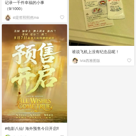
记录一千件幸福的小事
（9/1000）
st是哲熙熙然ma
谁说飞机上没有纪念品呢！
ivia西雅图版
#电影八仙! 海外预售今日开启‼️