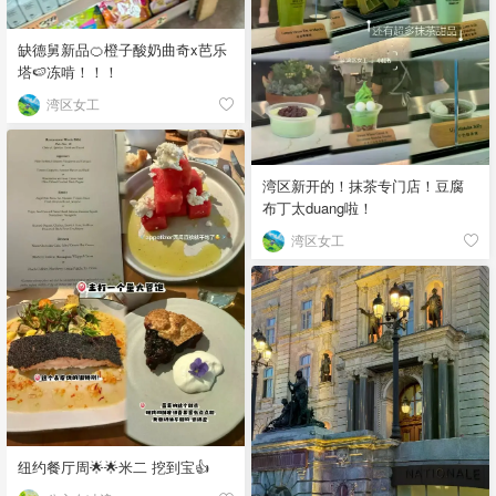
缺德舅新品🍊橙子酸奶曲奇x芭乐
塔🍉冻啃！！！
湾区女工
湾区新开的！抹茶专门店！豆腐
布丁太duang啦！
湾区女工
纽约餐厅周🌟🌟米二 挖到宝👍