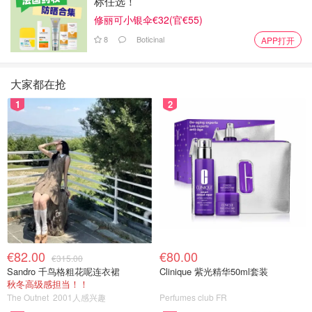
标任选！
修丽可小银伞€32(官€55)
8
Boticinal
APP打开
大家都在抢
1
2
€82.00
€80.00
€315.00
Sandro 千鸟格粗花呢连衣裙
Clinique 紫光精华50ml套装
秋冬高级感担当！！
The Outnet
2001人感兴趣
Perfumes club FR