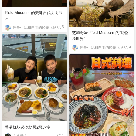
Field Museum 的美洲古代文明展
区
热爱生活和自由的轻舞飞扬
5
芝加哥😁 Field Museum 的“动物
🦓世界”
热爱生活和自由的轻舞飞扬
4
香港机场必吃榜🍜2号冰室
布丢爱布丁
1