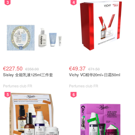
3
4
€227.50
€49.37
€356.00
€71.50
Sisley 全能乳液125ml三件套
Vichy VC精华20ml+日霜50ml
Perfumes club FR
Perfumes club FR
5
6