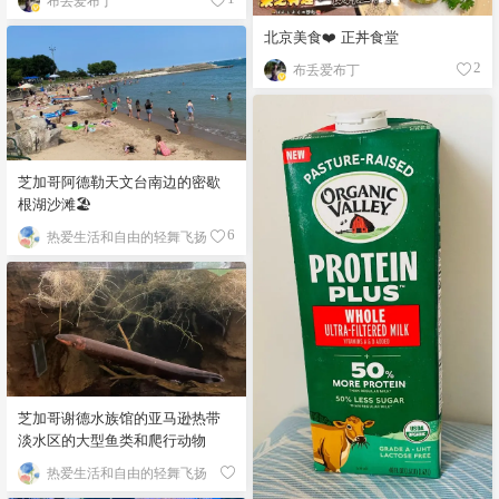
北京美食❤️ 正丼食堂
布丢爱布丁
2
芝加哥阿德勒天文台南边的密歇
根湖沙滩🏖️
热爱生活和自由的轻舞飞扬
6
芝加哥谢德水族馆的亚马逊热带
淡水区的大型鱼类和爬行动物
热爱生活和自由的轻舞飞扬