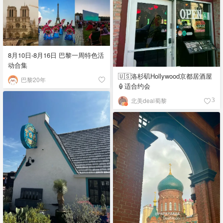
8月10日-8月16日 巴黎一周特色活
动合集
🇺🇸洛杉矶Hollywood京都居酒屋
巴黎20年
🏮适合约会
北美deal蜀黎
3