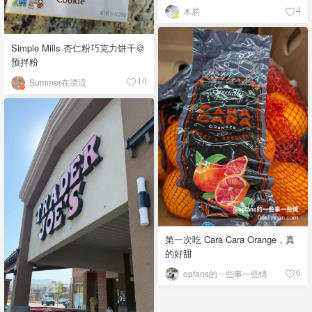
木易
4
Simple Mills 杏仁粉巧克力饼干🍪
预拌粉
Summer在漂流
10
第一次吃 Cara Cara Orange，真
的好甜
opfans的一些事一些情
6