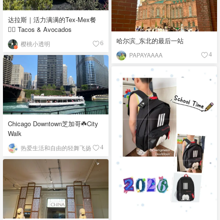
达拉斯｜活力满满的Tex-Mex餐
👉🏼 Tacos & Avocados
哈尔滨_东北的最后一站
樱桃小透明
6
PAPAYAAAA
4
Chicago Downtown芝加哥☘️City
Walk
热爱生活和自由的轻舞飞扬
4