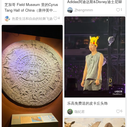
Adidas阿迪达斯&Disney迪士尼🎒
芝加哥 Field Museum 里的Cyrus
Zhengmmm
Tang Hall of China（唐仲英中国
1
馆）
热爱生活和自由的轻舞飞扬
4
乐高免费送的皮卡丘头饰
咖妃君
6