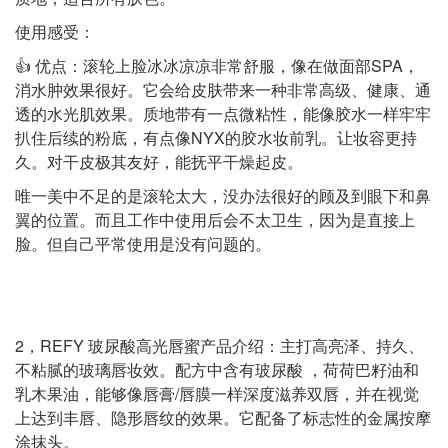
使用感受：
👍 优点：滚轮上脸冰冰凉凉非常舒服，像在做面部SPA，
消水肿效果很好。它会给皮肤带来一种非常高级、健康、通
透的水光肌效果。质地带有一点微粘性，能像胶水一样牢牢
扒住后续的粉底，有点像NYX的胶水妆前乳。让妆容更持
久。对干皮极其友好，能抚平干燥起皮。
唯一美中不足的是滚轮太大，没办法很好的顾及到眼下和鼻
翼的位置。而且工作中使用后会不太卫生，因为是直接上
脸。但自己平常使用是没有问题的。
2，REFY 玻尿酸高光唇蜜产品介绍：主打高亮泽、持久、
不粘腻的玻璃唇妆效。配方中含有玻尿酸 ，荷荷巴籽油和
乳木果油，能够像唇膏/唇膜一样深度滋养双唇，并在视觉
上达到丰唇、隐形唇纹的效果。它配备了标志性的金属按摩
涂抹头。