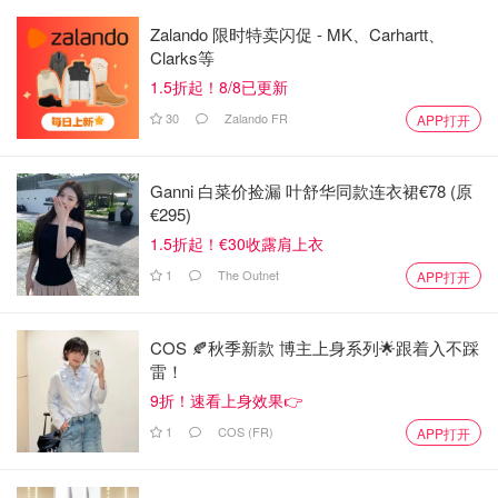
Zalando 限时特卖闪促 - MK、Carhartt、
Clarks等
1.5折起！8/8已更新
30
Zalando FR
APP打开
Ganni 白菜价捡漏 叶舒华同款连衣裙€78 (原
€295)
1.5折起！€30收露肩上衣
1
The Outnet
APP打开
COS 🍂秋季新款 博主上身系列🌟跟着入不踩
雷！
9折！速看上身效果👉
1
COS (FR)
APP打开