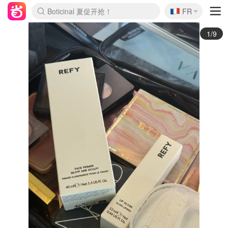
🇫🇷
4折！lulu周四疯狂上新
FR
Boticinal 夏促开抢！
还没结束！&OtherStories大促
Joybuy变相75折 随时失效
速领！Stanley独家85折
疑似霸哥！Camper额外叠85折
Zalando 奥莱闪促！每日更新
Moncler反季囤！5折起+叠9折
Coach Brooklyn仅€192
2/9