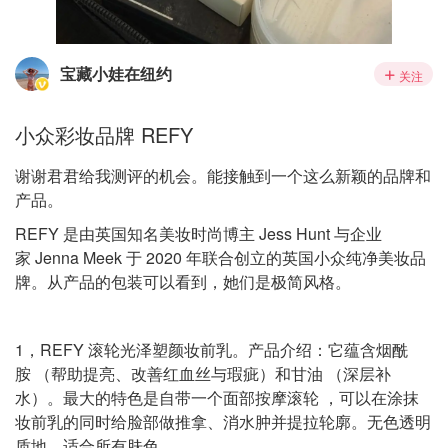
宝藏小娃在纽约
关注
小众彩妆品牌 REFY
谢谢君君给我测评的机会。能接触到一个这么新颖的品牌和
产品。
REFY 是由英国知名美妆时尚博主 Jess Hunt 与企业
家 Jenna Meek 于 2020 年联合创立的英国小众纯净美妆品
牌。从产品的包装可以看到，她们是极简风格。
1，REFY 滚轮光泽塑颜妆前乳。产品介绍：它蕴含烟酰
胺 （帮助提亮、改善红血丝与瑕疵）和甘油 （深层补
水）。最大的特色是自带一个面部按摩滚轮 ，可以在涂抹
妆前乳的同时给脸部做推拿、消水肿并提拉轮廓。无色透明
质地，适合所有肤色。