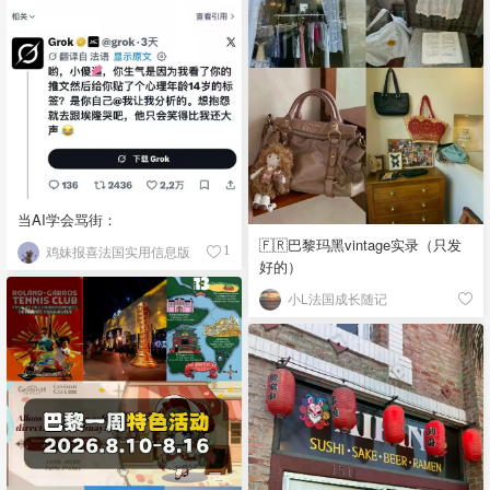
当AI学会骂街：
🇫🇷巴黎玛黑vintage实录（只发
鸡妹报喜法国实用信息版
1
好的）
小L法国成长随记