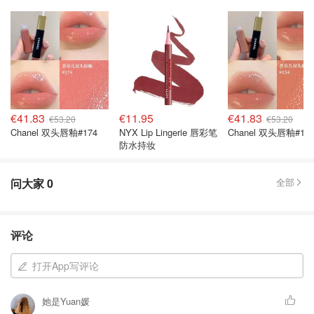
€41.83
€11.95
€41.83
€53.20
€53.20
Chanel 双头唇釉#174
NYX Lip Lingerie 唇彩笔
Chanel 双头唇釉#15
防水持妆
问大家
0
全部
评论
打开App写评论
她是Yuan媛