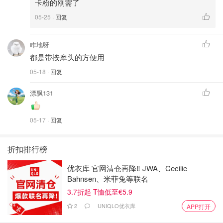
卡粉的刚需了
05-25
· 回复
咋地呀
都是带按摩头的方便用
05-18
· 回复
漂飘131
05-17
· 回复
折扣排行榜
优衣库 官网清仓再降‼️ JWA、Cecilie
Bahnsen、米菲兔等联名
3.7折起 T恤低至€5.9
2
UNIQLO优衣库
APP打开