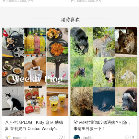
Perfumes club FR
Perfumes club FR
猜你喜欢
八月生活PLOG｜Kitty·盒马·缺德
🐻 来阿拉斯加没偶遇熊？别急，
舅·茉莉奶白·Costco·Wendy's
来这里补救一下！
maggie
abc個c
2
10