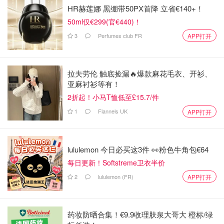
HR赫莲娜 黑绷带50PX首降 立省€140+！
50ml仅€299(官€440)！
3
Perfumes club FR
APP打开
拉夫劳伦 触底捡漏🔥爆款麻花毛衣、开衫、
亚麻衬衫等有！
2折起！小马T恤低至£15.7/件
1
Flannels UK
APP打开
lululemon 今日必买这3件 👀粉色牛角包€64
每日更新！Softstreme卫衣半价
2
lululemon (FR)
APP打开
药妆防晒合集！€9.9收理肤泉大哥大 橙标/绿