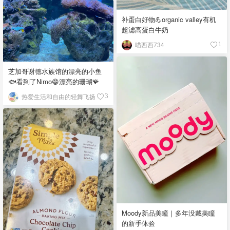
补蛋白好物💪organic valley有机
超滤高蛋白牛奶
喵西西734
1
芝加哥谢德水族馆的漂亮的小鱼
🐟看到了Nimo😁漂亮的珊瑚🪸
热爱生活和自由的轻舞飞扬
3
Moody新品美瞳｜多年没戴美瞳
的新手体验