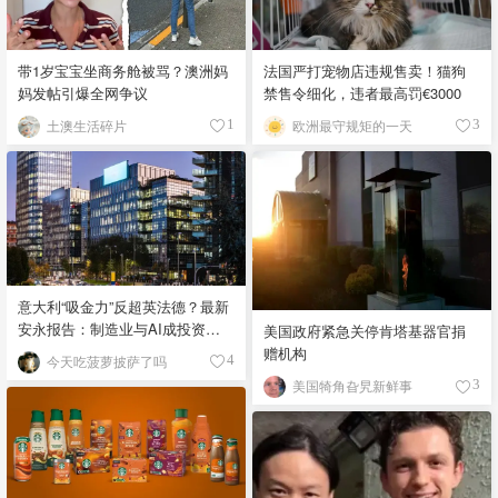
带1岁宝宝坐商务舱被骂？澳洲妈
法国严打宠物店违规售卖！猫狗
妈发帖引爆全网争议
禁售令细化，违者最高罚€3000
土澳生活碎片
欧洲最守规矩的一天
1
3
意大利“吸金力”反超英法德？最新
安永报告：制造业与AI成投资新
美国政府紧急关停肯塔基器官捐
宠！
赠机构
今天吃菠萝披萨了吗
4
美国犄角旮旯新鲜事
3