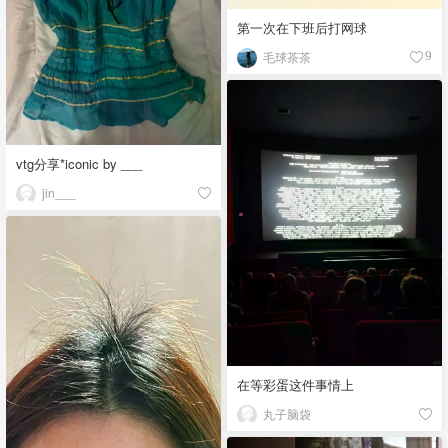
第一次在下班后打网球
毛球茶茶
9
vtg分享*iconic by ___
jin___
在等彩蛋这件事情上
丸子脑袋