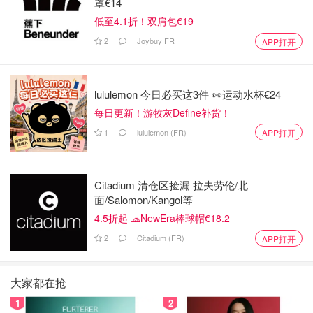
罩€14
低至4.1折！双肩包€19
2
Joybuy FR
APP打开
lululemon 今日必买这3件 👀运动水杯€24
每日更新！游牧灰Define补货！
1
lululemon (FR)
APP打开
Citadium 清仓区捡漏 拉夫劳伦/北
面/Salomon/Kangol等
4.5折起 🧢NewEra棒球帽€18.2
2
Citadium (FR)
APP打开
大家都在抢
1
2