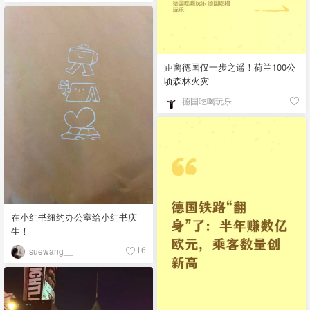
距离德国仅一步之遥！荷兰100公
顷森林火灾
德国吃喝玩乐
在小红书纽约办公室给小红书庆
生！
suewang__
16