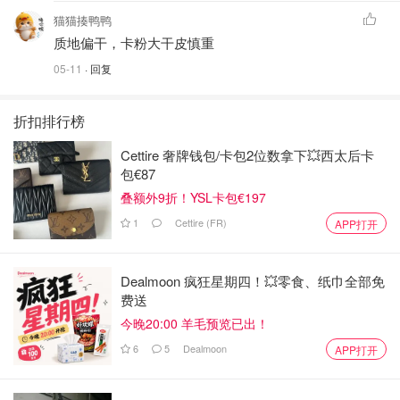
猫猫揍鸭鸭
质地偏干，卡粉大干皮慎重
05-11
· 回复
折扣排行榜
Cettire 奢牌钱包/卡包2位数拿下💥西太后卡
包€87
叠额外9折！YSL卡包€197
1
Cettire (FR)
APP打开
Dealmoon 疯狂星期四！💥零食、纸巾全部免
费送
今晚20:00 羊毛预览已出！
6
5
Dealmoon
APP打开