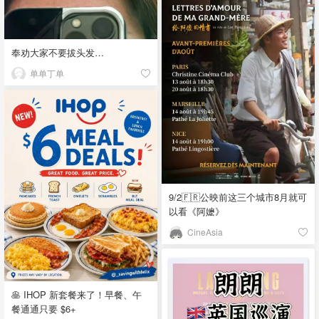
奉劝大家不要拔头发…
单单丁单
9/2🇫🇷公映前这三个城市8月就可
以看《阿嬷》
CineAsia
🥞 IHOP 新套餐来了！早餐、午
餐通通只要 $6+