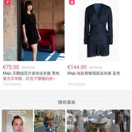
7
8
€75.00
€144.00
€355.00
€275.00
Maje 天鹅绒亮片迷你连衣裙 黑色
Maje 短款褶皱缎面连衣裙 蓝色
复古又华丽，灯光下微微闪光~
The Outnet
The Outnet
猜你喜欢