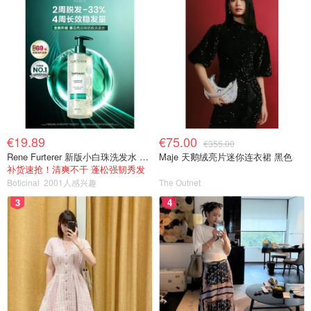
€19.89
€75.00
€355.00
Rene Furterer 新版小白珠洗发水 500ml
Maje 天鹅绒亮片迷你连衣裙 黑色
补货速抢！清爽不干 蓬松强韧秀发
Boticinal
2001人感兴趣
The Outnet
3
4