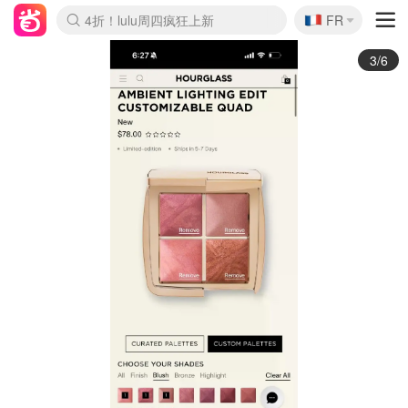
🇫🇷
还没结束！&OtherStories大促
FR
Boticinal 夏促开抢！
4折！lulu周四疯狂上新
Joybuy变相75折 随时失效
速领！Stanley独家85折
疑似霸哥！Camper额外叠85折
Zalando 奥莱闪促！每日更新
Moncler反季囤！5折起+叠9折
Coach Brooklyn仅€192
3/6