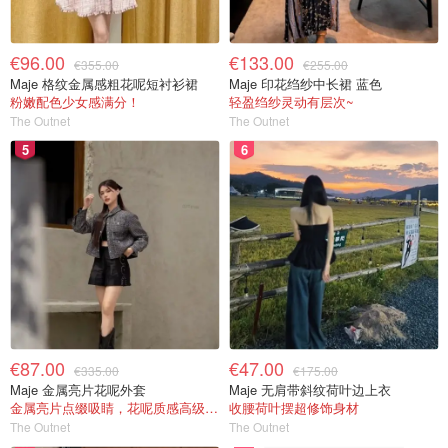
€96.00
€133.00
€355.00
€255.00
Maje 格纹金属感粗花呢短衬衫裙
Maje 印花绉纱中长裙 蓝色
粉嫩配色少女感满分！
轻盈绉纱灵动有层次~
The Outnet
The Outnet
5
6
€87.00
€47.00
€335.00
€175.00
Maje 金属亮片花呢外套
Maje 无肩带斜纹荷叶边上衣
金属亮片点缀吸睛，花呢质感高级又显贵
收腰荷叶摆超修饰身材
The Outnet
The Outnet