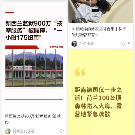
👙被问爆的泳衣品牌合集｜从平
价到轻奢都有✨
种点小草
16
新西兰监狱900万“按摩服务”被喊
停
新西兰发现君