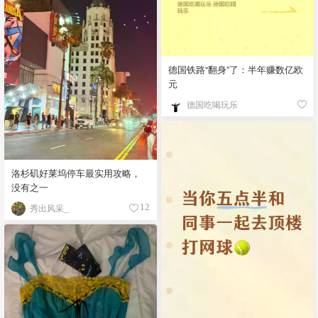
德国铁路“翻身”了：半年赚数亿欧
元
德国吃喝玩乐
洛杉矶好莱坞停车最实用攻略，
没有之一
秀出风采_
12