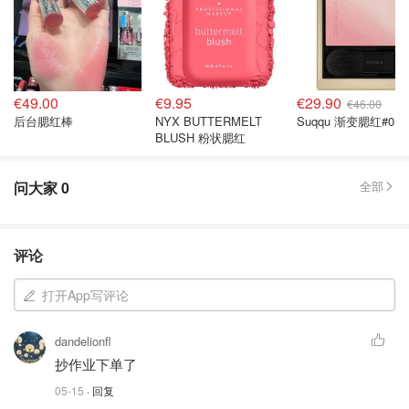
€49.00
€9.95
€29.90
€46.00
后台腮红棒
NYX BUTTERMELT
Suqqu 渐变腮红#01
BLUSH 粉状腮红
问大家
0
全部
评论
打开App写评论
dandelionfl
抄作业下单了
05-15
· 回复