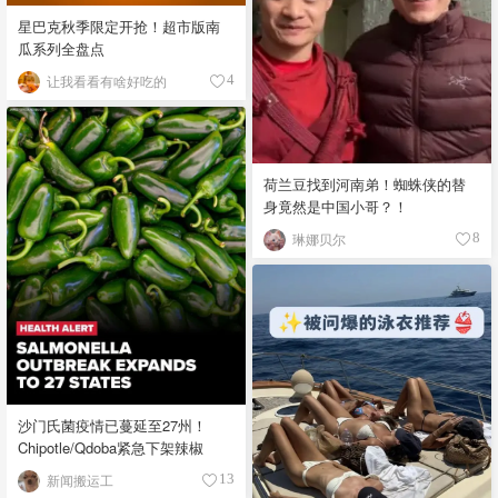
星巴克秋季限定开抢！超市版南
瓜系列全盘点
让我看看有啥好吃的
4
荷兰豆找到河南弟！蜘蛛侠的替
身竟然是中国小哥？！
琳娜贝尔
8
沙门氏菌疫情已蔓延至27州！
Chipotle/Qdoba紧急下架辣椒
新闻搬运工
13