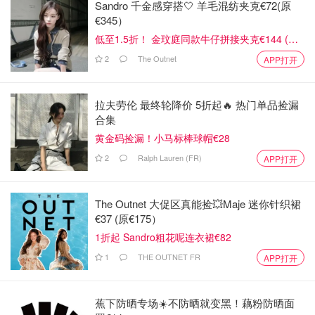
Sandro 千金感穿搭🤍 羊毛混纺夹克€72(原
€345）
低至1.5折！ 金玟庭同款牛仔拼接夹克€144 (原
€275）
2
The Outnet
APP打开
拉夫劳伦 最终轮降价 5折起🔥 热门单品捡漏
合集
黄金码捡漏！小马标棒球帽€28
2
Ralph Lauren (FR)
APP打开
The Outnet 大促区真能捡💥Maje 迷你针织裙
€37 (原€175）
1折起 Sandro粗花呢连衣裙€82
1
THE OUTNET FR
APP打开
蕉下防晒专场☀️不防晒就变黑！藕粉防晒面