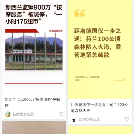
新西兰监狱900万“按摩服务”被喊
距离德国仅一步之遥！荷兰100公
停
顷森林火灾
新西兰发现君
德国吃喝玩乐