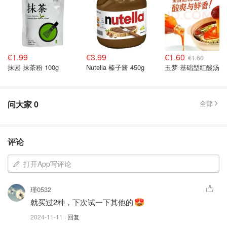
€1.99
€3.99
€1.60
€1.60
抹园 抹茶粉 100g
Nutella 榛子酱 450g
玉梦 基础型红酸汤 48
问大家
0
全部
评论
打开App写评论
瑾0532
就买过2种，下次试一下其他的
2024-11-11
· 回复