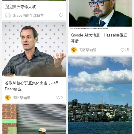
🇦🇺澳洲夺命大坡
Grace的南半球日常
Google AI大地震，Hassabis退居
幕后
湾区早知道
10
谷歌AI核心班底集体出走，Jeff
Dean创业
湾区早知道
5