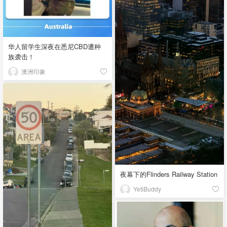
华人留学生深夜在悉尼CBD遭种
族袭击！
澳洲印象
夜幕下的Flinders Railway Station
YetiBuddy