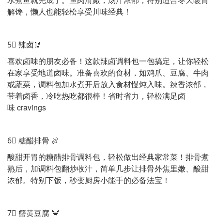
解馋，懒人也能轻松享受川味经典！
5⃣️ 辣卤🥢
喜欢卤味的朋友必备！这款辣卤调料包一包搞定，让你轻松
在家享受地道卤味。准备喜欢的食材，如鸡爪、豆腐、牛肉
或蔬菜，调料包加水煮开后放入食材慢炖入味。辣香浓郁，
带着卤香，冷吃热吃都很棒！省时省力，轻松满足卤
味 cravings
6⃣️ 糖醋排骨 🍖
酸甜开胃的糖醋排骨调料包，轻松做出经典家常菜！排骨煮
熟后，加调料包翻炒收汁，简单几步让排骨外焦里嫩、酸甜
浓郁。特别下饭，秒变厨房小能手的必备法宝！
7⃣️ 蟹黄豆腐 🦀