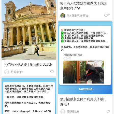
终于有人把香辣蟹锅做成了我想
象中的样子🦀
洛杉矶经典男孩
7
🇲🇹马耳他之夏 | Ghadira Bay🏖️
月球暂住
澳洲盗贼新套路？利用孩子敲门
踩点！
澳洲印象