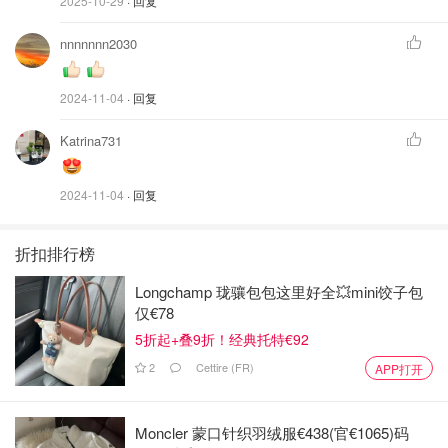
2025-10-29
· 回复
nnnnnnn2030
2024-11-04
· 回复
Katrina731
2024-11-04
· 回复
折扣排行榜
Longchamp 珑骧包包这里好全💥mini饺子包
仅€78
5折起+叠9折！经典托特€92
2
Cettire (FR)
APP打开
Moncler 蒙口针织羽绒服€438(官€1065)码