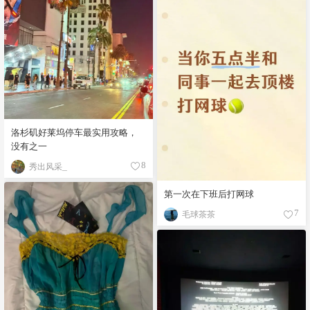
洛杉矶好莱坞停车最实用攻略，
没有之一
秀出风采_
8
第一次在下班后打网球
毛球茶茶
7