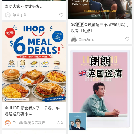
奉劝大家不要拔头发…
单单丁单
9/2🇫🇷公映前这三个城市8月就可
以看《阿嬷》
CineAsia
🥞 IHOP 新套餐来了！早餐、午
餐通通只要 $6+
Felix吃喝玩乐不破产
5