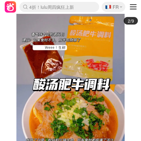
🇫🇷
4折！lulu周四疯狂上新
FR
Boticinal 夏促开抢！
还没结束！&OtherStories大促
Joybuy变相75折 随时失效
速领！Stanley独家85折
疑似霸哥！Camper额外叠85折
Zalando 奥莱闪促！每日更新
Moncler反季囤！5折起+叠9折
Coach Brooklyn仅€192
3/9