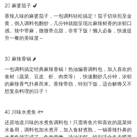
2⃣️ 麻婆茄子 🍆
香辣入味的麻婆茄子，一包调料轻松搞定！茄子切块煎至金
黄，倒入调料包翻炒，几分钟就能呈现出麻辣鲜香的浓郁口
感。辣中带麻，微微带点甜，非常下饭！懒人必备，快速提
升一餐的美味度～
3⃣️ 麻辣香锅 🌶️
一包调料搞定经典麻辣香锅！热油煸香调料包，加入喜欢的
食材（蔬菜、豆皮、虾、肉类等），快速翻炒几分钟，浓郁
的麻辣香气扑鼻而来。香辣带劲，特别下饭，适合解馋又不
想复杂料理的日子！
4⃣️ 川味水煮鱼 🐟
还原地道川味的水煮鱼调料包！只需将鱼片和喜欢的蔬菜焯
水备用，调料包加水煮开，加入食材煮熟，一锅香辣扑鼻的
水煮鱼就完成了。鱼肉滑嫩，汤汁浓郁，特别适合冬天暖胃