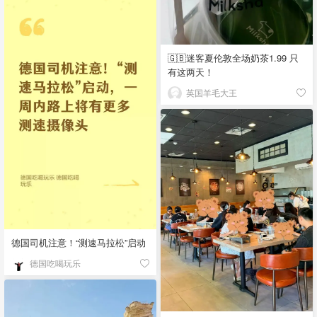
🇬🇧迷客夏伦敦全场奶茶1.99 只
有这两天！
英国羊毛大王
德国司机注意！“测速马拉松”启动
德国吃喝玩乐