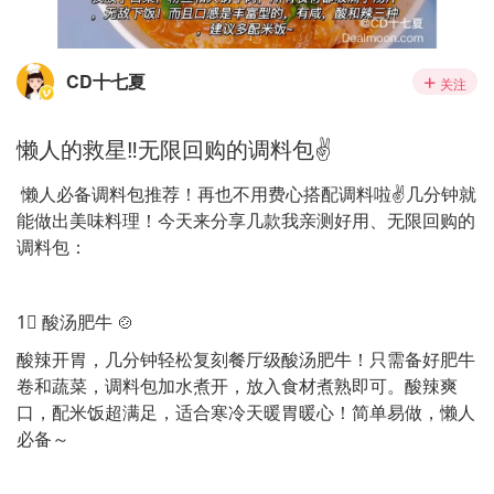
CD十七夏
关注
懒人的救星‼️无限回购的调料包✌️
懒人必备调料包推荐！再也不用费心搭配调料啦✌️几分钟就
能做出美味料理！今天来分享几款我亲测好用、无限回购的
调料包：
1⃣️ 酸汤肥牛 🍲
酸辣开胃，几分钟轻松复刻餐厅级酸汤肥牛！只需备好肥牛
卷和蔬菜，调料包加水煮开，放入食材煮熟即可。酸辣爽
口，配米饭超满足，适合寒冷天暖胃暖心！简单易做，懒人
必备～