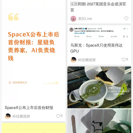
🇬🇧郎朗·2027英国音乐会巡演官
宣
英区Live
马斯克：SpaceX只使用英伟达
GPU
科技圈观察
9
SpaceX公布上市后首份财报
科技圈观察
8