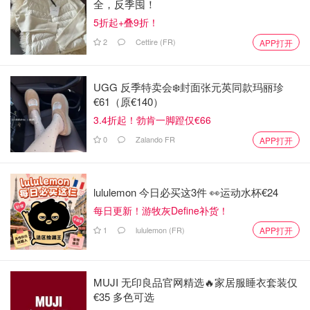
全，反季囤！
5折起+叠9折！
2
Cettire (FR)
APP打开
UGG 反季特卖会❄️封面张元英同款玛丽珍
€61（原€140）
3.4折起！勃肯一脚蹬仅€66
0
Zalando FR
APP打开
lululemon 今日必买这3件 👀运动水杯€24
每日更新！游牧灰Define补货！
1
lululemon (FR)
APP打开
MUJI 无印良品官网精选🔥家居服睡衣套装仅
€35 多色可选