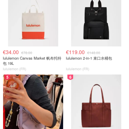
€34.00
€119.00
€78.00
€148.00
lululemon Canvas Market 帆布托特
lululemon 2-in-1 束口水桶包
包 19L
lululemon (FR)
lululemon (FR)
5
6