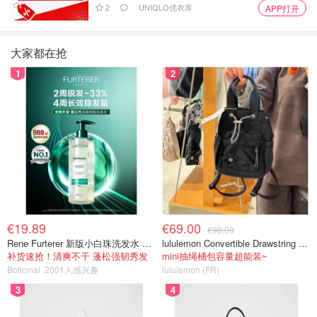
2
UNIQLO优衣库
APP打开
大家都在抢
1
2
€19.89
€69.00
€98.00
Rene Furterer 新版小白珠洗发水 500ml
lululemon Convertible Drawstring Bucket Bag Mini 5L
补货速抢！清爽不干 蓬松强韧秀发
mini抽绳桶包容量超能装~
Boticinal
2001人感兴趣
lululemon (FR)
3
4