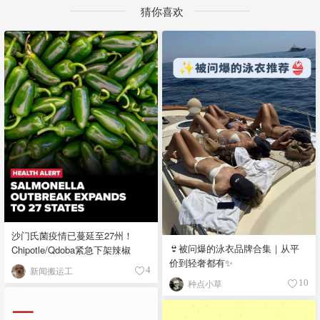
猜你喜欢
沙门氏菌疫情已蔓延至27州！
👙被问爆的泳衣品牌合集｜从平
Chipotle/Qdoba紧急下架辣椒
价到轻奢都有✨
新闻搬运工
4
种点小草
10