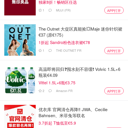
独家8折！畅销区任选
1
MUJI (FR)
APP打开
The Outnet 大促区真能捡💥Maje 迷你针织裙
€37 (原€175）
1折起 Sandro粉色连衣裙€78
1
THE OUTNET FR
APP打开
高温即将回归❓囤水刻不容缓❗️ Volvic 1.5L×6
瓶装€4.09
Vittel 1.5L×6瓶€3.75
2
Amazon FR
APP打开
优衣库 官网清仓再降‼️ JWA、Cecilie
Bahnsen、米菲兔等联名
3.7折起 T恤低至€5.9