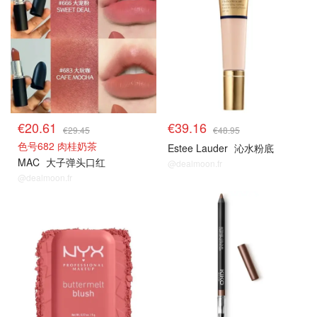
€20.61
€39.16
€29.45
€48.95
色号682 肉桂奶茶
Estee Lauder
沁水粉底
MAC
大子弹头口红
@dealmoon.fr
@dealmoon.fr