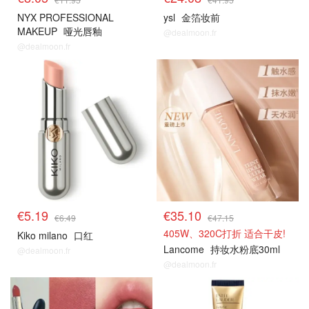
NYX PROFESSIONAL
ysl
金箔妆前
MAKEUP
哑光唇釉
@dealmoon.fr
@dealmoon.fr
€5.19
€35.10
€6.49
€47.15
405W、320C打折 适合干皮!
Kiko milano
口红
Lancome
持妆水粉底30ml
@dealmoon.fr
@dealmoon.fr