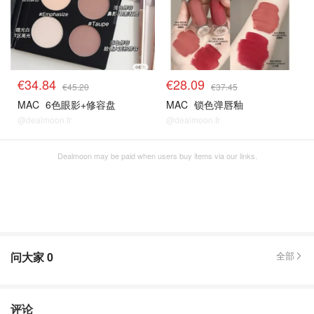
€34.84
€28.09
€45.20
€37.45
MAC
6色眼影+修容盘
MAC
锁色弹唇釉
@dealmoon.fr
@dealmoon.fr
Dealmoon may be paid when users buy items via our links.
问大家
0
全部
评论