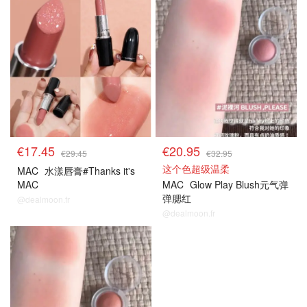
€17.45
€20.95
€29.45
€32.95
这个色超级温柔
MAC
水漾唇膏#Thanks it's
MAC
MAC
Glow Play Blush元气弹
弹腮红
@dealmoon.fr
@dealmoon.fr