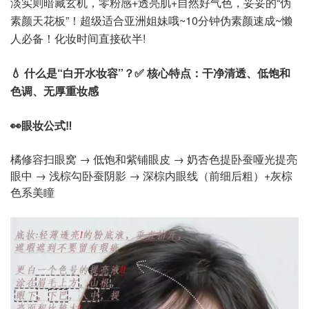
淡实则暗藏玄机，零粉感+透亮肌+自然好气色，妥妥的“伪
素颜天花板”！超级适合亚洲姐妹哦~10分钟伪素颜速成~懒
人必备！化妆时间直接砍半!
💧 什么是“白开水妆容”？
✅ 核心特点：干净清透、低饱和
色调、无厚重妆感
👀眼妆公式‼️
橘修容扫眼窝 → 低饱和紫铺眼皮 → 奶杏色提卧蚕
哑光提亮
眼中 → 浅棕勾卧蚕阴影 → 深棕内眼线（前细后粗）+灰棕
色系美瞳