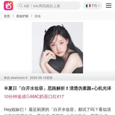
🇫🇷
4折！lulu周四疯狂上新
FR
Boticinal 夏促开抢！
还没结束！&OtherStories大促
Joybuy变相75折 随时失效
速领！Stanley独家85折
疑似霸哥！Camper额外叠85折
Zalando 奥莱闪促！每日更新
Moncler反季囤！5折起+叠9折
Coach Brooklyn仅€192
首页
美妆护肤
彩妆
来自
dealmoon.fr
2025-06-19更新
🌞夏日「白开水妆容」思路解析💄清透伪素颜+心机光泽
10分钟速成💦MAC奶茶口红€17
Hey姐妹们！ 最近刷屏的「白开水妆容」都试了吗？看似清