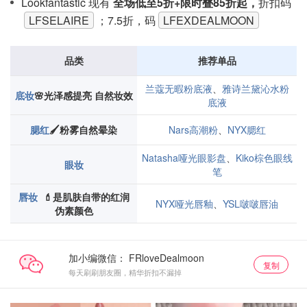
Lookfantastic 现有
全场低至5折+限时叠85折起，
折扣码
LFSELAIRE
；7.5折，码
LFEXDEALMOON
品类
推荐单品
兰蔻无暇粉底液
、
雅诗兰黛沁水粉
底妆
🌸光泽感提亮 自然妆效
底液
腮红
🖌️粉雾自然晕染
Nars高潮粉
、
NYX腮红
Natasha哑光眼影盘
、
Kiko棕色眼线
眼妆
笔
唇妆
💄
是肌肤自带的红润
NYX哑光唇釉
、
YSL啵啵唇油
伪素颜色
加小编微信：
复制
每天刷刷朋友圈，精华折扣不漏掉