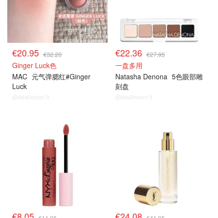
€20.95
€22.36
€32.20
€27.95
Ginger Luck色
一盘多用
MAC
元气弹腮红#Ginger
Natasha Denona
5色眼部雕
Luck
刻盘
@dealmoon.fr
@dealmoon.fr
€8.05
€24.08
€11.95
€41.95