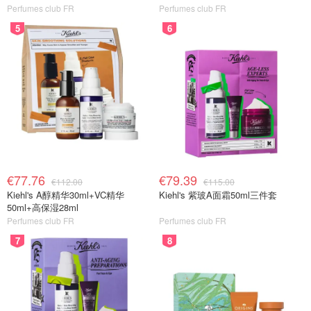
Perfumes club FR
Perfumes club FR
5
6
图片来自于@bbc ，版权属于原作者
€77.76
€79.39
€112.00
€115.00
Kiehl's A醇精华30ml+VC精华
Kiehl's 紫玻A面霜50ml三件套
50ml+高保湿28ml
当然，即便如此，附近居民还是难免有些担心。
Perfumes club FR
Perfumes club FR
毕竟很多人对2020年的阴影记忆太深了。这次媒体拍到多
7
8
辆大巴护送乘客进入医院，不少当地居民一下子就联想到疫
情时期。不过也有人翻出了当年的故事：当年武汉撤离人员
来到这里隔离时，其实很多当地居民还送过蛋糕、鲜花和玩
具，希望他们不要太紧张。所以从某种程度上来说，