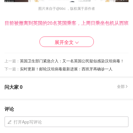
图片来自于@bbc ，版权属于原作者
目前被撤离到英国的20名英国乘客，上周日乘坐包机从西班
牙特内里费岛（Tenerife）抵达曼彻斯特机场
（Manchester Airport），随后被专门车辆送往 Arrowe
展开全文
Park Hospital。
英国卫生安全局（UKHSA）表示，他们将
在医院先进行72小时医学观察，之后还需要继续居家隔离
上一篇：
英国卫生部门紧急介入：又一名英国公民疑似感染汉坦病毒！
42天，总隔离时间长达45天。
下一篇：
实时更新！邮轮汉坦病毒最新进展：西班牙再确诊一人
不过，英国卫生部门目前反复强调：这些撤离人员目前都
“健康且没有症状”。UKHSA首席科学官 Robin May 教授接
问大家
0
全部
受BBC采访时也表示，目前所有人都属于预防性管理措施，
并没有出现发病情况。
评论
很多人最关心的问题其实是：汉坦病毒到底会不会像新冠一
样传播？
打开App写评论
答案是，不太一样。