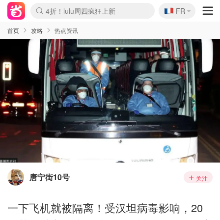
🇫🇷
4折！lulu周四疯狂上新
FR
Boticinal 夏促开抢！
还没结束！&OtherStories大促
Joybuy变相75折 随时失效
速领！Stanley独家85折
疑似霸哥！Camper额外叠85折
Zalando 奥莱闪促！每日更新
Moncler反季囤！5折起+叠9折
Coach Brooklyn仅€192
首页
攻略
热点资讯
唐宁街10号
关注
一下飞机就被隔离！受汉坦病毒影响，20