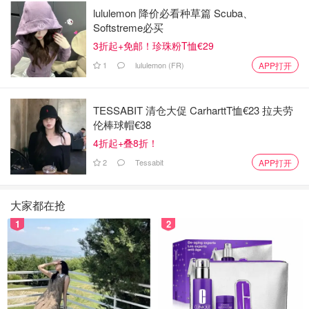
勒尔地区，是英格兰西北部较大的综合医院之一，大约有
lululemon 降价必看种草篇 Scuba、
Softstreme必买
800张床位。
这次启用的并不是普通病房，而是一栋名为
3折起+免邮！珍珠粉T恤€29
Frontis Building 的独立住宿楼。它原本是给医学生和NHS
工作人员住宿使用的，类似学生公寓，每个人都有独立房间
1
lululemon (FR)
APP打开
和独立卫生间，非常适合做隔离管理。更重要的是，这栋楼
和主医院区域是分开的，外围有独立围栏，因此医院方面一
TESSABIT 清仓大促 CarharttT恤€23 拉夫劳
直在强调，不会影响普通病人的就诊，也不会影响医院正常
伦棒球帽€38
运行。
4折起+叠8折！
2
Tessabit
APP打开
大家都在抢
1
2