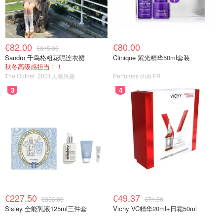
图片来自于@bbc ，版权属于原作者
很多人可能会问，为什么偏偏又选在这里？
€82.00
€80.00
€315.00
Sandro 千鸟格粗花呢连衣裙
Clinique 紫光精华50ml套装
因为利物浦附近拥有英国很强的热带病和传染病医疗资源。
秋冬高级感担当！！
附近不仅有 Royal Liverpool University Hospital 的热带与传
The Outnet
2001人感兴趣
Perfumes club FR
染病部门，还有全球知名的 Liverpool School of Tropical
3
4
Medicine。简单来说，一旦有人真的出现症状，这一带有足
够专业的团队和设备可以快速处理，所以英国卫生部门认为
这里是“理想隔离地点”。
至于大家最陌生的“汉坦病毒”，其实它并不是什么新病毒。
它主要通过啮齿类动物传播，比如接触老鼠排泄物、被污染
空气等。
症状可能包括发烧、肌肉痛、呼吸问题甚至肾脏问
题，但它和新冠最大的区别在于，并不容易通过人与人日常
€227.50
€49.37
接触传播。英国卫生部门这次也反复强调，“不会通过日常
€356.00
€71.50
Sisley 全能乳液125ml三件套
Vichy VC精华20ml+日霜50ml
社交传播”，因此普通公众风险非常低。