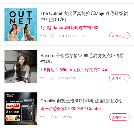
The Outnet 大促区真能捡💥Maje 迷你针织裙
€37 (原€175）
1折起 Sandro粗花呢连衣裙€82
1
THE OUTNET FR
APP打开
图片来自于@bbc ，版权属于原作者
Sandro 千金感穿搭🤍 羊毛混纺夹克€72(原
不过，很多人真正紧张的，其实并不是“汉坦病毒”本身，而
€345）
是 Arrowe Park Hospital 这个名字。
1.5折起！ Winter同款牛仔夹克€144
2
The Outnet
APP打开
因为在英国生活过疫情时期的人，基本都记得这里。2020
年英国从武汉撤侨后，首批撤离人员就是被送到这里集中隔
离。当时几十辆大巴驶入医院的画面，几乎成了很多人对英
Creality 创想三维3D打印机 法国也能买啦
国疫情初期的集体记忆。如今类似的场景再次出现，英国媒
送一台☝️价值€1039的K2 Combo！
体也开始用“疫情时期隔离点重新启用”这样的标题，自然会
2
6
Creality
APP打开
让不少人神经一紧。
Arrowe Park Hospital 位于利物浦（Liverpool）对岸的威