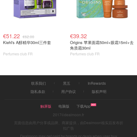
Arrowe Park Hospital 这个地方，在英国人记忆里已经不只
是一个医院，更像是英国公共卫生历史里的一个特殊符号。
目前来看，这件事对在英国正常生活的人影响并不大。医院
€51.22
€39.32
照常运行，门诊照常开放，官方也没有发布任何升级防疫措
€62.00
Kiehl's A醇精华30ml三件套
Origins 苹果面霜50ml+眼霜15ml+去
施。
从处理流程上看，现在的英国卫生系统相比2020年已
角质霜30ml
经成熟很多，无论是隔离安排、人员转运还是防护流程，都
Perfumes club FR
Perfumes club FR
明显更有经验。很多人之所以焦虑，更多还是因为看到熟悉
的场景，产生了疫情时期的条件反射。所以现阶段，大家不
用过度恐慌，但也能感受到，经历过新冠之后，英国对于输
联系我们
黑五
InRewards
入型传染病的反应速度，确实已经和以前不一样了。
隐私条款
用户协议
版权声明
触屏版
电脑版
下载App
2017©dealmoon.fr
页面信息由用户分享或品牌、商家提供，由Dealmoon核实后发布折
扣广告
Dealmoon may get paid by brands or deals when user buy