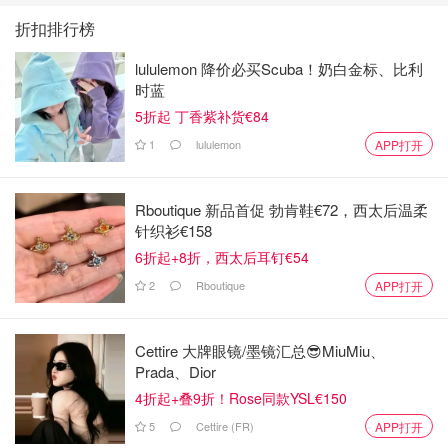
折扣排行榜
汉坦病毒本身其实并不是什么新病毒，它是一组主要通过啮
齿类动物传播的病毒，通常和老鼠排泄物、被污染空气有
lululemon 降价必买Scuba！奶白金标、比利
关。多数汉坦病毒并不会在人与人之间传播，这也是为什么
时蓝
过去它并没有像新冠那样引发全球性恐慌。
5折起 丁香紫补货€84
1
lululemon
APP打开
Rboutique 新品首促 勃肯鞋€72，西太后温柔
针织衫€158
6折起+8折，西太后耳钉€54
2
Rboutique
APP打开
Cettire 大牌眼镜/墨镜汇总😎MiuMiu、
Prada、Dior
4折起+叠9折！Rose同款YSL€150
5
Cettire (FR)
APP打开