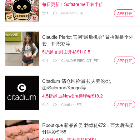
具备基本电脑操作
每日更新！Softstreme卫衣半价
会
技能
从A到Z的项目管理
1
lululemon (FR)
APP打开
五星级酒店前台接待员（学徒制）
📍75016 巴黎
Claudie Pierlot 官网“最后机会” 🚨捡漏换季外
套、针织衫等
🗂️公司
📁工作内容
🧑‍💻职位要求
💰薪资
5折起 🎀封面开衫€112.5
为客户提供优雅、礼
1
CLAUDIE PIERLOT (FR)
APP打开
极强的待客之
貌、专业的现场和电话
道、服务意识和
接待服务
注重细节
管理预订（直接通过电
演讲条理清晰，
Citadium 清仓区捡漏 拉夫劳伦/北
话或在线平台）
口头表达能力出
面/Salomon/Kangol等
执行每日到货、离货、
色
4.5折起 🧢NewEra棒球帽€18.2
开票、收款和结账程序
486.49€至
ESSAP
熟练掌握计算机
1,801€
2
Citadium (FR)
APP打开
宣传酒店的高端服务
工具和预订软件
以积极响应和得体的方
流利的英语是必
式处理请求和投诉
备条件；掌握二
Rboutique 新品首促 勃肯鞋€72，西太后温柔
外是一项优势
针织衫€158
偶尔为其他服务提供支
持（早餐、礼宾、后
6折起+8折，西太后耳钉€54
服务时间灵活