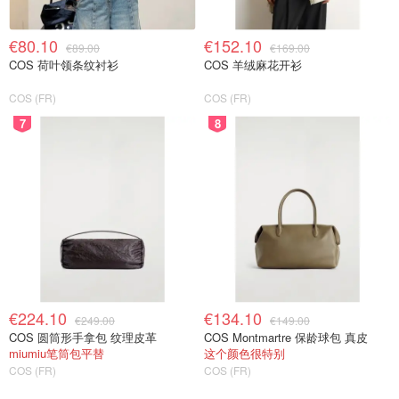
以及构建不断发展的职
在奢侈品领域发展业
能的能力
务合作伙伴关系
€80.10
€152.10
能够运用协作而非指令
€89.00
（B2B/B2C）
€169.00
式方法说服和调动团队
COS 荷叶领条纹衬衫
COS 羊绒麻花开衫
为国际市场发展合作
积极性
伙伴关系
COS (FR)
COS (FR)
7
8
中法会计助理实习/学徒
📍巴黎75
💰薪
🗂️公司
📁工作内容
🧑‍💻职位要求
资
会计学本科、专业学位、硕士
归档和整理客户及
一年级或二年级学生
供应商发票
严谨、可靠、注重细节和保密
协助进行发票/付款
熟悉数字和会计文件
核对
实习
精通 Excel 和 Pennylane
€224.10
€134.10
Aurelex
€249.00
€149.00
为注册会计师准备
薪资
COS 圆筒形手拿包 纹理皮革
COS Montmartre 保龄球包 真皮
会计文件
对精密工作感兴趣
miumiu笔筒包平替
这个颜色很特别
账单跟进
需要具备会计方面的相关经
COS (FR)
COS (FR)
验。
季度信件