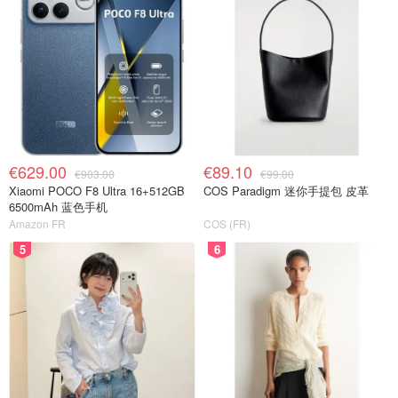
资
制定、管理并负责国
偶尔在家办公
际营销战略
在全球范围内构建品
最低硕士学位
牌定位和价值主张
（Bac+5）
制定并实施在法国、
拥有奢侈品行业经验者
欧洲和国际范围内的
优先考虑（拥有奢侈品
传播战略
相关MBA学位者更
€629.00
€89.10
€903.00
€99.00
佳）
确保形象（产品、网
Xiaomi POCO F8 Ultra 16+512GB
COS Paradigm 迷你手提包 皮革
站、内容、数字和实
2至3年国际战略营销
6500mAh 蓝色手机
体体验）的整体一致
管理或领导经验
Amazon FR
COS (FR)
性
投资亚洲和/或美国市
5
6
PA.COTTE
每年
与团队共同定义实体
场是一项优势
法国
45k
和数字体验
具备在高层进行干预并
在产品开发和品牌定
做出关键决策的能力
位之间进行战略决策
英语流利（会普通话者
的协调
优先）
制定营销绩效指标并
强有力的领导、自主权
确保对其进行监控