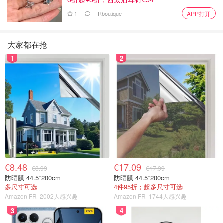
勤）
1
Rboutique
APP打开
进出口商业实习生
📍93000 Bobigny
大家都在抢
🗂️公司
📁工作内容
🧑‍💻职位要求
💰薪资
1
2
需要掌握或发展
国际贸易和运输
技能
协助在计算机系统
上创建和更新文件
熟练使用微软办
每月750-
公软件
LAGOTRANS
客户-供应商后续跟
800欧
进
英语流利，懂中
文者优先考虑
协助管理货物流动
最短实习期为4
€8.48
€17.09
€8.99
€17.99
个月
防晒膜 44.5*200cm
防晒膜 44.5*200cm
多尺寸可选
4件95折；超多尺寸可选
首席营销官
📍南特
Amazon FR
2002人感兴趣
Amazon FR
1744人感兴趣
3
4
💰薪
🗂️公司
📁工作内容
🧑‍💻职位要求