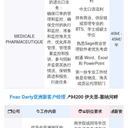
利
的进出口业
务：
中文口语流利
确保订单的管
持有商业、供应链
理和监控、确
或管理专业的
保交付的执行
BTS、学士或硕士
和监控、准备
40k€ -
学位
MEDICALE
和监控海关文
45k€/
PHARMACEUTIQUE
件、优化库存
熟悉Sage商业管
年
管理、管理质
理软件者优先考虑
量监控和投
精通 Word、Excel
诉、参与招标
和 PowerPoint
并监督其执行
情况、保销售
第一份专业工作经
跟进和报告、
验是在物流、海关
行政任务
或货运代理部门
Fnac Darty亚洲新客户经理
📍94200 伊夫里-塞纳河畔
🗂️公司
📁工作内容
🧑‍💻职位要求
💰薪资
商学院或同等学历
提升在亚洲地区的