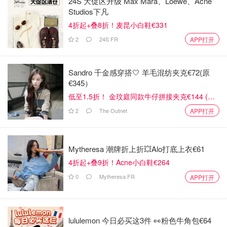
24S 大促区升级 Max Mara、Loewe、Acne
守截止日期
年（可选）
Studios下凡
参与与中国文化相关的
Adobe Photoshop：
4折起+叠8折！麦昆小白鞋€331
视觉叙事项目
1 年（可选）
2
24S FR
APP打开
动态设计/动画/摄影/视
中文是优势
频
跨部门协作（产品、市
Sandro 千金感穿搭🤍 羊毛混纺夹克€72(原
场营销、管理…）
€345）
低至1.5折！ 金玟庭同款牛仔拼接夹克€144 (原
中法双语业务拓展经理
📍92230 Gennevilliers
€275）
2
The Outnet
APP打开
🗂️公司
📁工作内容
🧑‍💻职位要求
💰薪资
90%任务中心：电话联
Mytheresa 潮牌折上折💥Alo打底上衣€61
对销售充满热情，
系客户建立客户群
4折起+叠9折！Acne小白鞋€264
具备发展业务的能
评估并改进客户的能源
力
0
Mytheresa FR
APP打开
成本优化策略
人际交往能力重要
Energies
40 000
与同事合作寻找供应商
France
€/年
优秀的写作能力和
成为管理客户账户的首
口才
lululemon 今日必买这3件 👀粉色牛角包€64
选联系人，监控续约机