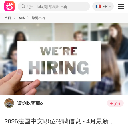
🇫🇷
4折！lulu周四疯狂上新
FR
Boticinal 夏促开抢！
还没结束！&OtherStories大促
Joybuy变相75折 随时失效
速领！Stanley独家85折
疑似霸哥！Camper额外叠85折
Zalando 奥莱闪促！每日更新
Moncler反季囤！5折起+叠9折
Coach Brooklyn仅€192
首页
攻略
旅游出行
请你吃葡萄o
关注
2026法国中文职位招聘信息 - 4月最新，