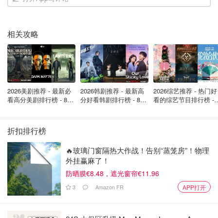
Machining
进
英语很流利，懂第二语
言（中文）者优先考虑
相关攻略
熟练使用计算机工具
（ERP、Office 套件）
平面设计师 学徒
📍92240 马拉科夫
💰薪
2026美剧推荐 - 最新必
2026韩剧推荐 - 最新高
2026综艺推荐 - 热门好
🗂️公司
📁工作内容
🧑‍💻职位要求
看高分美剧排行榜 - 8月
分好看韩剧排行榜 - 8月
看的综艺节目排行榜 - 
资
最新: 《​​足球教练 》第
最新：丁海寅《我的荒
月最新:《​​伦敦合伙人
视觉设计（海报、宣传
四季回归！
糖恋爱 》上线❣️
回归啦
册、包装、网站和社交
折扣排行榜
媒体视觉设计）
视觉传达：1年（可
参与模型和布局的设计
🔥玻璃门窗隔热大作战！告别“蒸笼房”！物理
选）
外挂赢麻了！
为团队提供营销活动视
Adobe InDesign：1
觉方面的支持
防晒膜€8.48，遮光窗帘€11.96
年（可选）
参与创意监督、情绪板
3
Amazon FR
APP打开
平面设计：1年（可
制作和风格方案提案
未提
选）
Calebasse
应用图形设计规范并遵
及
Adobe Illustrator：1