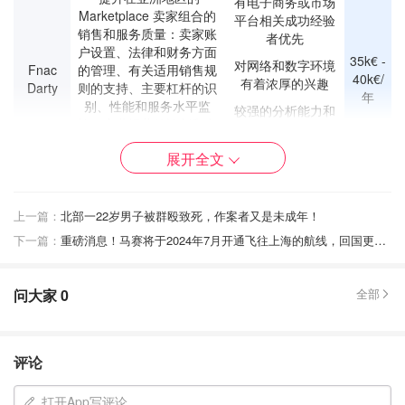
有电子商务或市场
Marketplace 卖家组合的
平台相关成功经验
销售和服务质量：卖家账
者优先
户设置、法律和财务方面
35k€ -
对网络和数字环境
Fnac
的管理、有关适用销售规
40k€/
有着浓厚的兴趣
Darty
则的支持、主要杠杆的识
年
别、性能和服务水平监
较强的分析能力和
控、商业运营的谈判和实
精湛的Excel操作技
施、配套服务方案
能
展开全文
（SEA、物流配送等）
精通普通话和英语
采购员 Acheteur
📍12700 Capdenac-Gare
上一篇：
北部一22岁男子被群殴致死，作案者又是未成年！
下一篇：
重磅消息！马赛将于2024年7月开通飞往上海的航线，回国更方便了！
💰薪
🗂️公司
📁工作内容
🧑‍💻职位要求
资
问大家
0
全部
拥有采购管理或物流/供
应链专业的硕士学位。
至少有 5 年类似职位的
评论
工作经验，并具备项目
项目采购、战略采购
采购和/或战略采购方面
Fives
管理、业务和流程改
的经验。
/
打开App写评论