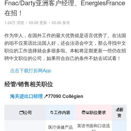
Fnac/Darty亚洲客户经理、EnergiesFrance
在招！
1.24万 浏览
03-26 更新
02-26 发布
作为华人，在国外工作的最大优势就是语言优势了。在法国
的咱不仅英语比法国人好，还会法语会中文，那么寻找中文
职位的工作选择就会多很多啦。本帖将定期更新一些仍在招
聘中文职位的公司，如果符合自己的条件不妨去试试看！
点击下载打折网App
经管/销售相关职位
海关进出口经理
📍77090 Collégien
💰薪
🗂️公司
📁工作内容
🧑‍💻职位要求
资
英语书面和口语流
医疗保健产品