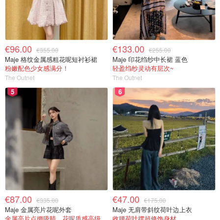
€96.00
€133.00
€355.00
€255.00
Maje 格纹金属感粗花呢短衬衫裙
Maje 印花绉纱中长裙 蓝色
粉嫩配色少女感满分！
轻盈绉纱灵动有层次~
The Outnet
The Outnet
5
6
€87.00
€47.00
€335.00
€175.00
Maje 金属亮片花呢外套
Maje 无肩带斜纹荷叶边上衣
金属亮片点缀吸睛，花呢质感高级又显贵
收腰荷叶摆超修饰身材