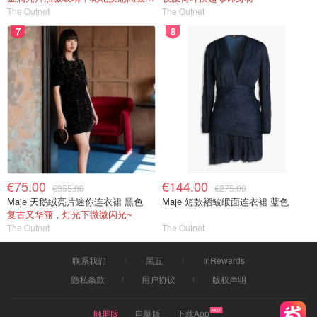
The Outnet
The Outnet
7
8
€75.00
€144.00
€355.00
€275.00
Maje 天鹅绒亮片迷你连衣裙 黑色
Maje 短款褶皱缎面连衣裙 蓝色
复古又华丽，灯光下微微闪光~
The Outnet
The Outnet
联系我们
黑五
InRewards
隐私条款
用户协议
版权声明
触屏版
电脑版
下载App