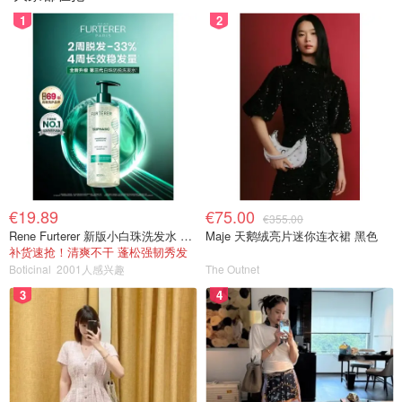
1
2
€19.89
€75.00
€355.00
Rene Furterer 新版小白珠洗发水 500ml
Maje 天鹅绒亮片迷你连衣裙 黑色
补货速抢！清爽不干 蓬松强韧秀发
Boticinal
2001人感兴趣
The Outnet
3
4