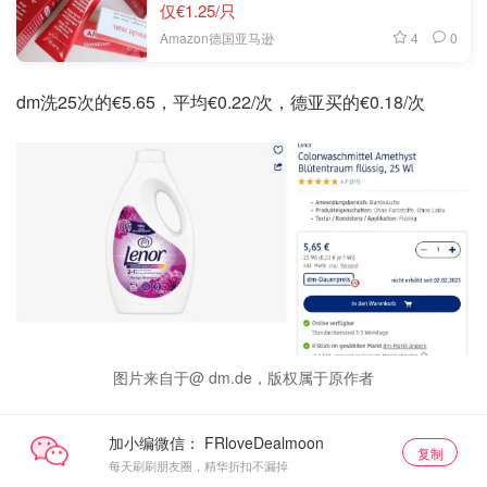
仅€1.25/只
4
0
Amazon德国亚马逊
dm洗25次的€5.65，平均€0.22/次，德亚买的€0.18/次
图片来自于@ dm.de，版权属于原作者
加小编微信：
复制
每天刷刷朋友圈，精华折扣不漏掉