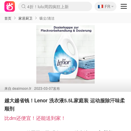
🇫🇷
4折！lulu周四疯狂上新
FR
Boticinal 夏促开抢！
还没结束！&OtherStories大促
Joybuy变相75折 随时失效
速领！Stanley独家85折
疑似霸哥！Camper额外叠85折
Zalando 奥莱闪促！每日更新
Moncler反季囤！5折起+叠9折
Coach Brooklyn仅€192
首页
家居厨卫
吸尘/清洁
来自
dealmoon.fr
2023-03-07发布
越大越省钱！Lenor 洗衣液5.5L家庭装 运动服除汗味柔
顺剂
比dm还便宜！还能送到家！