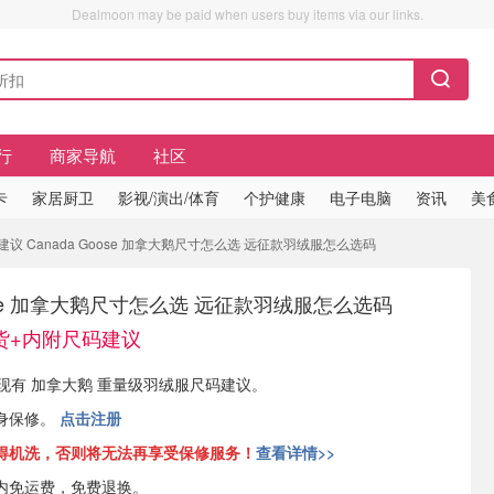
Dealmoon may be paid when users buy items via our links.
行
商家导航
社区
卡
家居厨卫
影视/演出/体育
个护健康
电子电脑
资讯
美
 Canada Goose 加拿大鹅尺寸怎么选 远征款羽绒服怎么选码
oose 加拿大鹅尺寸怎么选 远征款羽绒服怎么选码
货+内附尺码建议
ose 现有 加拿大鹅 重量级羽绒服尺码建议。
身保修。
点击注册
得机洗，否则将无法再享受保修服务！
查看详情>>
内免运费，免费退换。