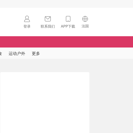
法国
登录
联系我们
APP下载
🇺🇸
美国
🇨🇳
中国
食
运动户外
更多
🇨🇦
加拿大
扫码下载 App
🇬🇧
英国
Download on the
App Store
🇩🇪
德国
Download the
Android App
🇫🇷
法国
🇮🇹
意大利
🇦🇺
澳洲