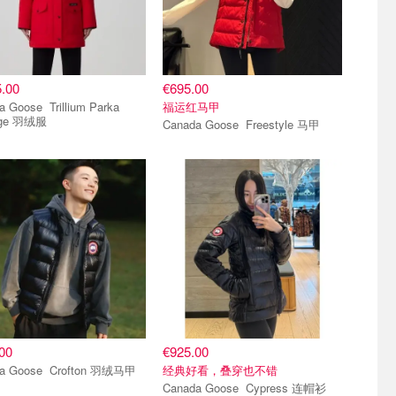
.00
€695.00
e Trillium Parka
福运红马甲
age 羽绒服
Canada Goose Freestyle 马甲
推荐
爆款推荐
00
€925.00
Canada Goose Crofton 羽绒马甲
经典好看，叠穿也不错
Canada Goose Cypress 连帽衫