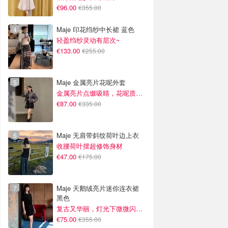
€96.00
€355.00
Maje 印花绉纱中长裙 蓝色
轻盈绉纱灵动有层次~
€133.00
€255.00
Maje 金属亮片花呢外套
金属亮片点缀吸睛，花呢质感高级又显贵
€87.00
€335.00
Maje 无肩带斜纹荷叶边上衣
收腰荷叶摆超修饰身材
€47.00
€175.00
Maje 天鹅绒亮片迷你连衣裙
黑色
复古又华丽，灯光下微微闪光~
€75.00
€355.00