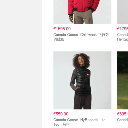
€1595.00
€1795
Canada Goose Chilliwack 飞行款
Canada Goos
羽绒服
Herit
爆款推荐
爆款
€550.00
€695.
Canada Goose HyBridge® Lite
Tech 马甲