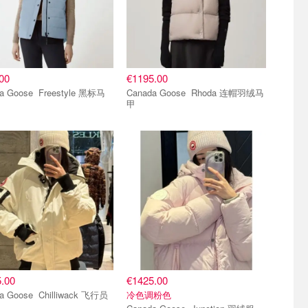
00
€1195.00
se Freestyle 黑标马
Canada Goose Rhoda 连帽羽绒马
甲
推荐
爆款推荐
.00
€1425.00
e Chilliwack 飞行员
冷色调粉色
服