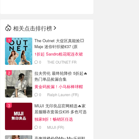
🇳🇿
新西兰
相关点击排行榜
The Outnet 大促区真能捡💥
Maje 迷你针织裙€37 (原
€175）
1折起 Sandro粗花呢连衣裙
€82
0
THE OUTNET FR
拉夫劳伦 最终轮降价 5折起🔥
热门单品捡漏合集
黄金码捡漏！小马标棒球帽
€28
0
Ralph Lauren (FR)
MUJI 无印良品官网精选🔥家
居服睡衣套装仅€35 多色可选
独家8折！畅销区任选
0
MUJI (FR)
高奢跳楼价😱Miu Miu乐福鞋