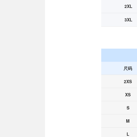
2XL
3XL
尺码
2XS
XS
S
M
L