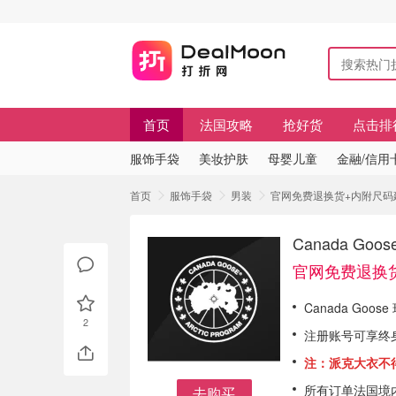
首页
法国攻略
抢好货
点击排
服饰手袋
美妆护肤
母婴儿童
金融/信用
首页
服饰手袋
男装
官网免费退换货+内附尺码建议
Canada G
官网免费退换
Canada Go
2
注册账号可享终
注：派克大衣不
所有订单法国境
去购买