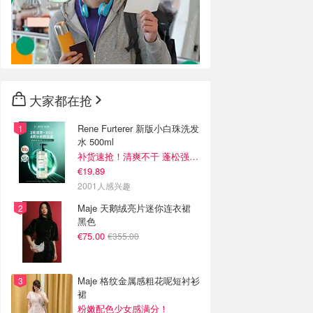
大家都在抢
Rene Furterer 新版小白珠洗发
水 500ml
补货速抢！清爽不干 蓬松强韧秀发
€19.89
2001人感兴趣
Maje 天鹅绒亮片迷你连衣裙
黑色
€75.00
€355.00
Maje 格纹金属感粗花呢短衬衫
裙
粉嫩配色少女感满分！