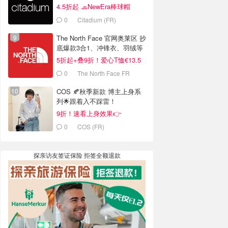
4.5折起 🧢NewEra棒球帽
€18.2
0
Citadium (FR)
The North Face 官网奥莱区 抄
底爆款3合1、冲锋衣、羽绒等
5折起+叠9折！爱心T恤€13.5
0
The North Face FR
COS 🍂秋季新款 博主上身系
列🌟跟着入不踩雷！
9折！速看上身效果👉
0
COS (FR)
探亲访友签证保险 拒签全额退款