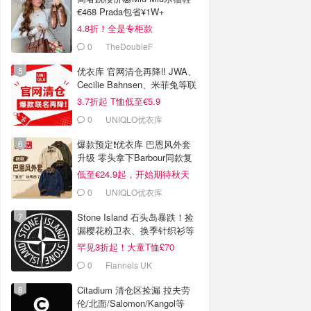
€468 Prada包省¥1W+
4.8折！全是专柜款
0
TheDoubleF
优衣库 官网清仓再降‼️ JWA、
Cecilie Bahnsen、米菲兔等联
名
3.7折起 T恤低至€5.9
0
UNIQLO优衣库
爆款预定❗️优衣库 巴恩风外套
升级 零头拿下Barbour同款复
古腔
低至€24.9起，开始期待秋天
0
UNIQLO优衣库
Stone Island 石头岛暴跌！捡
漏樱花粉卫衣、换季针织衫等
罕见3折起！大童T恤£70
0
Flannels UK
Citadium 清仓区捡漏 拉夫劳
伦/北面/Salomon/Kangol等