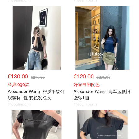
€130.00
€120.00
€215.00
€235.00
经典logo款
好显白的配色
Alexander Wang
棉质平纹针
Alexander Wang
海军蓝做旧
织徽标T恤 彩色发泡胶
徽标T恤
@dealmoon.fr
@dealmoon.fr