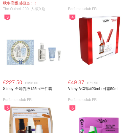
秋冬高级感担当！！
The Outnet
2001人感兴趣
Perfumes club FR
3
4
€227.50
€49.37
€356.00
€71.50
Sisley 全能乳液125ml三件套
Vichy VC精华20ml+日霜50ml
Perfumes club FR
Perfumes club FR
5
6