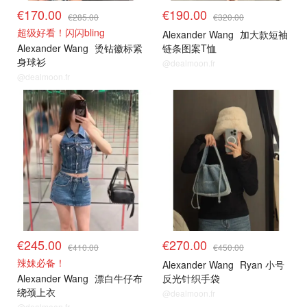
€170.00
€190.00
€285.00
€320.00
超级好看！闪闪bling
Alexander Wang
加大款短袖
Alexander Wang
烫钻徽标紧
链条图案T恤
身球衫
@dealmoon.fr
@dealmoon.fr
€245.00
€270.00
€410.00
€450.00
辣妹必备！
Alexander Wang
Ryan 小号
Alexander Wang
漂白牛仔布
反光针织手袋
绕颈上衣
@dealmoon.fr
@dealmoon.fr