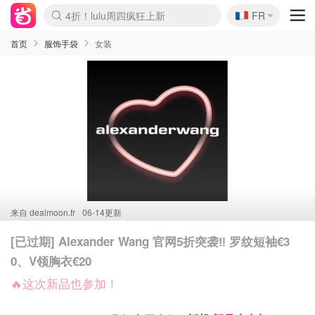
🇫🇷
4折！lulu周四疯狂上新
FR
Boticinal 夏促开抢！
还没结束！&OtherStories大促
Joybuy变相75折 随时失效
速领！Stanley独家85折
疑似霸哥！Camper额外叠85折
Zalando 奥莱闪促！每日更新
Moncler反季囤！5折起+叠9折
Coach Brooklyn仅€192
首页
服饰手袋
女装
来自
dealmoon.fr
06-14更新
[已过期] Alexander Wang 官网5折突袭‼️ 罗纹短袖€3
0、V领胸衣€20
🔥这次新品也参加！