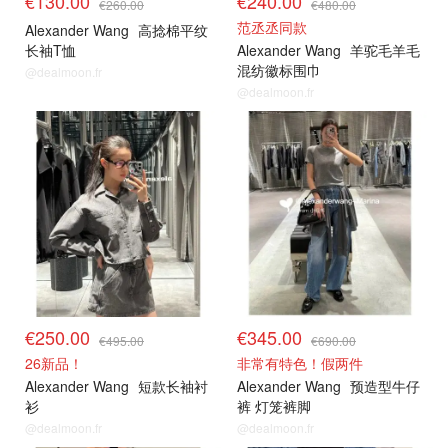
€130.00
€240.00
€260.00
€480.00
范丞丞同款
Alexander Wang
高捻棉平纹
长袖T恤
Alexander Wang
羊驼毛羊毛
混纺徽标围巾
@dealmoon.fr
@dealmoon.fr
€250.00
€345.00
€495.00
€690.00
26新品！
非常有特色！假两件
Alexander Wang
短款长袖衬
Alexander Wang
预造型牛仔
衫
裤 灯笼裤脚
@dealmoon.fr
@dealmoon.fr