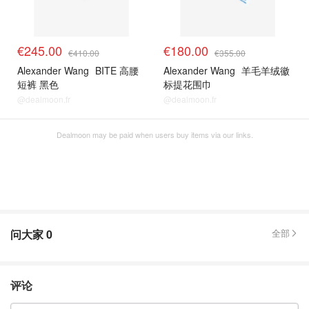
€245.00
€180.00
€410.00
€355.00
Alexander Wang
BITE 高腰
Alexander Wang
羊毛羊绒徽
短裤 黑色
标提花围巾
@dealmoon.fr
@dealmoon.fr
Dealmoon may be paid when users buy items via our links.
问大家
0
全部
评论