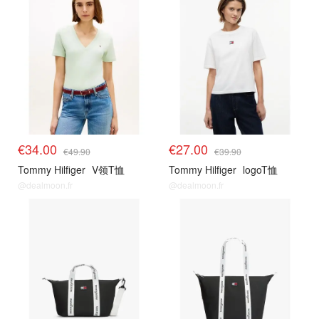
€34.00
€27.00
€49.90
€39.90
Tommy Hilfiger
V领T恤
Tommy Hilfiger
logoT恤
@dealmoon.fr
@dealmoon.fr