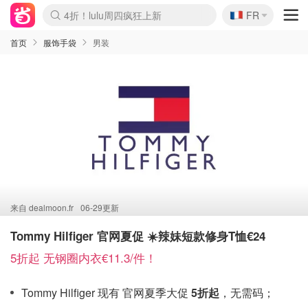
🇫🇷
4折！lulu周四疯狂上新
FR
Boticinal 夏促开抢！
还没结束！&OtherStories大促
Joybuy变相75折 随时失效
速领！Stanley独家85折
疑似霸哥！Camper额外叠85折
Zalando 奥莱闪促！每日更新
Moncler反季囤！5折起+叠9折
Coach Brooklyn仅€192
首页
服饰手袋
男装
来自
dealmoon.fr
06-29更新
Tommy Hilfiger 官网夏促 ☀️辣妹短款修身T恤€24
5折起 无钢圈内衣€11.3/件！
Tommy Hilfiger 现有 官网夏季大促
5折起
，无需码；