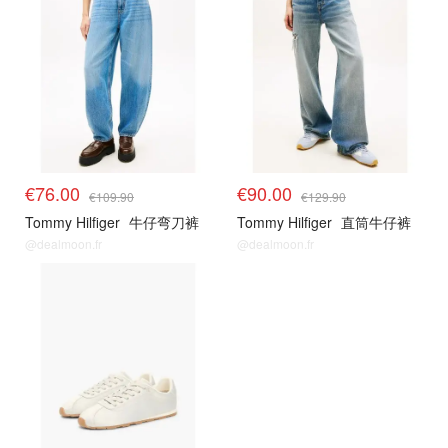
€76.00
€90.00
€109.90
€129.90
Tommy Hilfiger
牛仔弯刀裤
Tommy Hilfiger
直筒牛仔裤
@dealmoon.fr
@dealmoon.fr