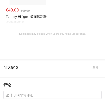
€49.00
€99.90
Tommy Hilfiger
缎面运动鞋
@dealmoon.fr
Dealmoon may be paid when users buy items via our links.
问大家
0
全部
评论
打开App写评论