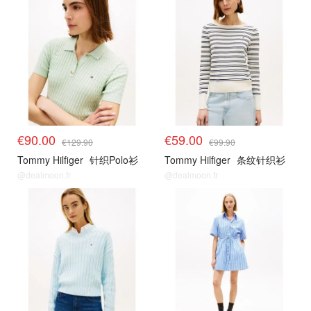
€90.00
€59.00
€129.90
€99.90
Tommy Hilfiger
针织Polo衫
Tommy Hilfiger
条纹针织衫
@dealmoon.fr
@dealmoon.fr