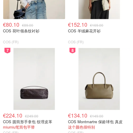
€80.10
€152.10
€89.00
€169.00
COS 荷叶领条纹衬衫
COS 羊绒麻花开衫
COS (FR)
COS (FR)
7
8
€224.10
€134.10
€249.00
€149.00
COS 圆筒形手拿包 纹理皮革
COS Montmartre 保龄球包 真皮
miumiu笔筒包平替
这个颜色很特别
COS (FR)
COS (FR)