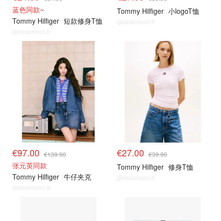
蓝色同款~
Tommy Hilfiger
小logoT恤
Tommy Hilfiger
短款修身T恤
@dealmoon.fr
@dealmoon.fr
€97.00
€27.00
€139.90
€39.90
张元英同款
Tommy Hilfiger
修身T恤
Tommy Hilfiger
牛仔夹克
@dealmoon.fr
@dealmoon.fr