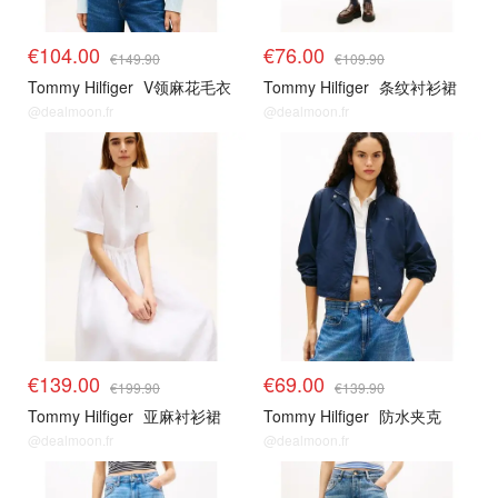
€104.00
€76.00
€149.90
€109.90
Tommy Hilfiger
V领麻花毛衣
Tommy Hilfiger
条纹衬衫裙
@dealmoon.fr
@dealmoon.fr
€139.00
€69.00
€199.90
€139.90
Tommy Hilfiger
亚麻衬衫裙
Tommy Hilfiger
防水夹克
@dealmoon.fr
@dealmoon.fr