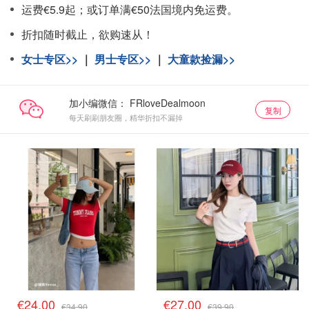
运费€5.9起；或订单满€50法国境内免运费。
折扣随时截止，欲购速从！
女士专区>>
｜
男士专区>>
｜
大童款捡漏>>
加小编微信：
复制
每天刷刷朋友圈，精华折扣不漏掉
€24.00
€27.00
€34.90
€39.90