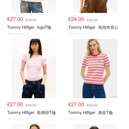
€27.00
€24.00
€39.90
€34.90
Tommy Hilfiger
logoT恤
Tommy Hilfiger
泡泡布背心
@dealmoon.fr
@dealmoon.fr
€27.00
€27.00
€39.90
€39.90
Tommy Hilfiger
欧根纱T恤
Tommy Hilfiger
条纹T恤
@dealmoon.fr
@dealmoon.fr