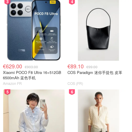
3
4
€629.00
€89.10
€903.00
€99.00
Xiaomi POCO F8 Ultra 16+512GB
COS Paradigm 迷你手提包 皮革
6500mAh 蓝色手机
Amazon FR
COS (FR)
5
6