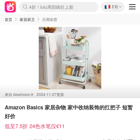
🇫🇷
4折！lulu周四疯狂上新
FR
Boticinal 夏促开抢！
还没结束！&OtherStories大促
Joybuy变相75折 随时失效
速领！Stanley独家85折
疑似霸哥！Camper额外叠85折
Zalando 奥莱闪促！每日更新
Moncler反季囤！5折起+叠9折
Coach Brooklyn仅€192
首页
家居厨卫
日用杂货
来自
dealmoon.fr
2024-11-27更新
Amazon Basics 家居杂物 家中收纳装饰的扛把子 短暂
好价
低至7.5折 24色水笔仅€11