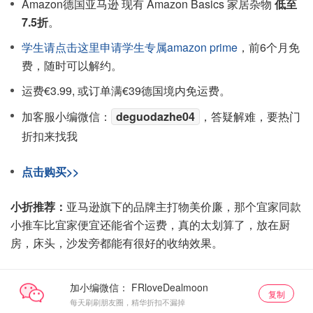
Amazon德国亚马逊 现有 Amazon Basics 家居杂物
低至
7.5折
。
学生请点击这里申请学生专属amazon prime
，前6个月免
费，随时可以解约。
运费€3.99, 或订单满€39德国境内免运费。
加客服小编微信：
deguodazhe04
，答疑解难，要热门
折扣来找我
点击购买>>
小折推荐：
亚马逊旗下的品牌主打物美价廉，那个宜家同款
小推车比宜家便宜还能省个运费，真的太划算了，放在厨
房，床头，沙发旁都能有很好的收纳效果。
加小编微信：
复制
每天刷刷朋友圈，精华折扣不漏掉