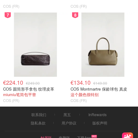
COS (FR)
COS (FR)
7
8
€224.10
€134.10
€249.00
€149.00
COS 圆筒形手拿包 纹理皮革
COS Montmartre 保龄球包 真皮
miumiu笔筒包平替
这个颜色很特别
COS (FR)
COS (FR)
联系我们
黑五
InRewards
隐私条款
用户协议
版权声明
触屏版
电脑版
下载App