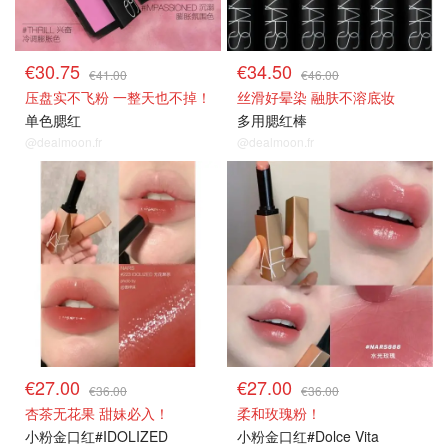
€30.75
€34.50
€41.00
€46.00
压盘实不飞粉 一整天也不掉！
丝滑好晕染 融肤不溶底妆
单色腮红
多用腮红棒
@dealmoon.fr
@dealmoon.fr
正价75折
正价75折
€27.00
€27.00
€36.00
€36.00
杏茶无花果 甜妹必入！
柔和玫瑰粉！
小粉金口红#IDOLIZED
小粉金口红#Dolce Vita