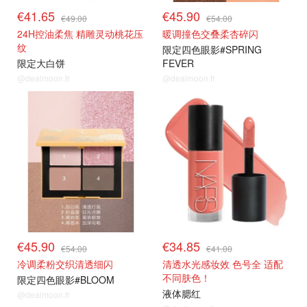
€41.65
€45.90
€49.00
€54.00
24H控油柔焦 精雕灵动桃花压
暖调撞色交叠柔杏碎闪
纹
限定四色眼影#SPRING
限定大白饼
FEVER
@dealmoon.fr
@dealmoon.fr
新品85折
新品85折
€45.90
€34.85
€54.00
€41.00
冷调柔粉交织清透细闪
清透水光感妆效 色号全 适配
不同肤色！
限定四色眼影#BLOOM
液体腮红
@dealmoon.fr