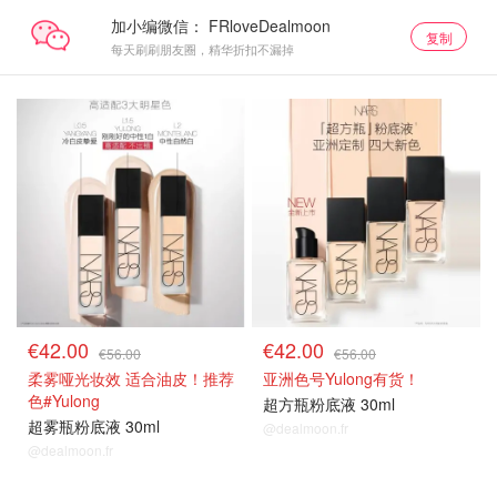
加小编微信：
复制
每天刷刷朋友圈，精华折扣不漏掉
正价75折
正价75折
€42.00
€42.00
€56.00
€56.00
柔雾哑光妆效 适合油皮！推荐
亚洲色号Yulong有货！
色#Yulong
超方瓶粉底液 30ml
超雾瓶粉底液 30ml
@dealmoon.fr
@dealmoon.fr
正价75折
正价75折