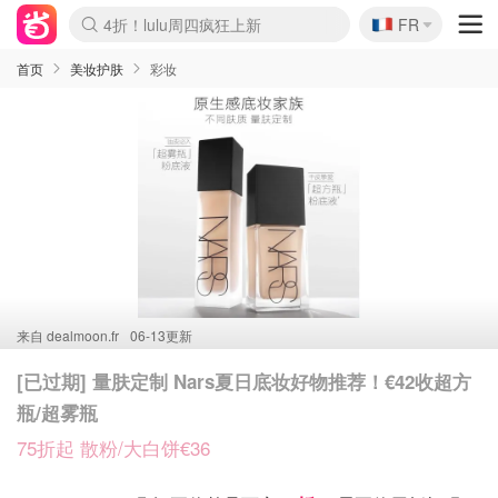
🇫🇷
4折！lulu周四疯狂上新
FR
Boticinal 夏促开抢！
还没结束！&OtherStories大促
Joybuy变相75折 随时失效
速领！Stanley独家85折
疑似霸哥！Camper额外叠85折
Zalando 奥莱闪促！每日更新
Moncler反季囤！5折起+叠9折
Coach Brooklyn仅€192
首页
美妆护肤
彩妆
来自
dealmoon.fr
06-13更新
[已过期] 量肤定制 Nars夏日底妆好物推荐！€42收超方
瓶/超雾瓶
75折起 散粉/大白饼€36