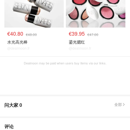
€40.80
€39.95
€48.00
€47.00
水光高光棒
鎏光腮红
@dealmoon.fr
@dealmoon.fr
Dealmoon may be paid when users buy items via our links.
问大家
0
全部
评论