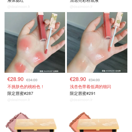
液体腮红
清透亮彩粉底液
@dealmoon.fr
@dealmoon.fr
新品85折
新品85折
€28.90
€28.90
€34.00
€34.00
不挑肤色的桃粉色！
浅杏色带着低调的细闪
限定唇蜜#287
限定唇蜜#291
@dealmoon.fr
@dealmoon.fr
新品85折
新品85折