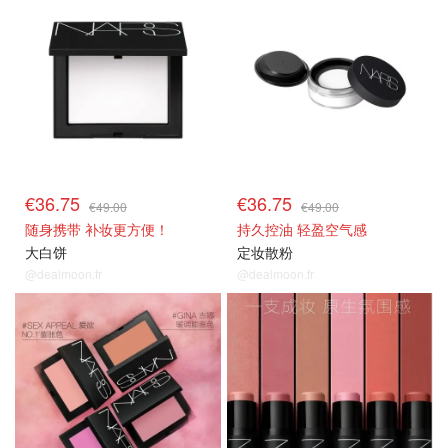
€36.75
€36.75
€49.00
€49.00
随身携带 补妆更方便！
持久控油 轻盈空气感
大白饼
定妆散粉
@dealmoon.fr
@dealmoon.fr
正价75折
正价75折