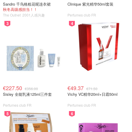
Sandro 千鸟格粗花呢连衣裙
Clinique 紫光精华50ml套装
秋冬高级感担当！！
The Outnet
2001人感兴趣
Perfumes club FR
3
4
€227.50
€49.37
€356.00
€71.50
Sisley 全能乳液125ml三件套
Vichy VC精华20ml+日霜50ml
Perfumes club FR
Perfumes club FR
5
6