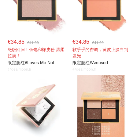
€34.85
€34.85
€41.00
€41.00
绝版回归！低饱和橡皮粉 温柔
软乎乎的杏调，黄皮上脸白到
拉满！
发光
限定腮红#Loves Me Not
限定腮红#Amused
@dealmoon.fr
@dealmoon.fr
新品85折
新品85折