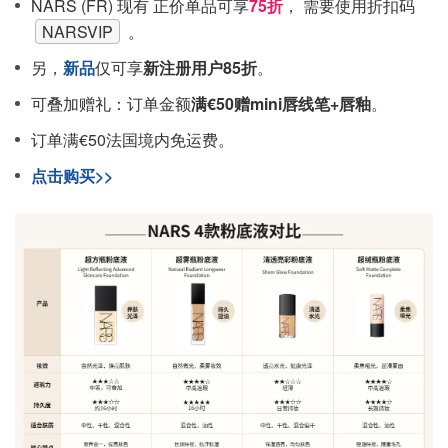
NARS (FR) 现有 正价单品可享
75折
， 需要使用折扣码
NARSVIP
。
另，
新品
仅可享
新注册用户85折
。
可叠加赠礼：订单金额
满€50赠mini唇线笔+唇釉
。
订单满€50法国境内免运费。
点击购买>>