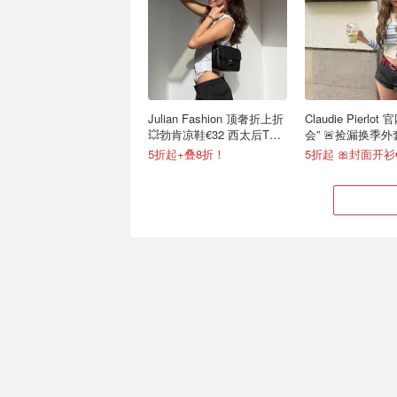
Julian Fashion 顶奢折上折
Claudie Pierlo
💥勃肯凉鞋€32 西太后T恤
会” 🚨捡漏换季
€87
衫等
5折起+叠8折！
5折起 🎀封面开衫€
lululemon 周二上新
MK 时尚轻奢女包 
define/scuba 新色上线
风链条包€129
city腋下包€70
2.2折起 皮质钥匙