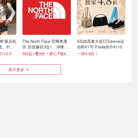
t 官网“最后机
The North Face 官网奥莱
SS26高奢大促💥Toteme运
外套、针织
区 抄底爆款3合1、冲锋
动鞋€170 Prada丝巾€110
衣、羽绒等
112.5
5折起+叠9折！爱心T恤€13.5
一律4.8折！
展开更多
| 香奶奶
Mytheresa 奢牌限时闪促⚡️
法国亚马逊 每日必买榜
西太后仙女泪土星项链
单！法尔舒蓝莓护眼胶囊€5
€129！
扣€19
3折起+叠9折！拉夫劳伦T恤€64！
90张抽纸 每盒仅€1