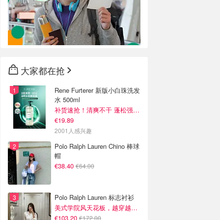
大家都在抢
Rene Furterer 新版小白珠洗发
水 500ml
补货速抢！清爽不干 蓬松强韧秀发
€19.89
2001人感兴趣
Polo Ralph Lauren Chino 棒球
帽
€38.40
€64.00
Polo Ralph Lauren 标志衬衫
美式学院风天花板，越穿越有质感
€103.20
€172.00