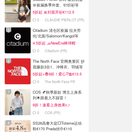
🚨捡漏换季外套、针织衫等
5折起 🎀封面开衫€112.5
0
CLAUDIE PIERLOT (FR)
Citadium 清仓区捡漏 拉夫劳
伦/北面/Salomon/Kangol等
4.5折起 🧢NewEra棒球帽
€18.2
0
Citadium (FR)
The North Face 官网奥莱区 抄
底爆款3合1、冲锋衣、羽绒等
5折起+叠9折！爱心T恤€13.5
0
The North Face FR
COS 🍂秋季新款 博主上身系
列🌟跟着入不踩雷！
9折！速看上身效果👉
0
COS (FR)
SS26高奢大促💥Toteme运动
鞋€170 Prada丝巾€110