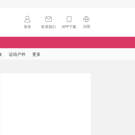
法国
登录
联系我们
APP下载
🇺🇸
美国
🇨🇳
中国
食
运动户外
更多
🇨🇦
加拿大
扫码下载 App
🇬🇧
英国
Download on the
App Store
🇩🇪
德国
Download the
Android App
🇫🇷
法国
🇮🇹
意大利
🇦🇺
澳洲