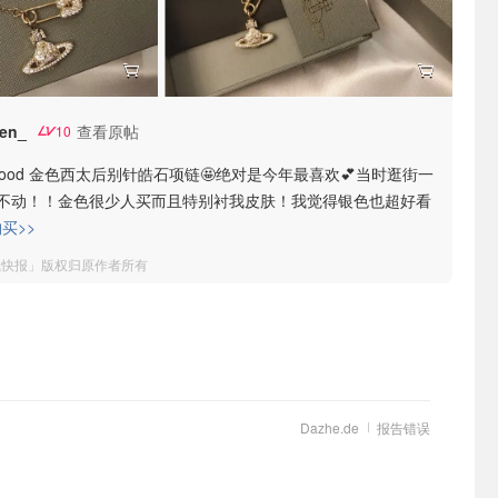
en_
查看原帖
10
Westwood 金色西太后别针皓石项链🤩绝对是今年最喜欢💕当时逛街一
不动！！金色很少人买而且特别衬我皮肤！我觉得银色也超好看
买>>
钱快报」版权归原作者所有
Dazhe.de
报告错误