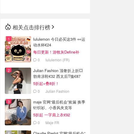
🇳🇿
新西兰
相关点击排行榜
lululemon 今日必买这3件 👀运
动水杯€24
每日更新！游牧灰Define补
货！
0
lululemon (FR)
Julian Fashion 顶奢折上折💥
勃肯凉鞋€32 西太后T恤€87
5折起+叠8折！
0
Julian Fashion
maje 官网“最后机会”捡漏 换季
针织衫、小香风夹克等
5折起 一字肩上衣€92
0
Maje FR
Claudie Pierlot 官网“最后机会”