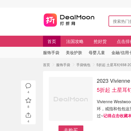
首页
法国攻略
抢好货
点击排
服饰手袋
美妆护肤
母婴儿童
金融/信用
首页
服饰手袋
手袋钱包
5折起 土星耳钉€68 20
2023 Vivi
5折起 土星耳钉
4
Vivienne W
8
环，戒指和包包这
过~
记得点击收藏
4
去购买