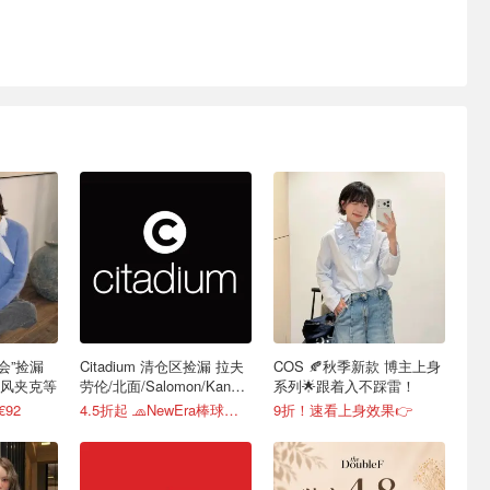
机会”捡漏
Citadium 清仓区捡漏 拉夫
COS 🍂秋季新款 博主上身
风夹克等
劳伦/北面/Salomon/Kangol
系列🌟跟着入不踩雷！
等
92
4.5折起 🧢NewEra棒球帽€18.2
9折！速看上身效果👉