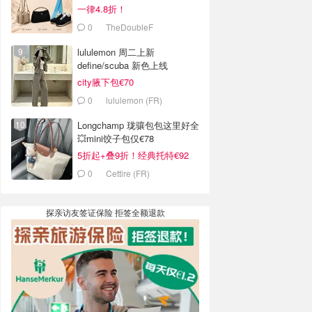
一律4.8折！
0
TheDoubleF
lululemon 周二上新
define/scuba 新色上线
city腋下包€70
0
lululemon (FR)
Longchamp 珑骧包包这里好全
💥mini饺子包仅€78
5折起+叠9折！经典托特€92
0
Cettire (FR)
探亲访友签证保险 拒签全额退款