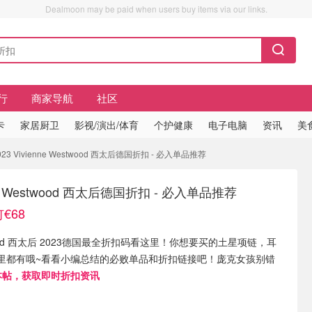
Dealmoon may be paid when users buy items via our links.
行
商家导航
社区
卡
家居厨卫
影视/演出/体育
个护健康
电子电脑
资讯
美
23 Vivienne Westwood 西太后德国折扣 - 必入单品推荐
enne Westwood 西太后德国折扣 - 必入单品推荐
€68
estwood 西太后 2023德国最全折扣码看这里！你想要买的土星项链，耳
里都有哦~看看小编总结的必败单品和折扣链接吧！庞克女孩别错
本帖，获取即时折扣资讯