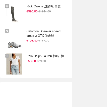
Rick Owens 过膝靴 真皮
€596.80
€1244.00
Salomon Sneaker speed
cross 3 GTX 跑步鞋
€106.40
€157.00
Polo Ralph Lauren 棉质T恤
€53.60
€89.00