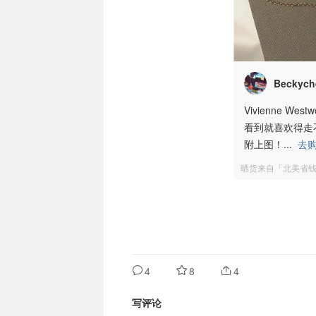
Beckych
Vivienne 
看到就喜欢得走
附上图！
...
去购
晒货来自「北美省
4
8
4
写评论