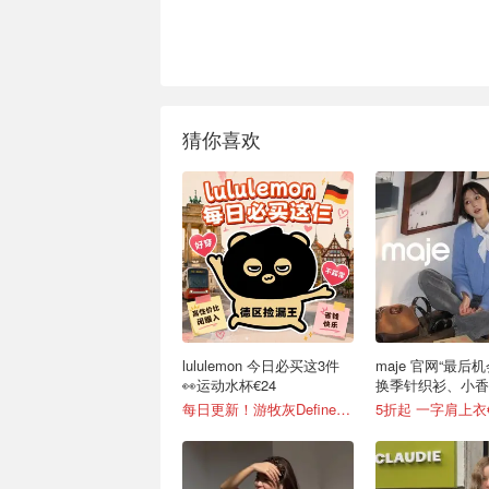
猜你喜欢
lululemon 今日必买这3件
maje 官网“最后
👀运动水杯€24
换季针织衫、小香
每日更新！游牧灰Define补货！
5折起 一字肩上衣€