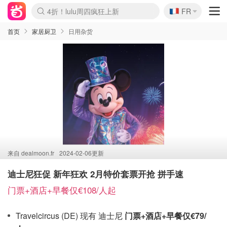
🇫🇷
4折！lulu周四疯狂上新
FR
Boticinal 夏促开抢！
还没结束！&OtherStories大促
Joybuy变相75折 随时失效
速领！Stanley独家85折
疑似霸哥！Camper额外叠85折
Zalando 奥莱闪促！每日更新
Moncler反季囤！5折起+叠9折
Coach Brooklyn仅€192
首页
家居厨卫
日用杂货
来自
dealmoon.fr
2024-02-06更新
迪士尼狂促 新年狂欢 2月特价套票开抢 拼手速
门票+酒店+早餐仅€108/人起
Travelcircus (DE) 现有 迪士尼
门票+酒店+早餐仅€79/