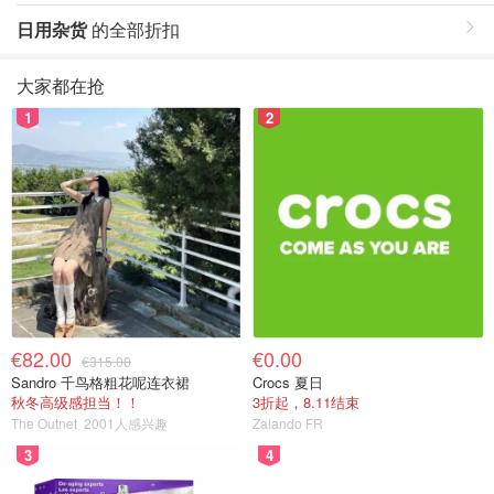
日用杂货
的全部折扣
大家都在抢
1
2
€82.00
€0.00
€315.00
Sandro 千鸟格粗花呢连衣裙
Crocs 夏日
秋冬高级感担当！！
3折起，8.11结束
The Outnet
2001人感兴趣
Zalando FR
3
4