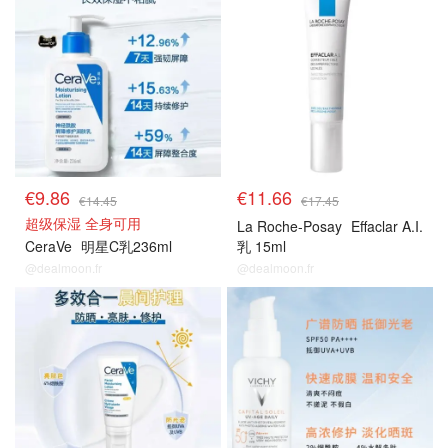
€9.86
€11.66
€14.45
€17.45
超级保湿 全身可用
La Roche-Posay
Effaclar A.I.
CeraVe
明星C乳236ml
乳 15ml
@dealmoon.fr
@dealmoon.fr