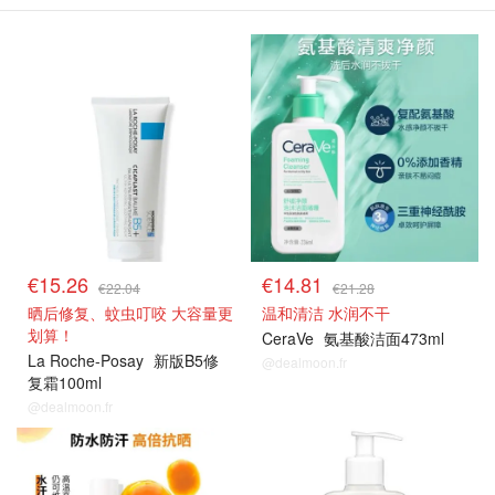
€15.26
€14.81
€22.04
€21.28
晒后修复、蚊虫叮咬 大容量更
温和清洁 水润不干
划算！
CeraVe
氨基酸洁面473ml
La Roche-Posay
新版B5修
@dealmoon.fr
复霜100ml
@dealmoon.fr