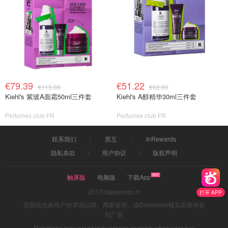
€79.39
€51.22
€115.00
€62.00
Kiehl's 紫玻A面霜50ml三件套
Kiehl's A醇精华30ml三件套
Perfumes club FR
Perfumes club FR
联系我们
黑五
InRewards
隐私条款
用户协议
版权声明
触屏版
电脑版
下载App
2017©dealmoon.fr
打开 APP
页面信息由用户分享或品牌、商家提供，由Dealmoon核实后发布折
扣广告
Dealmoon may get paid by brands or deals when user buy