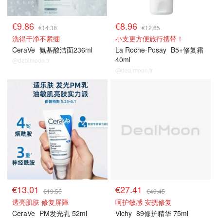
€9.86
€8.96
€14.38
€12.65
洗得干净不紧绷
小支更方便旅行携带！
CeraVe
氨基酸洁面236ml
La Roche-Posay
B5+修复霜
40ml
@dealmoon.fr
@dealmoon.fr
€13.01
€27.41
€19.55
€40.45
透亮肌肤 修复屏障
呵护敏感 安抚修复
CeraVe
PM发光乳 52ml
Vichy
89修护精华 75ml