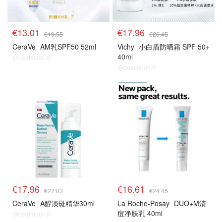
€13.01
€17.96
€19.55
€26.45
CeraVe
AM乳SPF50 52ml
Vichy
小白盾防晒霜 SPF 50+
40ml
@dealmoon.fr
@dealmoon.fr
€17.96
€16.61
€27.03
€24.45
CeraVe
A醇淡斑精华30ml
La Roche-Posay
DUO+M清
痘净肤乳 40ml
@dealmoon.fr