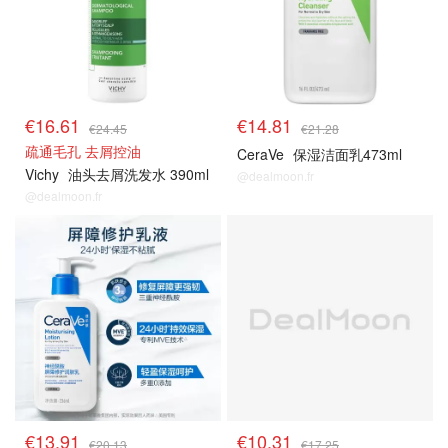
€16.61
€14.81
€24.45
€21.28
疏通毛孔 去屑控油
CeraVe
保湿洁面乳473ml
Vichy
油头去屑洗发水 390ml
@dealmoon.fr
@dealmoon.fr
€13.91
€10.31
€20.13
€17.25