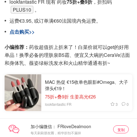
lookfantastic FR 现有 药妆
75折+叠9折
，折扣码
PLUS10
。
运费€3.95, 或订单满€60法国境内免运费。
点击购买>>
小编推荐：
药妆超值折上折来了！白菜价就可以get的好用
单品！换季必备的理肤泉B5霜、便宜又大碗的CeraVe洁面
和身体乳、薇姿绿标洗发水和火山精华通通有折~
MAC 热促 €15收单色眼影#Omega、大子
弹头€19！
75折+叠9折 生姜高光€26
3
0
lookfantastic FR
加小编微信：
复制
每天刷刷朋友圈，精华折扣不漏掉