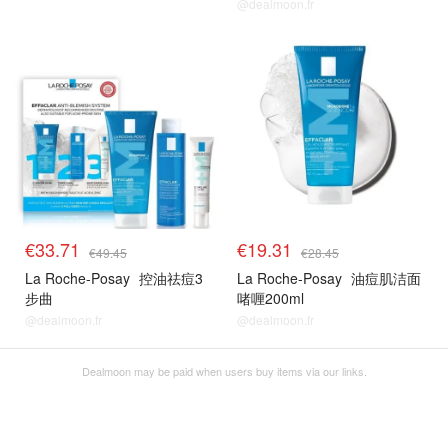
@dealmoon.fr
€33.71
€19.31
€49.45
€28.45
La Roche-Posay
控油祛痘3
La Roche-Posay
油痘肌洁面
步曲
啫喱200ml
@dealmoon.fr
@dealmoon.fr
Dealmoon may be paid when users buy items via our links.