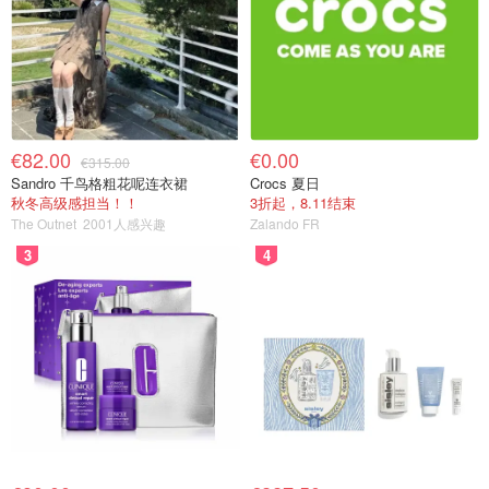
€82.00
€0.00
€315.00
Sandro 千鸟格粗花呢连衣裙
Crocs 夏日
秋冬高级感担当！！
3折起，8.11结束
The Outnet
2001人感兴趣
Zalando FR
3
4