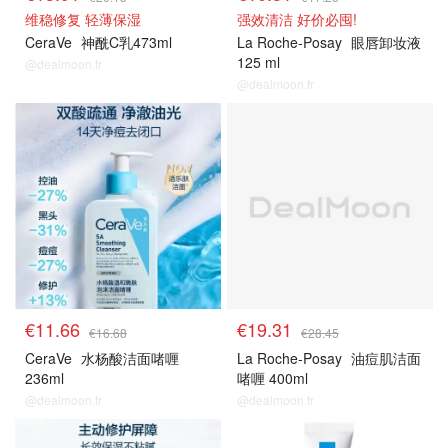
维稳修复 轻薄保湿
强效清洁 好价必囤!
CeraVe
神酰C乳473ml
La Roche-Posay
眼唇卸妆液
125 ml
@dealmoon.fr
@dealmoon.fr
€11.66
€19.31
€16.68
€28.45
CeraVe
水杨酸洁面啫喱
La Roche-Posay
油痘肌洁面
236ml
啫喱 400ml
@dealmoon.fr
@dealmoon.fr