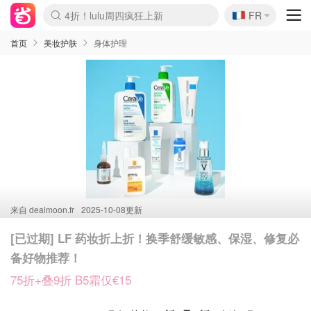
🇫🇷
4折！lulu周四疯狂上新
FR
Boticinal 夏促开抢！
还没结束！&OtherStories大促
Joybuy变相75折 随时失效
速领！Stanley独家85折
疑似霸哥！Camper额外叠85折
Zalando 奥莱闪促！每日更新
Moncler反季囤！5折起+叠9折
Coach Brooklyn仅€192
首页
美妆护肤
身体护理
来自
dealmoon.fr
2025-10-08更新
[已过期] LF 药妆折上折！换季舒缓敏感、保湿、修复必
备好物推荐！
75折+叠9折 B5霜仅€15