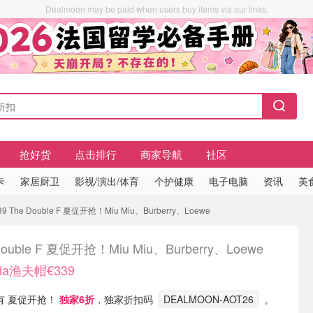
Dealmoon may be paid when users buy items via our links.
抢好货
点击排行
商家导航
社区
卡
家居厨卫
影视/演出/体育
个护健康
电子电脑
资讯
美
The Double F 夏促开抢！Miu Miu、Burberry、Loewe
Double F 夏促开抢！Miu Miu、Burberry、Loewe
da渔夫帽€339
 现有 夏促开抢！
独家6折
，独家折扣码
DEALMOON-AOT26
。