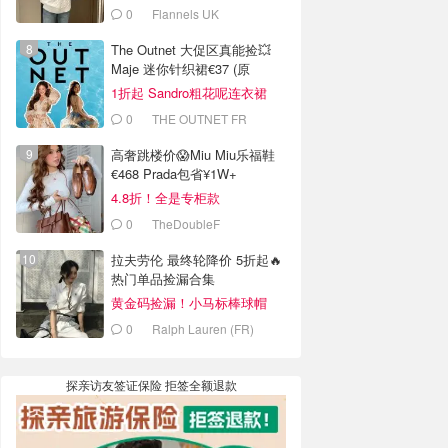
0
Flannels UK
The Outnet 大促区真能捡💥
Maje 迷你针织裙€37 (原
€175）
1折起 Sandro粗花呢连衣裙
€82
0
THE OUTNET FR
高奢跳楼价😱Miu Miu乐福鞋
€468 Prada包省¥1W+
4.8折！全是专柜款
0
TheDoubleF
拉夫劳伦 最终轮降价 5折起🔥
热门单品捡漏合集
黄金码捡漏！小马标棒球帽
€28
0
Ralph Lauren (FR)
探亲访友签证保险 拒签全额退款