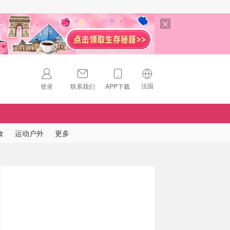
法国
登录
联系我们
APP下载
🇺🇸
美国
🇨🇳
中国
食
运动户外
更多
🇨🇦
加拿大
扫码下载 App
🇬🇧
英国
Download on the
App Store
🇩🇪
德国
Download the
Android App
🇫🇷
法国