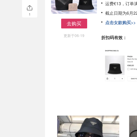
运费€13，订单
截止日期为6月22
1
点击女款购买>>
去购买
去购买
更新于06-19
折扣码有效：