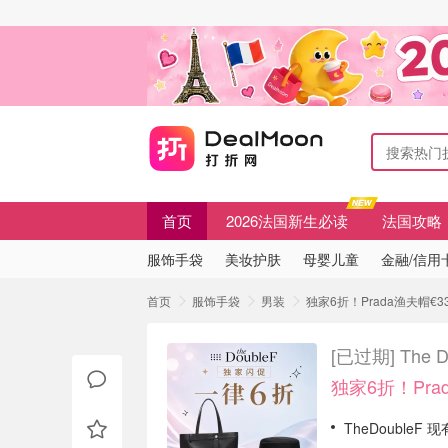
首页
2026法国新生必读
法国攻略
服饰手袋
美妆护肤
母婴儿童
金融/信用
首页
服饰手袋
男装
独家6折！Prada渔夫帽€339 
[已过期]
The 
独家6折！Pra
TheDoubleF