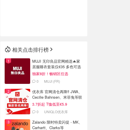
🇮🇹
意大利
🇦🇺
澳洲
🇳🇿
新西兰
相关点击排行榜
MUJI 无印良品官网精选🔥家
居服睡衣套装仅€35 多色可选
独家8折！畅销区任选
0
MUJI (FR)
优衣库 官网清仓再降‼️ JWA、
Cecilie Bahnsen、米菲兔等联
名
3.7折起 T恤低至€5.9
0
UNIQLO优衣库
Zalando 限时特卖闪促 - MK、
Carhartt、Clarks等