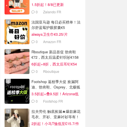
1.5折起！8/8已更新
0
Zalando FR
法国亚马逊 每日必买榜单！法
尔舒蓝莓护眼胶囊€5
always卫生巾€0.25/片
0
Amazon FR
Rboutique 新品首促 勃肯鞋
€72，西太后温柔针织衫€158
6折起+8折，西太后耳钉€54
0
Rboutique
Footshop 返校季大促 捡漏阿
迪、勃肯鞋、Osprey、北极狐
等
3.5折起+叠9.5折！Arizona低
至€39
0
Footshop FR
拉夫劳伦 触底捡漏🔥爆款麻花
毛衣、开衫、亚麻衬衫等有！
2折起！小马T恤低至£15.7/件