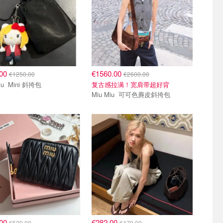
.00
€1560.00
€1250.00
€2600.00
Miu Miu Mini 斜挎包
复古感拉满！宽肩带超好背
Miu Miu 可可色麂皮斜挎包
.00
€282.00
€520.00
€470.00