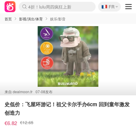
🇫🇷
4折！lulu周四疯狂上新
FR
Boticinal 夏促开抢！
还没结束！&OtherStories大促
Joybuy变相75折 随时失效
速领！Stanley独家85折
疑似霸哥！Camper额外叠85折
Zalando 奥莱闪促！每日更新
Moncler反季囤！5折起+叠9折
Coach Brooklyn仅€192
首页
影视/演出/体育
娱乐/影音
来自
dealmoon.fr
07-08发布
史低价：飞屋环游记！祖父卡尔手办6cm 回到童年激发
创造力
€6.82
€12.65