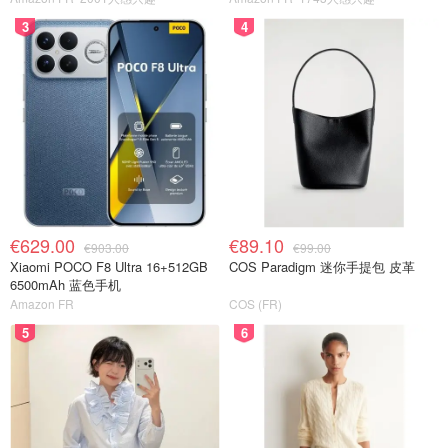
3
4
€629.00
€89.10
€903.00
€99.00
Xiaomi POCO F8 Ultra 16+512GB
COS Paradigm 迷你手提包 皮革
6500mAh 蓝色手机
Amazon FR
COS (FR)
5
6