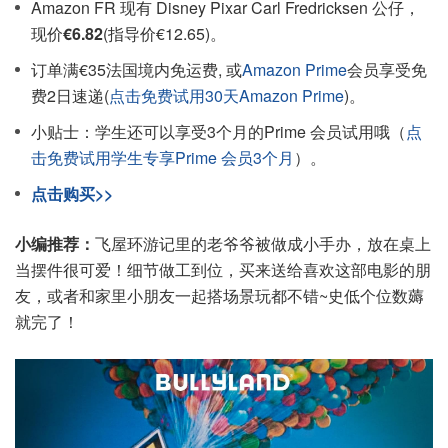
Amazon FR 现有 Disney Pixar Carl Fredricksen 公仔，
现价
€6.82
(指导价€12.65)。
订单满€35法国境内免运费, 或
Amazon Prime
会员享受免
费2日速递(
点击免费试用30天Amazon Prime
)。
小贴士：学生还可以享受3个月的Prime 会员试用哦（
点
击免费试用学生专享Prime 会员3个月
）。
点击购买>>
小编推荐：
飞屋环游记里的老爷爷被做成小手办，放在桌上
当摆件很可爱！细节做工到位，买来送给喜欢这部电影的朋
友，或者和家里小朋友一起搭场景玩都不错~史低个位数薅
就完了！