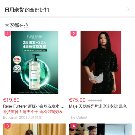
日用杂货
的全部折扣
大家都在抢
1
2
€19.89
€75.00
€355.00
Rene Furterer 新版小白珠洗发水 500ml
Maje 天鹅绒亮片迷你连衣裙 黑色
补货速抢！清爽不干 蓬松强韧秀发
Boticinal
2001人感兴趣
The Outnet
3
4