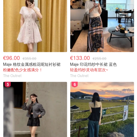
€96.00
€133.00
€355.00
€255.00
Maje 格纹金属感粗花呢短衬衫裙
Maje 印花绉纱中长裙 蓝色
粉嫩配色少女感满分！
轻盈绉纱灵动有层次~
The Outnet
The Outnet
5
6