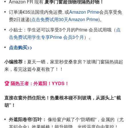
Amazon FR 现有
夏季门窗超强物理隔热好物！
订单满€35法国境内免运费, 或
Amazon Prime
会员享受免
费2日速递(
点击免费试用30天Amazon Prime
)。
小贴士：学生还可以享受3个月的Prime 会员试用哦（
点
击免费试用学生专享Prime 会员3个月
）。
点击购买>>
小编推荐：
夏天一晒，家里秒变桑拿房？玻璃门窗隔热搞起
来，看完这篇今夏有救了！！
🏆 隔热王者：外遮阳！YYDS！
直接在窗外挡住阳光！热量根本碰不到玻璃，从源头上“截
胡”！
外遮阳卷帘/百叶：
像给窗户戴了个“防晒帽”，金属的（尤
其铝合金）效果贼棒！能升能降，光线温度自由掌控！