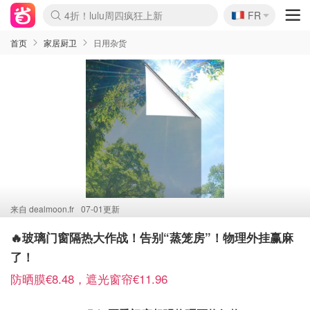
🇫🇷
4折！lulu周四疯狂上新
FR
Boticinal 夏促开抢！
还没结束！&OtherStories大促
Joybuy变相75折 随时失效
速领！Stanley独家85折
疑似霸哥！Camper额外叠85折
Zalando 奥莱闪促！每日更新
Moncler反季囤！5折起+叠9折
Coach Brooklyn仅€192
首页
家居厨卫
日用杂货
来自
dealmoon.fr
07-01更新
🔥玻璃门窗隔热大作战！告别“蒸笼房”！物理外挂赢麻
了！
防晒膜€8.48，遮光窗帘€11.96