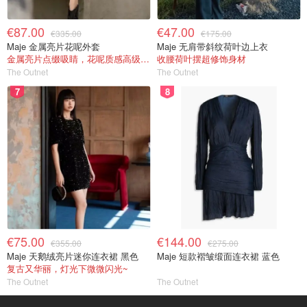
€87.00
€47.00
€335.00
€175.00
Maje 金属亮片花呢外套
Maje 无肩带斜纹荷叶边上衣
金属亮片点缀吸睛，花呢质感高级又显贵
收腰荷叶摆超修饰身材
The Outnet
The Outnet
7
8
€75.00
€144.00
€355.00
€275.00
Maje 天鹅绒亮片迷你连衣裙 黑色
Maje 短款褶皱缎面连衣裙 蓝色
复古又华丽，灯光下微微闪光~
The Outnet
The Outnet