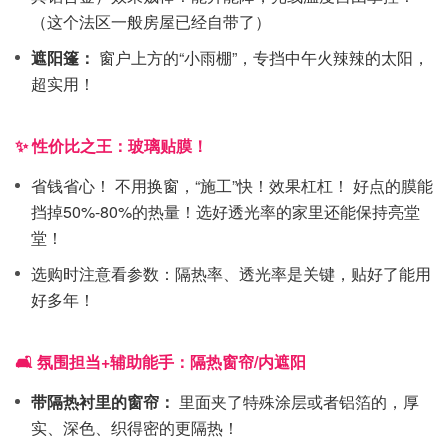
（这个法区一般房屋已经自带了）
遮阳篷：
窗户上方的“小雨棚”，专挡中午火辣辣的太阳，
超实用！
✨ 性价比之王：玻璃贴膜！
省钱省心！ 不用换窗，“施工”快！效果杠杠！ 好点的膜能
挡掉50%-80%的热量！选好透光率的家里还能保持亮堂
堂！
选购时注意看参数：隔热率、透光率是关键，贴好了能用
好多年！
🛋️ 氛围担当+辅助能手：隔热窗帘/内遮阳
带隔热衬里的窗帘：
里面夹了特殊涂层或者铝箔的，厚
实、深色、织得密的更隔热！