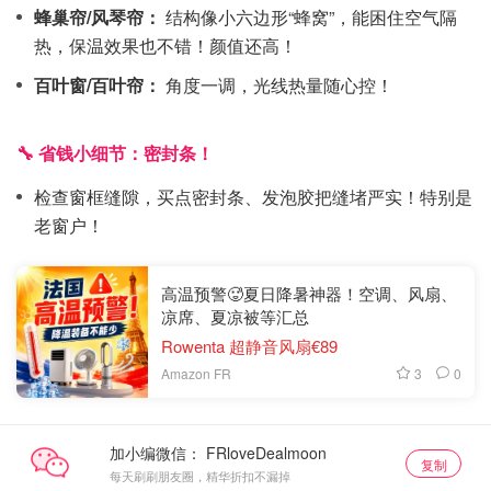
蜂巢帘/风琴帘：
结构像小六边形“蜂窝”，能困住空气隔
热，保温效果也不错！颜值还高！
百叶窗/百叶帘：
角度一调，光线热量随心控！
🔧 省钱小细节：密封条！
检查窗框缝隙，买点密封条、发泡胶把缝堵严实！特别是
老窗户！
高温预警🥵夏日降暑神器！空调、风扇、
凉席、夏凉被等汇总
Rowenta 超静音风扇€89
3
0
Amazon FR
加小编微信：
复制
每天刷刷朋友圈，精华折扣不漏掉