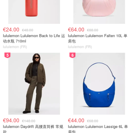
€24.00
€64.00
€48.00
€88.00
lululemon Lululemon Back to Life 运
lululemon Lululemon Falten 10L 单
动水瓶 710ml
肩包
lululemon (FR)
lululemon (FR)
5
6
€94.00
€44.00
€148.00
€68.00
lululemon Daydrift 高腰直筒裤 常规
lululemon Lululemon Lassige 6L 单
款
肩包