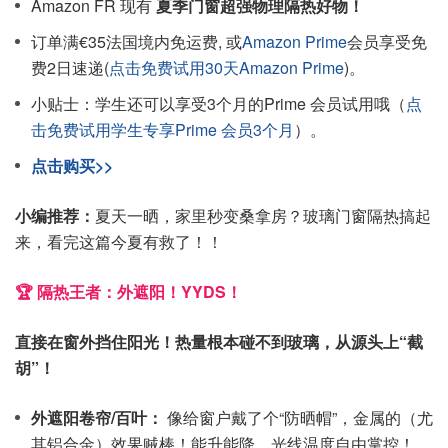
Amazon FR 现有
夏季门窗超强物理隔热好物！
订单满€35法国境内免运费, 或
Amazon Prime
会员享受免
费2日速递(
点击免费试用30天Amazon Prime
)。
小贴士：学生还可以享受3个月的Prime 会员试用哦（
点
击免费试用学生专享Prime 会员3个月
）。
点击购买>>
小编推荐：
夏天一晒，家里秒变桑拿房？玻璃门窗隔热搞起
来，看完这篇今夏有救了！！
🏆 隔热王者：外遮阳！YYDS！
直接在窗外挡住阳光！热量根本碰不到玻璃，从源头上“截
胡”！
外遮阳卷帘/百叶：
像给窗户戴了个“防晒帽”，金属的（尤
其铝合金）效果贼棒！能升能降，光线温度自由掌控！