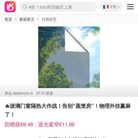
🇫🇷
4折！lulu周四疯狂上新
FR
Boticinal 夏促开抢！
还没结束！&OtherStories大促
Joybuy变相75折 随时失效
速领！Stanley独家85折
疑似霸哥！Camper额外叠85折
Zalando 奥莱闪促！每日更新
Moncler反季囤！5折起+叠9折
Coach Brooklyn仅€192
首页
家居厨卫
日用杂货
来自
dealmoon.fr
07-01更新
🔥玻璃门窗隔热大作战！告别“蒸笼房”！物理外挂赢麻
了！
防晒膜€8.48，遮光窗帘€11.96