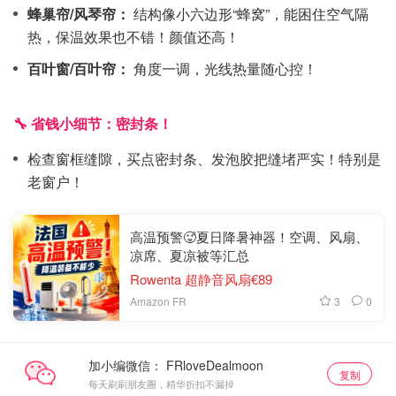
蜂巢帘/风琴帘：
结构像小六边形“蜂窝”，能困住空气隔
热，保温效果也不错！颜值还高！
百叶窗/百叶帘：
角度一调，光线热量随心控！
🔧 省钱小细节：密封条！
检查窗框缝隙，买点密封条、发泡胶把缝堵严实！特别是
老窗户！
高温预警🥵夏日降暑神器！空调、风扇、
凉席、夏凉被等汇总
Rowenta 超静音风扇€89
3
0
Amazon FR
加小编微信：
复制
每天刷刷朋友圈，精华折扣不漏掉