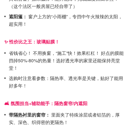
（这个法区一般房屋已经自带了）
遮阳篷：
窗户上方的“小雨棚”，专挡中午火辣辣的太阳，
超实用！
✨ 性价比之王：玻璃贴膜！
省钱省心！ 不用换窗，“施工”快！效果杠杠！ 好点的膜能
挡掉50%-80%的热量！选好透光率的家里还能保持亮堂
堂！
选购时注意看参数：隔热率、透光率是关键，贴好了能用
好多年！
🛋️ 氛围担当+辅助能手：隔热窗帘/内遮阳
带隔热衬里的窗帘：
里面夹了特殊涂层或者铝箔的，厚
实、深色、织得密的更隔热！