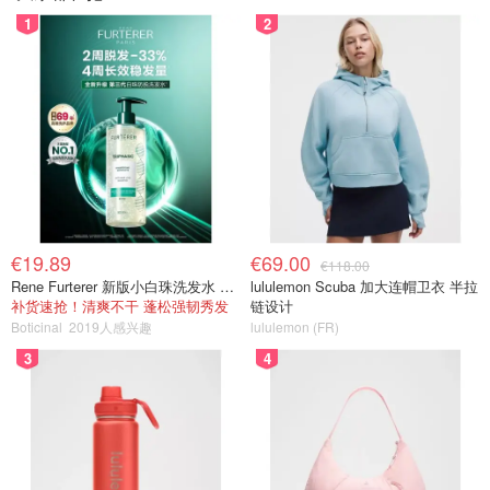
1
2
€19.89
€69.00
€118.00
Rene Furterer 新版小白珠洗发水 500ml
lululemon Scuba 加大连帽卫衣 半拉
补货速抢！清爽不干 蓬松强韧秀发
链设计
Boticinal
2019人感兴趣
lululemon (FR)
3
4