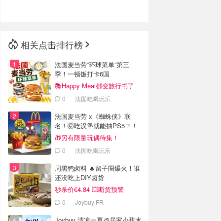
🇳🇿
新西兰
相关点击排行榜
法国麦当劳“环球菜单”第三
季！一顿饭打卡6国
📚Happy Meal都变旅行书了
0
法国吃喝玩乐
法国麦当劳 x《蜘蛛侠》联
名！🤯吃汉堡就能抽PS5？！
🎁另有限量玩偶待集！
0
法国吃喝玩乐
周黑鸭卤料 🔥留子圈爆火！谁
还没吃上DIY卤货
秒杀价€4.84 💥断货预警
0
Joybuy FR
Joybuy 清凉一夏🧊居家小甜水