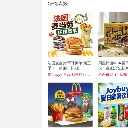
猜你喜欢
法国麦当劳“环球菜单”第三
周黑鸭卤料 🔥留子圈爆
季！一顿饭打卡6国
火！谁还没吃上D
📚Happy Meal都变旅行书了
秒杀价€4.84 💥