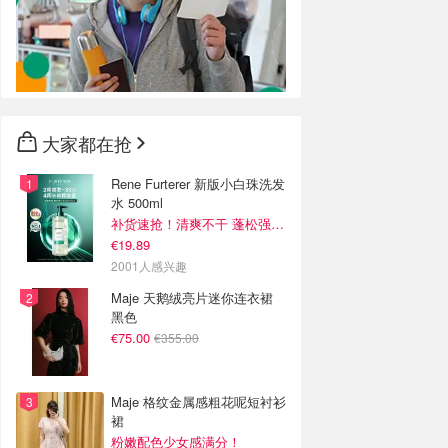
大家都在抢
Rene Furterer 新版小白珠洗发
水 500ml
补货速抢！清爽不干 蓬松强韧秀发
€19.89
2001人感兴趣
Maje 天鹅绒亮片迷你连衣裙
黑色
€75.00
€355.00
Maje 格纹金属感粗花呢短衬衫
裙
粉嫩配色少女感满分！