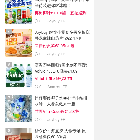
等待装进你家冰箱！
椰树椰汁€1.19/罐！直接送到
家门口
0
Joybuy FR
Joybuy 解馋小零食多买多折💥
卧龙麻辣山药片仅€2.47/包
来伊份贡菜€2.95/大包
0
Joybuy FR
高温即将回归❓囤水刻不容缓❗️
Volvic 1.5L×6瓶装€4.09
Vittel 1.5L×6瓶€3.75
0
Amazon FR
掉秤邪修椰子水🥥补钾排纳排
水肿，大餐急救来一瓶
封面Vita Coco仅€1.58/瓶
0
Joybuy FR
秒杀价：海底捞 火锅专场 原
味蘸料仅€0.89/袋