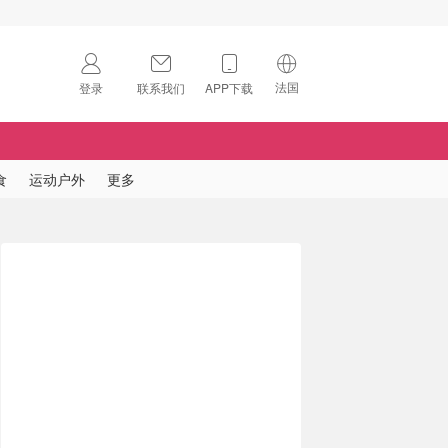
法国
登录
联系我们
APP下载
🇺🇸
美国
🇨🇳
中国
食
运动户外
更多
🇨🇦
加拿大
扫码下载 App
🇬🇧
英国
Download on the
App Store
🇩🇪
德国
Download the
Android App
🇫🇷
法国
🇮🇹
意大利
🇦🇺
澳洲