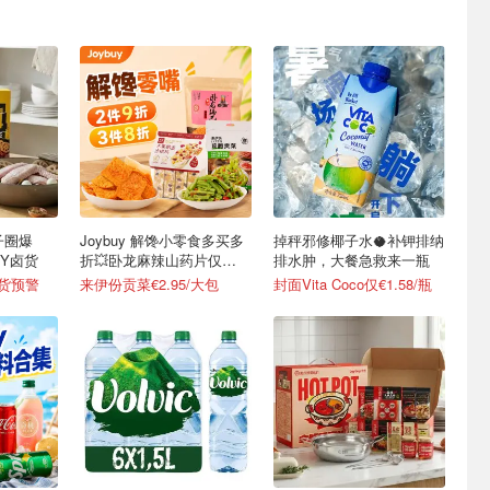
Joybuy 解馋小零食多买多
掉秤邪修椰子水🥥补钾排纳
IY卤货
折💥卧龙麻辣山药片仅
排水肿，大餐急救来一瓶
€2.47/包
断货预警
来伊份贡菜€2.95/大包
封面Vita Coco仅€1.58/瓶