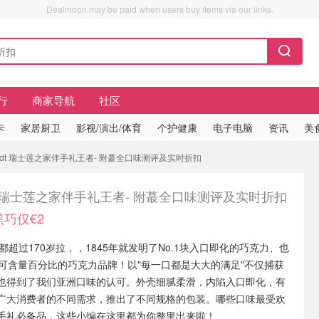
Dealmoon may be paid when users buy items via our links.
行
商家导航
社区
卡
家居厨卫
影视/演出/体育
个护健康
电子电脑
资讯
美
Lindt 瑞士莲之家伴手礼王者- 附蕞全口味测评及实时折扣
dt 瑞士莲之家伴手礼王者- 附蕞全口味测评及实时折扣
黑巧仅€2
力都超过170岁拉，，1845年就发明了No.1块入口即化的巧克力、也
可可含量百分比的巧克力品牌！以"每一口都是大大的满足"不仅捕获
也得到了我们亚洲口味的认可。外壳细腻柔滑，内陷入口即化，有
广大消费者的不同需求，推出了不同规格的包装。哪些口味最受欢
手礼必备品，这些小编在这里都为你整里出来啦！