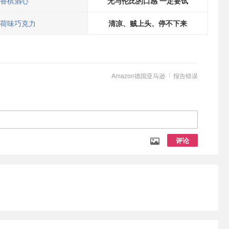
香槟酒心
无与伦比的口感 一定要试
荷味巧克力
清凉、贼上头、停不下来
Amazon德国亚马逊
报告错误
评论