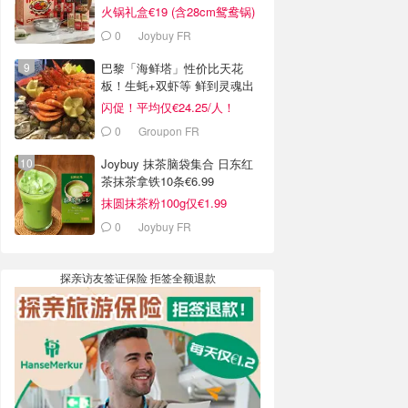
火锅礼盒€19 (含28cm鸳鸯锅)
0
Joybuy FR
巴黎「海鲜塔」性价比天花
板！生蚝+双虾等 鲜到灵魂出
窍
闪促！平均仅€24.25/人！
0
Groupon FR
Joybuy 抹茶脑袋集合 日东红
茶抹茶拿铁10条€6.99
抹圆抹茶粉100g仅€1.99
0
Joybuy FR
探亲访友签证保险 拒签全额退款