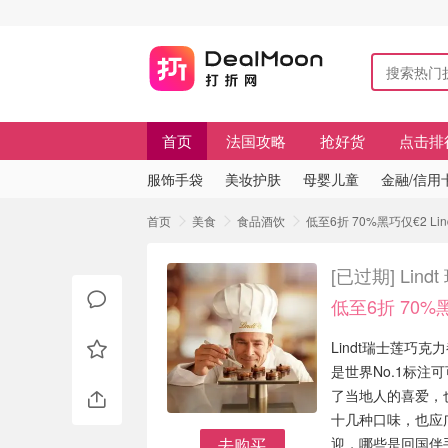
首页
法国攻略
抢好货
点击排
服饰手袋
美妆护肤
母婴儿童
金融/信用
首页
美食
食品酒饮
低至6折 70%黑巧仅€2 
[已过期]
Lin
低至6折 70%
Lindt瑞士莲巧克
是世界No.1标注
了当地人的喜爱，
十几种口味，也应
去购买
迎，哪些是回国伴