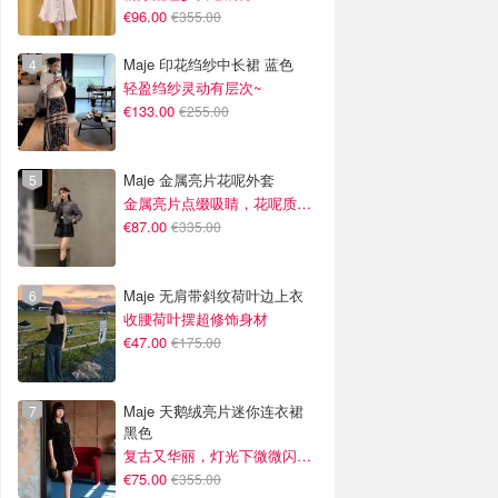
€96.00
€355.00
Maje 印花绉纱中长裙 蓝色
轻盈绉纱灵动有层次~
€133.00
€255.00
Maje 金属亮片花呢外套
金属亮片点缀吸睛，花呢质感高级又显贵
€87.00
€335.00
Maje 无肩带斜纹荷叶边上衣
收腰荷叶摆超修饰身材
€47.00
€175.00
Maje 天鹅绒亮片迷你连衣裙
黑色
复古又华丽，灯光下微微闪光~
€75.00
€355.00