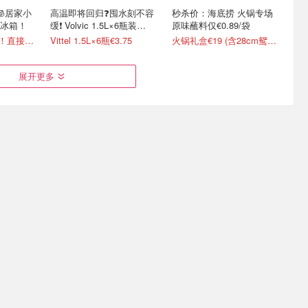
🧊居家小
高温即将回归❓囤水刻不容
秒杀价：海底捞 火锅专场
冰箱！
缓❗️ Volvic 1.5L×6瓶装
原味蘸料仅€0.89/袋
€4.09
椰树椰汁€1.19/罐！直接送到家门口
Vittel 1.5L×6瓶€3.75
火锅礼盒€19 (含28cm鸳鸯锅)
展开更多
金枕榴莲
☕️咖啡脑袋该补货啦~ L'OR
冰淇淋 不化冻冷链送达🍦
中超便宜！
官网 胶囊咖啡&咖啡机直降
梦龙香草冰淇淋4支€2.92
达！
5.6折起！大量新口味上架！
草莓味冰淇淋杯€0.99