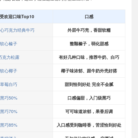
 蕞受欢迎口味Top10
口感
心巧克力经典牛巧
外层牛巧壳，香甜软糯
软心榛子
整颗榛子，弱化甜感
巧克力松露
有好几种口味，推荐牛奶、白巧
软心椰子
椰子味浓郁、跟牛奶外壳好搭
草莓白巧
甜到恰到好处 完全不会腻
黑巧50%
口感偏甜，入门级黑巧
黑巧70%
可可味道浓郁，果香后调
黑巧85%
入口感受到咖啡香，苦涩恰到好处