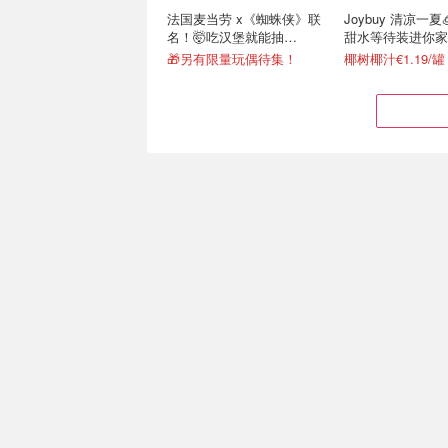
法国麦当劳 x《蜘蛛侠》联
Joybuy 清凉一夏
名！🤯吃汉堡就能抽
甜水等待装进你家
PS5？！
🎁另有限量玩偶待集！
巴黎「海鲜塔」性价比天花
Asian Choice 
板！生蚝+双虾等 鲜到灵魂
1400克 比线下
出窍
闪促！平均仅€24.25/人！
€56+包邮 隔日送