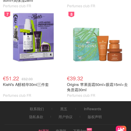
50ml+高保湿28ml
Perfumes club FR
Perfumes club FR
7
8
€51.22
€39.32
€62.00
Kiehl's A醇精华30ml三件套
Origins 苹果面霜50ml+眼霜15ml+去
角质霜30ml
Perfumes club FR
Perfumes club FR
联系我们
黑五
InRewards
隐私条款
用户协议
版权声明
触屏版
电脑版
下载App