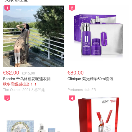
1
2
€82.00
€80.00
€315.00
Sandro 千鸟格粗花呢连衣裙
Clinique 紫光精华50ml套装
秋冬高级感担当！！
The Outnet
2001人感兴趣
Perfumes club FR
3
4