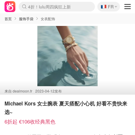
🇫🇷
4折！lulu周四疯狂上新
FR
Boticinal 夏促开抢！
还没结束！&OtherStories大促
Joybuy变相75折 随时失效
速领！Stanley独家85折
疑似霸哥！Camper额外叠85折
Zalando 奥莱闪促！每日更新
Moncler反季囤！5折起+叠9折
Coach Brooklyn仅€192
首页
服饰手袋
女表配饰
来自
dealmoon.fr
2023-04-12发布
Michael Kors 女士腕表 夏天搭配小心机 好看不贵快来
选~
6折起 €106收经典黑色