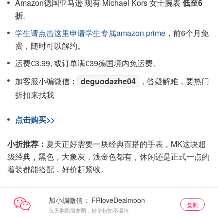
Amazon德国亚马逊 现有 Michael Kors 女士腕表
低至6
折
。
学生请点击这里申请学生专属amazon prime
，前6个月免
费，随时可以解约。
运费€3.99, 或订单满€39德国境内免运费。
加客服小编微信：
deguodazhe04
，答疑解难，要热门
折扣来找我
点击购买>>
小折推荐：
夏天正好需要一块经典百搭的手表，MK这块超
级经典，黑色，大象灰，浅金色都有，休闲还是正式一点的
着装都能搭配，好价赶紧收。
加小编微信：
复制
每天刷刷朋友圈，精华折扣不漏掉