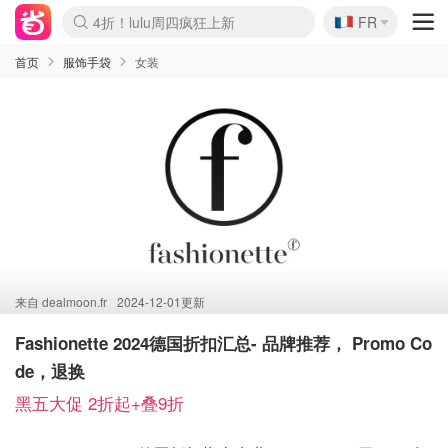
🇫🇷
4折！lulu周四疯狂上新
FR
Boticinal 夏促开抢！
还没结束！&OtherStories大促
Joybuy变相75折 随时失效
速领！Stanley独家85折
疑似霸哥！Camper额外叠85折
Zalando 奥莱闪促！每日更新
Moncler反季囤！5折起+叠9折
Coach Brooklyn仅€192
首页
服饰手袋
女装
来自
dealmoon.fr
2024-12-01更新
Fashionette 2024德国折扣汇总- 品牌推荐， Promo Co
de，退换
黑五大促 2折起+叠9折