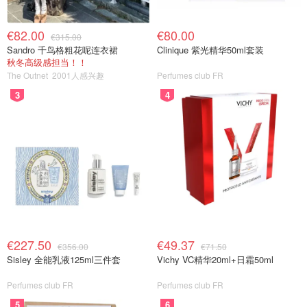
€82.00
€80.00
€315.00
Sandro 千鸟格粗花呢连衣裙
Clinique 紫光精华50ml套装
秋冬高级感担当！！
The Outnet
2001人感兴趣
Perfumes club FR
3
4
€227.50
€49.37
€356.00
€71.50
Sisley 全能乳液125ml三件套
Vichy VC精华20ml+日霜50ml
Perfumes club FR
Perfumes club FR
5
6