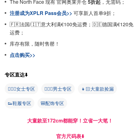
The North Face 现有 官网奥莱开仓
5折起
，无需码；
注册成为XPLR Pass会员>>
可享新人首单9折；
🇫🇷法国/🇮🇹意大利满€100免运费；🇩🇪德国满€120免
运费；
库存有限，随时售罄！
点击购买>>
专区直达⬇️
💁🏻‍♀️女士专区
🙋🏻‍♂️男士专区
👧🏻大童款捡漏
👟鞋履专区
🎒配饰专区
大童款至172cm都能穿！立省一大笔！
官方尺码表⬇️