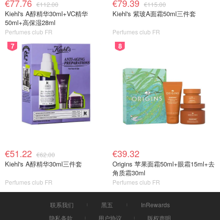
€77.76
€79.39
€112.00
€115.00
Kiehl's A醇精华30ml+VC精华
Kiehl's 紫玻A面霜50ml三件套
50ml+高保湿28ml
Perfumes club FR
Perfumes club FR
7
8
€51.22
€39.32
€62.00
Kiehl's A醇精华30ml三件套
Origins 苹果面霜50ml+眼霜15ml+去
角质霜30ml
Perfumes club FR
Perfumes club FR
联系我们
黑五
InRewards
隐私条款
用户协议
版权声明