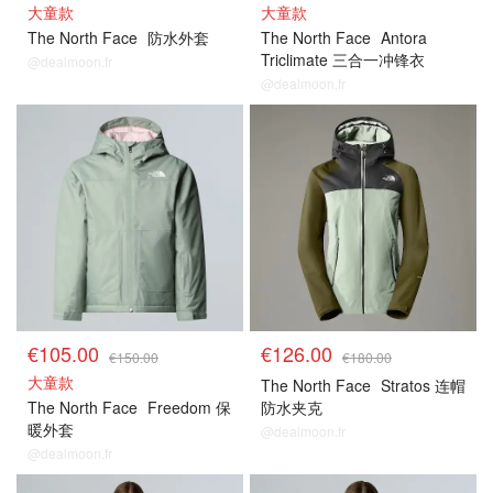
大童款
大童款
The North Face
防水外套
The North Face
Antora
Triclimate 三合一冲锋衣
@dealmoon.fr
@dealmoon.fr
€105.00
€126.00
€150.00
€180.00
大童款
The North Face
Stratos 连帽
The North Face
Freedom 保
防水夹克
暖外套
@dealmoon.fr
@dealmoon.fr