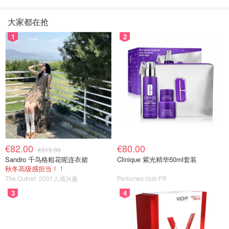
大家都在抢
1
2
€82.00
€80.00
€315.00
Sandro 千鸟格粗花呢连衣裙
Clinique 紫光精华50ml套装
秋冬高级感担当！！
The Outnet
2001人感兴趣
Perfumes club FR
3
4