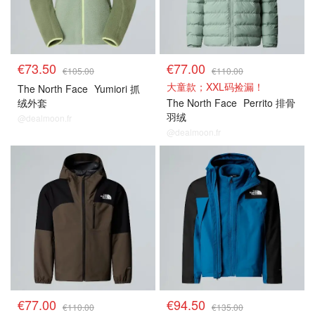
€73.50
€77.00
€105.00
€110.00
大童款；XXL码捡漏！
The North Face
Yumiori 抓
绒外套
The North Face
Perrito 排骨
羽绒
@dealmoon.fr
@dealmoon.fr
€77.00
€94.50
€110.00
€135.00