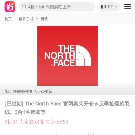
🇫🇷
4折！lulu周四疯狂上新
FR
Boticinal 夏促开抢！
还没结束！&OtherStories大促
Joybuy变相75折 随时失效
速领！Stanley独家85折
疑似霸哥！Camper额外叠85折
Zalando 奥莱闪促！每日更新
Moncler反季囤！5折起+叠9折
Coach Brooklyn仅€192
首页
服饰手袋
男装
来自
dealmoon.fr
05-25更新
[已过期] The North Face 官网奥莱开仓🔥反季捡爆款羽
绒、3合1冲锋衣等
5折起 大童款双面夹克仅€55