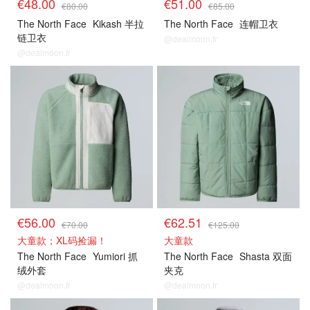
€48.00
€51.00
€80.00
€85.00
The North Face
Kikash 半拉
The North Face
连帽卫衣
链卫衣
@dealmoon.fr
@dealmoon.fr
€56.00
€62.51
€70.00
€125.00
大童款；XL码捡漏！
大童款
The North Face
Yumiori 抓
The North Face
Shasta 双面
绒外套
夹克
@dealmoon.fr
@dealmoon.fr