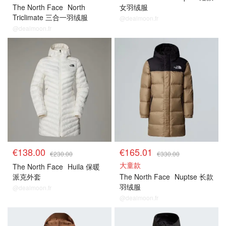
The North Face
North
女羽绒服
Triclimate 三合一羽绒服
@dealmoon.fr
@dealmoon.fr
€138.00
€165.01
€230.00
€330.00
大童款
The North Face
Huila 保暖
派克外套
The North Face
Nuptse 长款
羽绒服
@dealmoon.fr
@dealmoon.fr