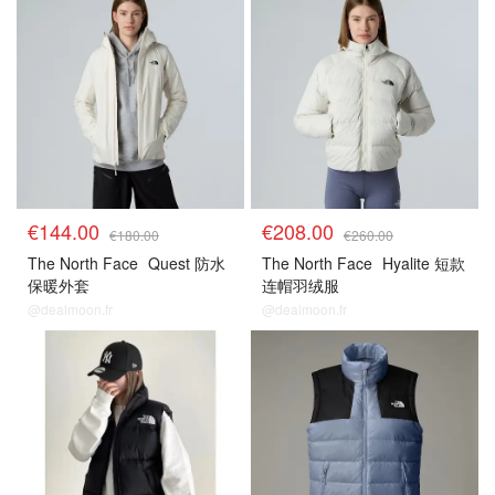
€144.00
€208.00
€180.00
€260.00
The North Face
Quest 防水
The North Face
Hyalite 短款
保暖外套
连帽羽绒服
@dealmoon.fr
@dealmoon.fr