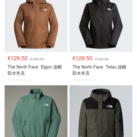
€129.50
€129.50
€185.00
€185.00
The North Face
Elgon 连帽
The North Face
Tetsu 连帽
防水夹克
防水夹克
@dealmoon.fr
@dealmoon.fr