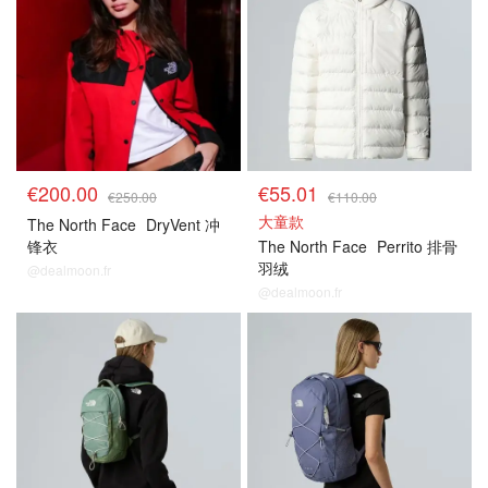
€200.00
€55.01
€250.00
€110.00
大童款
The North Face
DryVent 冲
锋衣
The North Face
Perrito 排骨
羽绒
@dealmoon.fr
@dealmoon.fr