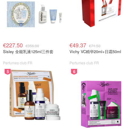
€227.50
€49.37
€356.00
€71.50
Sisley 全能乳液125ml三件套
Vichy VC精华20ml+日霜50ml
Perfumes club FR
Perfumes club FR
5
6