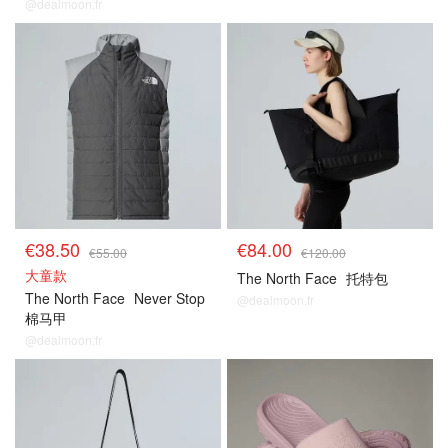
@dealmoon.fr
€38.50
€84.00
€55.00
€120.00
大童款
The North Face
托特包
The North Face
Never Stop
@dealmoon.fr
棉马甲
@dealmoon.fr