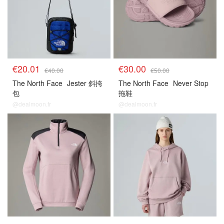
€20.01
€30.00
€40.00
€50.00
The North Face
Jester 斜挎
The North Face
Never Stop
包
拖鞋
@dealmoon.fr
@dealmoon.fr