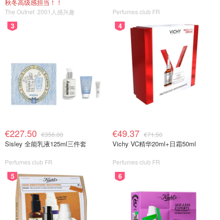
秋冬高级感担当！！
The Outnet
2001人感兴趣
Perfumes club FR
3
4
€227.50
€49.37
€356.00
€71.50
Sisley 全能乳液125ml三件套
Vichy VC精华20ml+日霜50ml
Perfumes club FR
Perfumes club FR
5
6