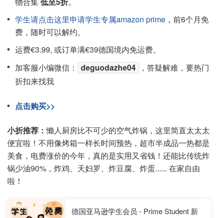
物合集
低至5折
。
学生请点击这里申请学生专属amazon prime
，前6个月免
费，随时可以解约。
运费€3.99, 或订单满€39德国境内免运费。
加客服小编微信：
deguodazhe04
，答疑解难，要热门
折扣来找我
点击购买>>
小折推荐：
懒人厨房比不可少的空气炸锅，这里简直太太太
便宜啦！不用像烤箱一样长时间预热，超市半成品一热都是
美食，电费涨价的今年，真的是实用又省钱！还能比传统炸
锅少油90%，炸鸡、天妇罗、炸豆腐、炸蛋...... 在家自由
啦！
德国亚马逊学生会员 - Prime Student 新