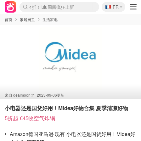
🇫🇷
4折！lulu周四疯狂上新
FR
Boticinal 夏促开抢！
还没结束！&OtherStories大促
Joybuy变相75折 随时失效
速领！Stanley独家85折
疑似霸哥！Camper额外叠85折
Zalando 奥莱闪促！每日更新
Moncler反季囤！5折起+叠9折
Coach Brooklyn仅€192
首页
家居厨卫
生活家电
来自
dealmoon.fr
2023-09-06更新
小电器还是国货好用！Midea好物合集 夏季清凉好物
5折起 €45收空气炸锅
Amazon德国亚马逊 现有 小电器还是国货好用！Midea好