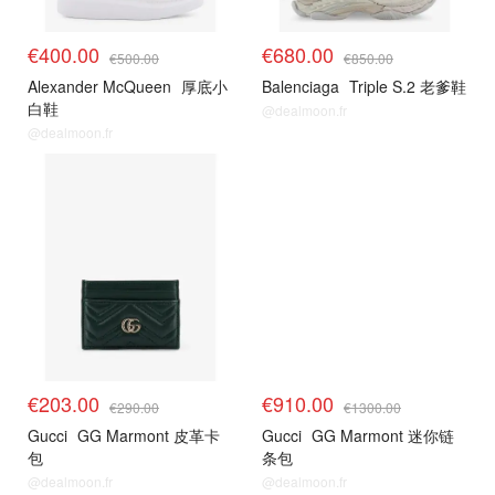
€400.00
€680.00
€500.00
€850.00
Alexander McQueen
厚底小
Balenciaga
Triple S.2 老爹鞋
白鞋
@dealmoon.fr
@dealmoon.fr
€203.00
€910.00
€290.00
€1300.00
Gucci
GG Marmont 皮革卡
Gucci
GG Marmont 迷你链
包
条包
@dealmoon.fr
@dealmoon.fr