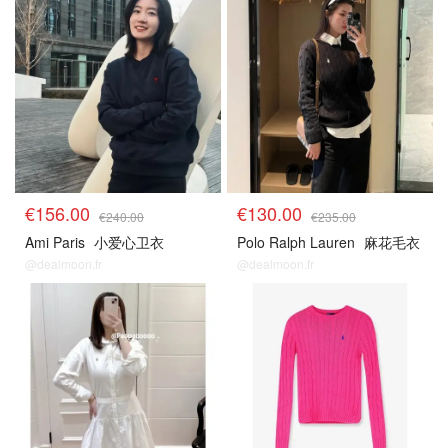
€156.00
€130.00
€240.00
€235.00
Ami Paris
小爱心卫衣
Polo Ralph Lauren
麻花毛衣
@dealmoon.fr
@dealmoon.fr