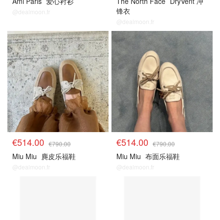
Ami Paris
爱心衬衫
The North Face
DryVent 冲
锋衣
@dealmoon.fr
@dealmoon.fr
€514.00
€514.00
€790.00
€790.00
Miu Miu
麂皮乐福鞋
Miu Miu
布面乐福鞋
@dealmoon.fr
@dealmoon.fr