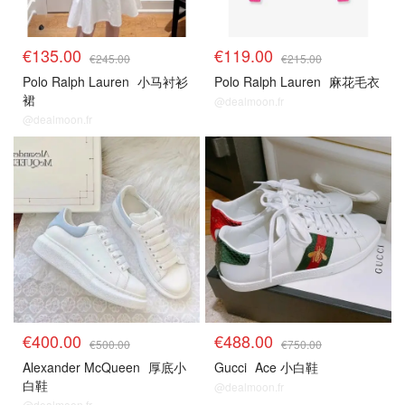
€135.00
€119.00
€245.00
€215.00
Polo Ralph Lauren
小马衬衫
Polo Ralph Lauren
麻花毛衣
裙
@dealmoon.fr
@dealmoon.fr
€400.00
€488.00
€500.00
€750.00
Alexander McQueen
厚底小
Gucci
Ace 小白鞋
白鞋
@dealmoon.fr
@dealmoon.fr