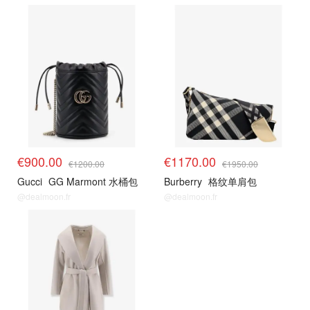
€900.00
€1170.00
€1200.00
€1950.00
Gucci
GG Marmont 水桶包
Burberry
格纹单肩包
@dealmoon.fr
@dealmoon.fr