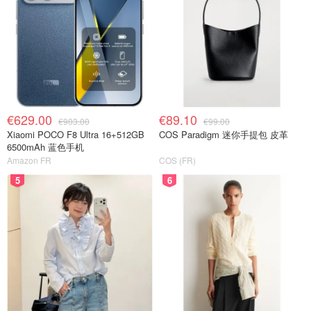
€629.00
€89.10
€903.00
€99.00
Xiaomi POCO F8 Ultra 16+512GB
COS Paradigm 迷你手提包 皮革
6500mAh 蓝色手机
Amazon FR
COS (FR)
5
6