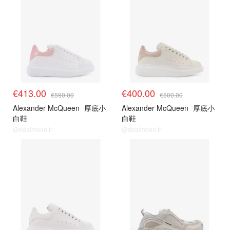
€413.00
€400.00
€590.00
€500.00
Alexander McQueen
厚底小
Alexander McQueen
厚底小
白鞋
白鞋
@dealmoon.fr
@dealmoon.fr