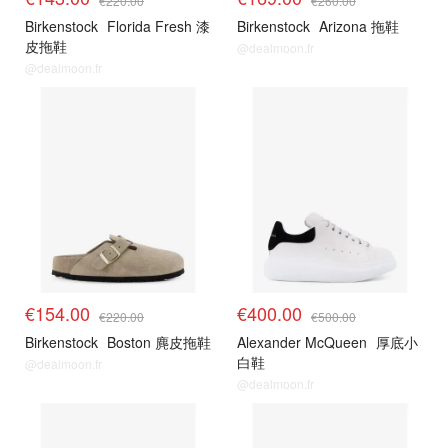
€220.00
€260.00
Birkenstock
Florida Fresh 漆
Birkenstock
Arizona 拖鞋
皮拖鞋
@dealmoon.fr
@dealmoon.fr
€154.00
€400.00
€220.00
€500.00
Birkenstock
Boston 麂皮拖鞋
Alexander McQueen
厚底小
白鞋
@dealmoon.fr
@dealmoon.fr