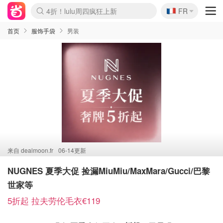
🇫🇷
4折！lulu周四疯狂上新
FR
Boticinal 夏促开抢！
还没结束！&OtherStories大促
Joybuy变相75折 随时失效
速领！Stanley独家85折
疑似霸哥！Camper额外叠85折
Zalando 奥莱闪促！每日更新
Moncler反季囤！5折起+叠9折
Coach Brooklyn仅€192
首页
服饰手袋
男装
来自
dealmoon.fr
06-14更新
NUGNES 夏季大促 捡漏MiuMiu/MaxMara/Gucci/巴黎
世家等
5折起 拉夫劳伦毛衣€119