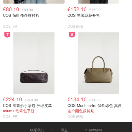
€80.10
€152.10
€89.00
€169.00
COS 荷叶领条纹衬衫
COS 羊绒麻花开衫
COS (FR)
COS (FR)
7
8
€224.10
€134.10
€249.00
€149.00
COS 圆筒形手拿包 纹理皮革
COS Montmartre 保龄球包 真皮
miumiu笔筒包平替
这个颜色很特别
COS (FR)
COS (FR)
联系我们
黑五
InRewards