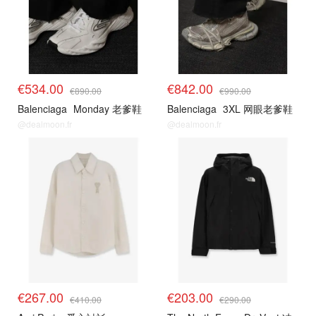
€534.00
€842.00
€890.00
€990.00
Balenciaga
Monday 老爹鞋
Balenciaga
3XL 网眼老爹鞋
@dealmoon.fr
@dealmoon.fr
€267.00
€203.00
€410.00
€290.00