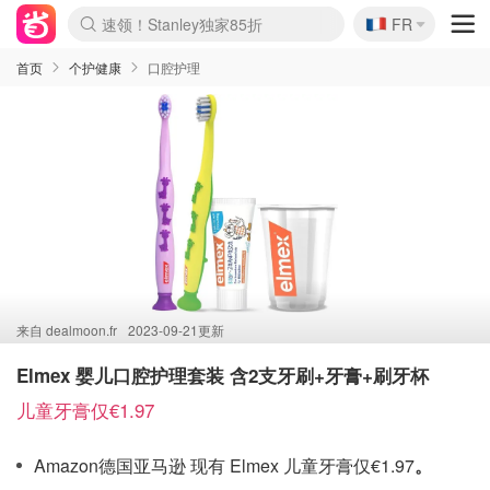
🇫🇷
速领！Stanley独家85折
FR
Boticinal 夏促开抢！
4折！lulu周四疯狂上新
还没结束！&OtherStories大促
Joybuy变相75折 随时失效
疑似霸哥！Camper额外叠85折
Zalando 奥莱闪促！每日更新
Moncler反季囤！5折起+叠9折
Coach Brooklyn仅€192
首页
个护健康
口腔护理
来自
dealmoon.fr
2023-09-21更新
Elmex 婴儿口腔护理套装 含2支牙刷+牙膏+刷牙杯
儿童牙膏仅€1.97
Amazon德国亚马逊 现有 Elmex 儿童牙膏仅€1.97
。