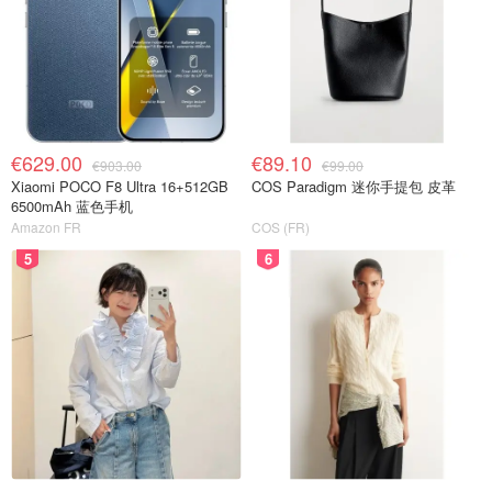
€629.00
€89.10
€903.00
€99.00
Xiaomi POCO F8 Ultra 16+512GB
COS Paradigm 迷你手提包 皮革
6500mAh 蓝色手机
Amazon FR
COS (FR)
5
6