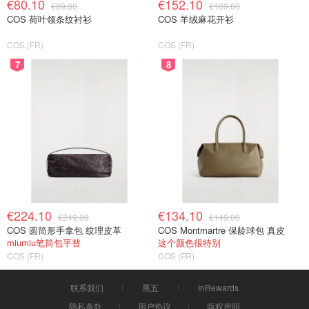
€80.10
€152.10
€89.00
€169.00
COS 荷叶领条纹衬衫
COS 羊绒麻花开衫
COS (FR)
COS (FR)
7
8
€224.10
€134.10
€249.00
€149.00
COS 圆筒形手拿包 纹理皮革
COS Montmartre 保龄球包 真皮
miumiu笔筒包平替
这个颜色很特别
COS (FR)
COS (FR)
联系我们
黑五
InRewards
隐私条款
用户协议
版权声明