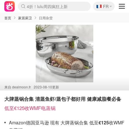
🇫🇷
4折！lulu周四疯狂上新
FR
Boticinal 夏促开抢！
还没结束！&OtherStories大促
Joybuy变相75折 随时失效
速领！Stanley独家85折
疑似霸哥！Camper额外叠85折
Zalando 奥莱闪促！每日更新
Moncler反季囤！5折起+叠9折
Coach Brooklyn仅€192
首页
家居厨卫
日用杂货
来自
dealmoon.fr
2023-08-10更新
大牌蒸锅合集 清蒸鱼虾/蒸包子都好用 健康减脂餐必备
低至€125收WMF电蒸锅
Amazon德国亚马逊 现有 大牌蒸锅合集 低至
€125
收WMF