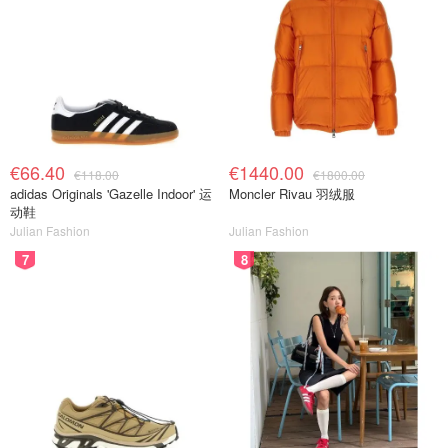
€66.40
€1440.00
€118.00
€1800.00
adidas Originals 'Gazelle Indoor' 运
Moncler Rivau 羽绒服
动鞋
Julian Fashion
Julian Fashion
7
8