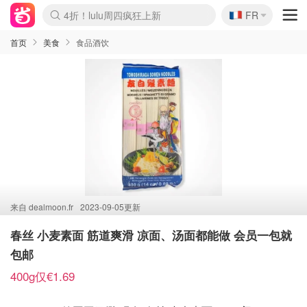
🇫🇷
4折！lulu周四疯狂上新
FR
Boticinal 夏促开抢！
还没结束！&OtherStories大促
Joybuy变相75折 随时失效
速领！Stanley独家85折
疑似霸哥！Camper额外叠85折
Zalando 奥莱闪促！每日更新
Moncler反季囤！5折起+叠9折
Coach Brooklyn仅€192
首页
美食
食品酒饮
来自
dealmoon.fr
2023-09-05更新
春丝 小麦素面 筋道爽滑 凉面、汤面都能做 会员一包就
包邮
400g仅€1.69