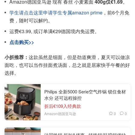
Amazon德国亚马逊 现有 春丝 小麦素面
400g仅€1.69
。
学生请点击这里申请学生专属amazon prime
，前6个月免
费，随时可以解约。
运费€3.99, 或订单满€29德国境内免运费。
点击购买>>
小折推荐：
这款虽然是细面，但是劲道爽滑，夏天可以做凉
面吃，也可以当作挂面煮汤面，总之就是居家快手午餐的好
选择。
Philips 全新5000 Serie空气炸锅 锁住食材
水分 还可远程操控
折后€109入经典款
0
0
Amazon德国亚马逊
法国铁锅 折扣&优惠 - 铸铁锅/珐琅锅优缺