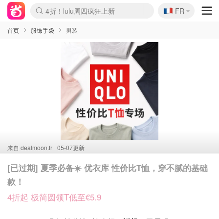
🇫🇷
4折！lulu周四疯狂上新
FR
Boticinal 夏促开抢！
还没结束！&OtherStories大促
Joybuy变相75折 随时失效
速领！Stanley独家85折
疑似霸哥！Camper额外叠85折
Zalando 奥莱闪促！每日更新
Moncler反季囤！5折起+叠9折
Coach Brooklyn仅€192
首页
服饰手袋
男装
来自
dealmoon.fr
05-07更新
[已过期] 夏季必备☀️ 优衣库 性价比T恤，穿不腻的基础
款！
4折起 极简圆领T低至€5.9