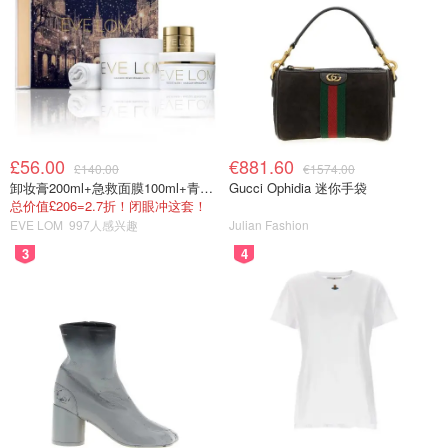
£56.00
€881.60
£140.00
€1574.00
卸妆膏200ml+急救面膜100ml+青春面霜15ml
Gucci Ophidia 迷你手袋
总价值£206=2.7折！闭眼冲这套！
EVE LOM
997人感兴趣
Julian Fashion
3
4