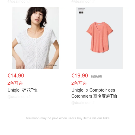
@dealmoon.fr
@dealmoon.fr
€14.90
€19.90
€29.90
2色可选
2色可选
Uniqlo
碎花T恤
Uniqlo
x Comptoir des
Cotonniers 联名亚麻T恤
@dealmoon.fr
@dealmoon.fr
Dealmoon may be paid when users buy items via our links.