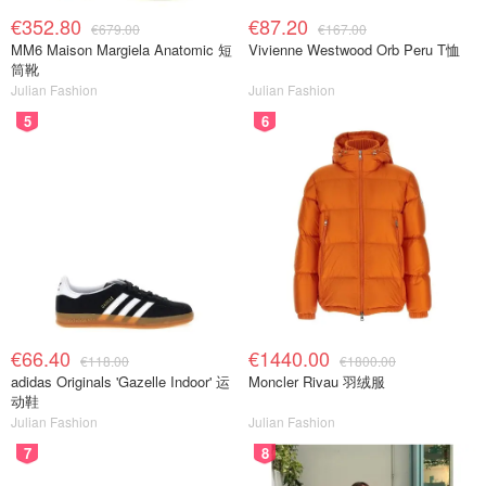
€352.80
€87.20
€679.00
€167.00
MM6 Maison Margiela Anatomic 短
Vivienne Westwood Orb Peru T恤
筒靴
Julian Fashion
Julian Fashion
5
6
€66.40
€1440.00
€118.00
€1800.00
adidas Originals 'Gazelle Indoor' 运
Moncler Rivau 羽绒服
动鞋
Julian Fashion
Julian Fashion
7
8