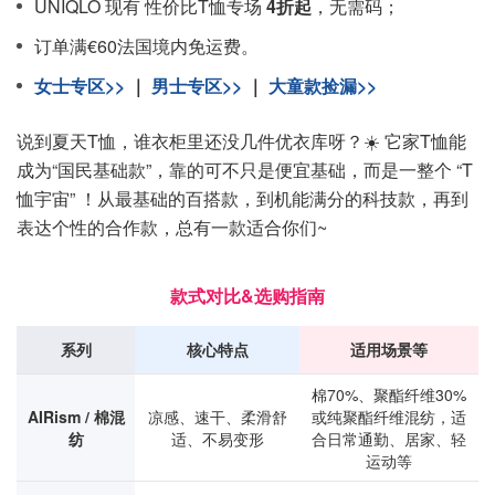
UNIQLO 现有 性价比T恤专场
4折起
，无需码；
订单满€60法国境内免运费。
女士专区>>
｜
男士专区>>
｜
大童款捡漏>>
说到夏天T恤，谁衣柜里还没几件优衣库呀？☀️ 它家T恤能
成为“国民基础款”，靠的可不只是便宜基础，而是一整个 “T
恤宇宙” ！从最基础的百搭款，到机能满分的科技款，再到
表达个性的合作款，总有一款适合你们~
款式对比&选购指南
系列
核心特点
适用场景等
棉70%、聚酯纤维30%
AIRism / 棉混
凉感、速干、柔滑舒
或纯聚酯纤维混纺，适
纺
适、不易变形
合日常通勤、居家、轻
运动等