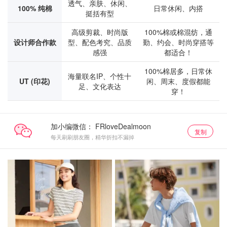
透气、亲肤、休闲、
100% 纯棉
日常休闲、内搭
挺括有型
高级剪裁、时尚版
100%棉或棉混纺，通
设计师合作款
型、配色考究、品质
勤、约会、时尚穿搭等
感强
都适合！
100%棉居多，日常休
海量联名IP、个性十
UT (印花)
闲、周末、度假都能
足、文化表达
穿！
加小编微信：
复制
每天刷刷朋友圈，精华折扣不漏掉