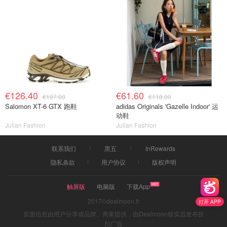
€126.40
€61.60
€197.00
€118.00
Salomon XT-6 GTX 跑鞋
adidas Originals 'Gazelle Indoor' 运
动鞋
Julian Fashion
Julian Fashion
联系我们
黑五
InRewards
隐私条款
用户协议
版权声明
触屏版
电脑版
下载App
2017©dealmoon.fr
打开 APP
页面信息由用户分享或品牌、商家提供，由Dealmoon核实后发布折
扣广告