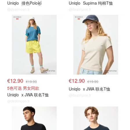
Uniqlo
撞色Polo衫
Uniqlo
Supima 纯棉T恤
@dealmoon.fr
@dealmoon.fr
€12.90
€12.90
€19.90
€19.90
5色可选 男女同款
Uniqlo
x JWA 联名T恤
Uniqlo
x JWA 联名T恤
@dealmoon.fr
@dealmoon.fr