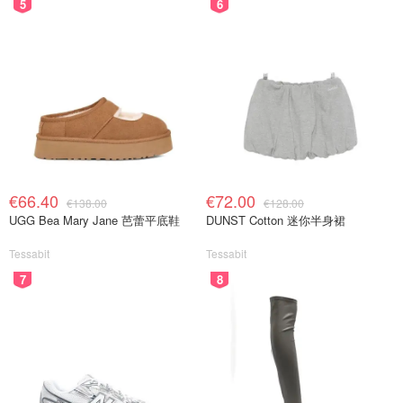
5
6
€66.40
€72.00
€138.00
€128.00
UGG Bea Mary Jane 芭蕾平底鞋
DUNST Cotton 迷你半身裙
Tessabit
Tessabit
7
8