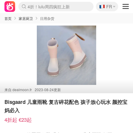
🇫🇷
4折！lulu周四疯狂上新
FR
Boticinal 夏促开抢！
还没结束！&OtherStories大促
Joybuy变相75折 随时失效
速领！Stanley独家85折
疑似霸哥！Camper额外叠85折
Zalando 奥莱闪促！每日更新
Moncler反季囤！5折起+叠9折
Coach Brooklyn仅€192
首页
家居厨卫
日用杂货
来自
dealmoon.fr
2023-08-24更新
Bisgaard 儿童雨靴 复古碎花配色 孩子放心玩水 颜控宝
妈必入
4折起 €23起