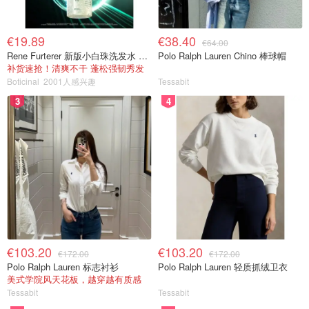
€19.89
€38.40
€64.00
Rene Furterer 新版小白珠洗发水 500ml
Polo Ralph Lauren Chino 棒球帽
补货速抢！清爽不干 蓬松强韧秀发
Boticinal
2001人感兴趣
Tessabit
3
4
€103.20
€103.20
€172.00
€172.00
Polo Ralph Lauren 标志衬衫
Polo Ralph Lauren 轻质抓绒卫衣
美式学院风天花板，越穿越有质感
Tessabit
Tessabit