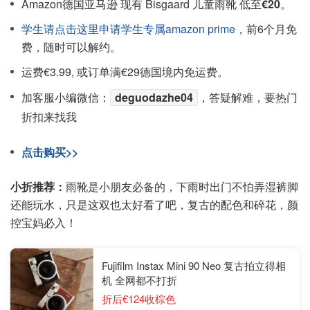
Amazon德国亚马逊 现有 Bisgaard 儿童雨靴 低至
€20
。
学生请点击这里申请学生专属amazon prime
，前6个月免
费，随时可以解约。
运费€3.99, 或订单满€29德国境内免运费。
加客服小编微信：
deguodazhe04
，答疑解难，要热门
折扣来找我
点击购买>>
小折推荐：
雨靴是小朋友必备的，下雨时出门不怕弄湿裤脚
还能玩水，只是这双也太好看了吧，复古的配色和碎花，颜
控宝妈必入！
Fujifilm Instax Mini 90 Neo 复古拍立得相
机 全网都不打折
折后€124收棕色