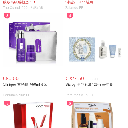
秋冬高级感担当！！
3折起，8.11结束
The Outnet
2001人感兴趣
Zalando FR
3
4
€80.00
€227.50
€356.00
Clinique 紫光精华50ml套装
Sisley 全能乳液125ml三件套
Perfumes club FR
Perfumes club FR
5
6