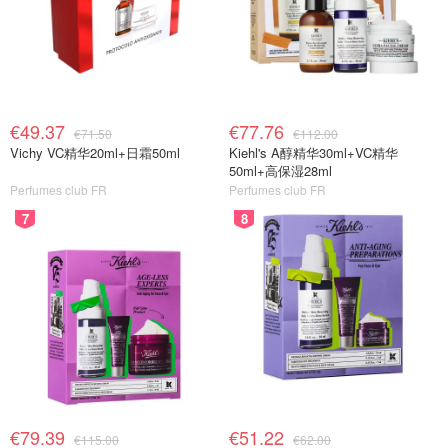
€49.37
€77.76
€71.50
€112.00
Vichy VC精华20ml+日霜50ml
Kiehl's A醇精华30ml+VC精华
50ml+高保湿28ml
Perfumes club FR
Perfumes club FR
7
8
€79.39
€51.22
€115.00
€62.00