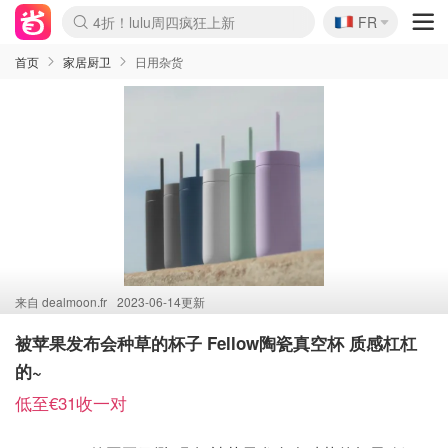
🇫🇷
4折！lulu周四疯狂上新
FR
Boticinal 夏促开抢！
还没结束！&OtherStories大促
Joybuy变相75折 随时失效
速领！Stanley独家85折
疑似霸哥！Camper额外叠85折
Zalando 奥莱闪促！每日更新
Moncler反季囤！5折起+叠9折
Coach Brooklyn仅€192
首页
家居厨卫
日用杂货
来自
dealmoon.fr
2023-06-14更新
被苹果发布会种草的杯子 Fellow陶瓷真空杯 质感杠杠
的~
低至€31收一对