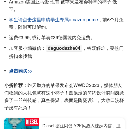
Amazon德国亚马逊 现有 被苹果发布会种草的杯子 低
至。
学生请点击这里申请学生专属amazon prime
，前6个月免
费，随时可以解约。
运费€3.99, 或订单满€39德国境内免运费。
加客服小编微信：
deguodazhe04
，答疑解难，要热门
折扣来找我
点击购买>>
小折推荐：
昨天举办的苹果发布会WWDC2023，媒体朋友
们收到的大礼包就有这个杯子！圆滚滚的简约设计瞬间感觉
多了一丝科技感，真空保温，表面是陶瓷设计，大敞口洗杯
子没有死角！
Diesel 德亚闪促 Y2K风必入辣妹内搭、卫