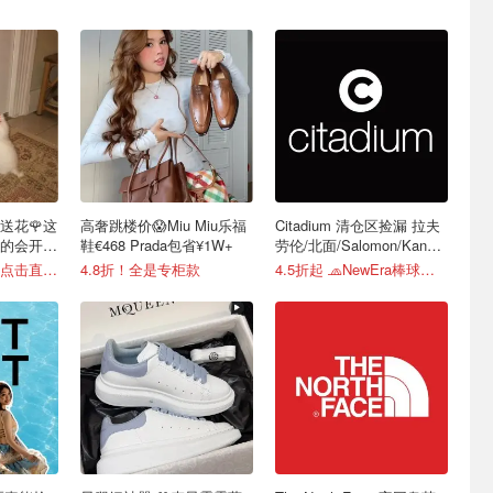
送花🌹这
高奢跳楼价😱Miu Miu乐福
Citadium 清仓区捡漏 拉夫
的会开
鞋€468 Prada包省¥1W+
劳伦/北面/Salomon/Kangol
等
七夕礼物怎么选？点击直接抄作业
4.8折！全是专柜款
4.5折起 🧢NewEra棒球帽€18.2