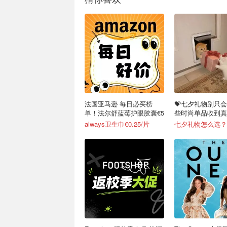
法国亚马逊 每日必买榜
💝七夕礼物别只会
单！法尔舒蓝莓护眼胶囊€5
些时尚单品收到真
心！
always卫生巾€0.25/片