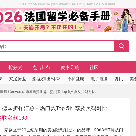
Dealmoon may be paid when users buy items via our links.
抢好货
点击排行
商家导航
社区
卡
家居厨卫
影视/演出/体育
个护健康
电子电脑
资讯
美
匡威 Converse 德国折扣汇总 - 热门款Top 5推荐及尺码对比
rse 德国折扣汇总 - 热门款Top 5推荐及尺码对比
玲联名款€93
e，是一家创立于20世纪早期的美国运动鞋公司的品牌，2003年7月被耐