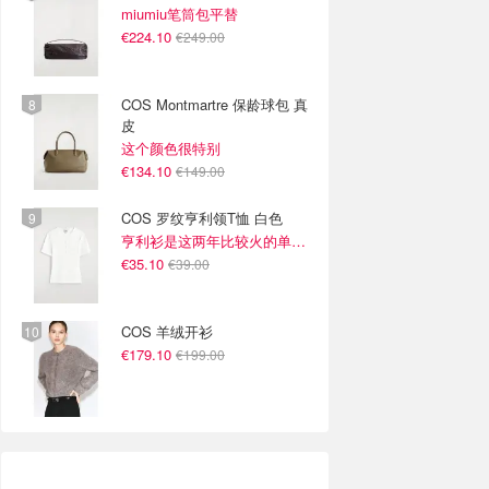
miumiu笔筒包平替
€224.10
€249.00
COS Montmartre 保龄球包 真
皮
这个颜色很特别
€134.10
€149.00
COS 罗纹亨利领T恤 白色
亨利衫是这两年比较火的单品~
€35.10
€39.00
COS 羊绒开衫
€179.10
€199.00