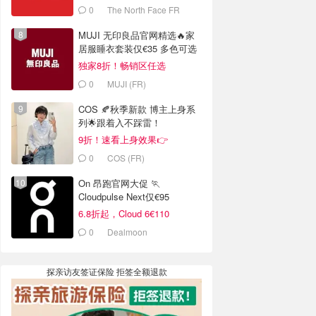
0
The North Face FR
MUJI 无印良品官网精选🔥家
居服睡衣套装仅€35 多色可选
独家8折！畅销区任选
0
MUJI (FR)
COS 🍂秋季新款 博主上身系
列🌟跟着入不踩雷！
9折！速看上身效果👉
0
COS (FR)
On 昂跑官网大促 🏃
Cloudpulse Next仅€95
6.8折起，Cloud 6€110
0
Dealmoon
探亲访友签证保险 拒签全额退款