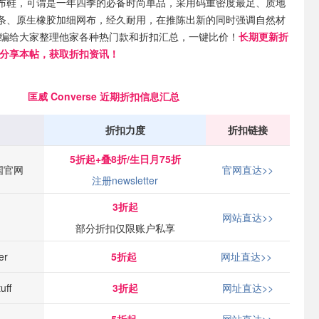
布鞋，可谓是一年四季的必备时尚单品，采用码重密度最足、质地
条、原生橡胶加细网布，经久耐用，在推陈出新的同时强调自然材
小编给大家整理他家各种热门款和折扣汇总，一键比价！
长期更新折
/分享本帖，获取折扣资讯！
匡威 Converse 近期折扣信息汇总
折扣力度
折扣链接
5折起+叠8折/
生日月75折
德国官网
官网直达>>
注册newsletter
3折起
网站直达>>
部分折扣仅限账户私享
er
5折起
网址直达>>
uff
3折起
网址直达>>