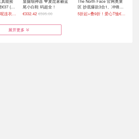
促区真能捡
显腿细神器 💙麦昆雾霾蓝
The North Face 官网奥莱
€37 (原
尾小白鞋 码超全！
区 抄底爆款3合1、冲锋
衣、羽绒等
1折起 Sandro粗花呢连衣裙€82
€332.42
€595.00
5折起+叠9折！爱心T恤€13.5
展开更多
🏃
Zalando 限时特卖闪促 -
Camper 官网大促 🔥爆款鸳
仅€95
MK、Carhartt、Clarks等
鸯乐福鞋、芭蕾鞋捡漏！
€110
1.5折起！8/7已更新
疑似霸哥！6折起+叠8.5折！