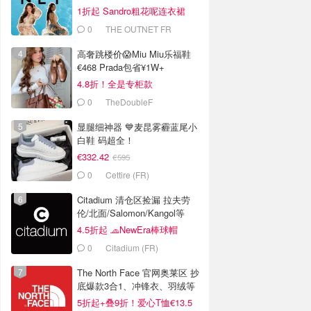
€175）
1折起 Sandro粗花呢连衣裙
€82
0
THE OUTNET FR
高奢跳楼价😱Miu Miu乐福鞋
€468 Prada包省¥1W+
4.8折！全是专柜款
0
TheDoubleF
显腿细神器 💙麦昆雾霾蓝尾小
白鞋 码超全！
€332.42
€595
0
Cettire (FR)
Citadium 清仓区捡漏 拉夫劳
伦/北面/Salomon/Kangol等
4.5折起 🧢NewEra棒球帽
€18.2
0
Citadium (FR)
The North Face 官网奥莱区 抄
底爆款3合1、冲锋衣、羽绒等
5折起+叠9折！爱心T恤€13.5