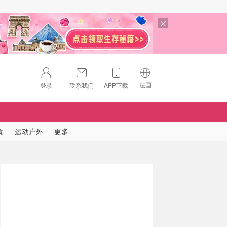
法国
登录
联系我们
APP下载
🇺🇸
美国
🇨🇳
中国
食
运动户外
更多
🇨🇦
加拿大
扫码下载 App
🇬🇧
英国
Download on the
App Store
🇩🇪
德国
Download the
Android App
🇫🇷
法国