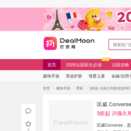
首页
2026法国新生必读
法国攻略
服饰手袋
美妆护肤
母婴儿童
金融/信用
首页
服饰手袋
男鞋
3折起 川保久玲联名款€93 
匡威 Conve
3折起 川保久
匡威Convers
2