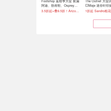
Footshop 返校季大促 捡漏
The Outnet 大
阿迪、勃肯鞋、Osprey、
💥Maje 迷你针织裙
北极狐等
€175）
3.5折起+叠9.5折！Arizona低至€39
MUJI 无印良品官网精选🔥
On 昂跑官网大促 
家居服睡衣套装仅€35 多色
Cloudpulse Next
可选
独家8折！畅销区任选
6.8折起，Cloud 6