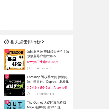
🇮🇹
意大利
🇦🇺
澳洲
🇳🇿
新西兰
相关点击排行榜
法国亚马逊 每日必买榜单！法
尔舒蓝莓护眼胶囊€5
always卫生巾€0.25/片
0
Amazon FR
Footshop 返校季大促 捡漏阿
迪、勃肯鞋、Osprey、北极狐
等
3.5折起+叠9.5折！Arizona低
至€39
0
Footshop FR
The Outnet 大促区真能捡💥
Maje 迷你针织裙€37 (原