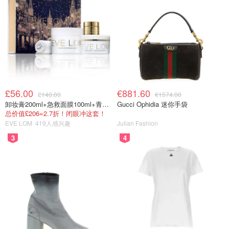
£56.00
€881.60
£140.00
€1574.00
卸妆膏200ml+急救面膜100ml+青春面霜15ml
Gucci Ophidia 迷你手袋
总价值£206=2.7折！闭眼冲这套！
EVE LOM
419人感兴趣
Julian Fashion
3
4