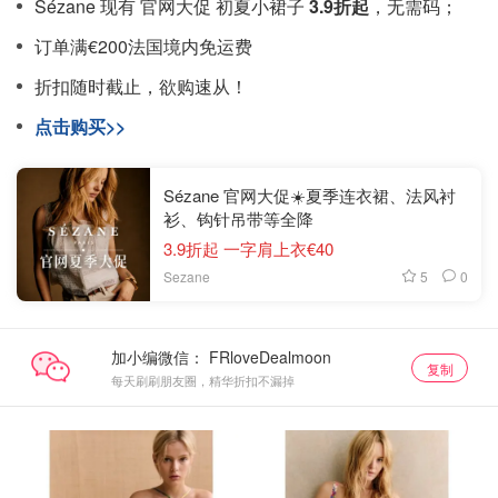
Sézane 现有 官网大促 初夏小裙子
3.9折起
，无需码；
订单满€200法国境内免运费
折扣随时截止，欲购速从！
点击购买>>
Sézane 官网大促☀️夏季连衣裙、法风衬
衫、钩针吊带等全降
3.9折起 一字肩上衣€40
5
0
Sezane
加小编微信：
复制
每天刷刷朋友圈，精华折扣不漏掉