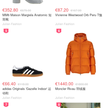
€352.80
€87.20
€679.00
€167.00
MM6 Maison Margiela Anatomic 短
Vivienne Westwood Orb Peru T恤
筒靴
Julian Fashion
Julian Fashion
5
6
€66.40
€1440.00
€118.00
€1800.00
adidas Originals 'Gazelle Indoor' 运
Moncler Rivau 羽绒服
动鞋
Julian Fashion
Julian Fashion
7
8