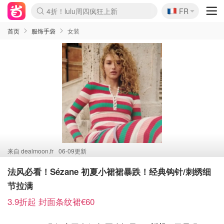
🇫🇷
4折！lulu周四疯狂上新
FR
Boticinal 夏促开抢！
还没结束！&OtherStories大促
Joybuy变相75折 随时失效
速领！Stanley独家85折
疑似霸哥！Camper额外叠85折
Zalando 奥莱闪促！每日更新
Moncler反季囤！5折起+叠9折
Coach Brooklyn仅€192
首页
服饰手袋
女装
来自
dealmoon.fr
06-09更新
法风必看！Sézane 初夏小裙裙暴跌！经典钩针/刺绣细
节拉满
3.9折起 封面条纹裙€60