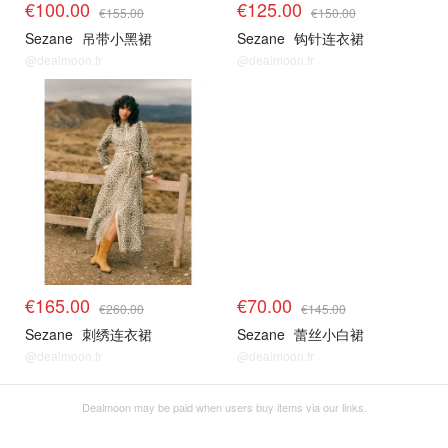
€100.00
€125.00
€155.00
€150.00
Sezane
吊带小黑裙
Sezane
钩针连衣裙
@dealmoon.fr
@dealmoon.fr
€165.00
€70.00
€260.00
€145.00
Sezane
刺绣连衣裙
Sezane
蕾丝小白裙
@dealmoon.fr
@dealmoon.fr
Dealmoon may be paid when users buy items via our links.