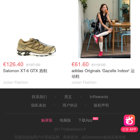
€126.40
€61.60
€197.00
€118.00
Salomon XT-6 GTX 跑鞋
adidas Originals 'Gazelle Indoor' 运
动鞋
Julian Fashion
Julian Fashion
联系我们
黑五
InRewards
隐私条款
用户协议
版权声明
触屏版
电脑版
下载App
2017©dealmoon.fr
打开 APP
页面信息由用户分享或品牌、商家提供，由Dealmoon核实后发布折