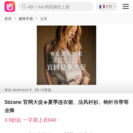
🇫🇷
4折！lulu周四疯狂上新
FR
Boticinal 夏促开抢！
还没结束！&OtherStories大促
Joybuy变相75折 随时失效
速领！Stanley独家85折
疑似霸哥！Camper额外叠85折
Zalando 奥莱闪促！每日更新
Moncler反季囤！5折起+叠9折
Coach Brooklyn仅€192
首页
服饰手袋
女装
来自
dealmoon.fr
06-14更新
Sézane 官网大促☀️夏季连衣裙、法风衬衫、钩针吊带等
全降
3.9折起 一字肩上衣€40