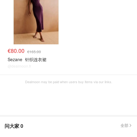
€80.00
€165.00
Sezane
针织连衣裙
@dealmoon.fr
Dealmoon may be paid when users buy items via our links.
问大家
0
全部