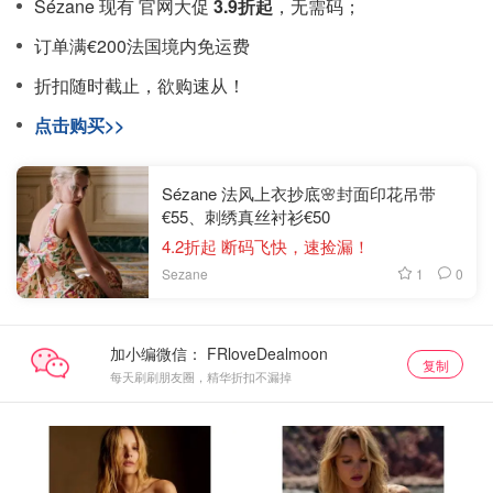
Sézane 现有 官网大促
3.9折起
，无需码；
订单满€200法国境内免运费
折扣随时截止，欲购速从！
点击购买>>
Sézane 法风上衣抄底🌸封面印花吊带
€55、刺绣真丝衬衫€50
4.2折起 断码飞快，速捡漏！
1
0
Sezane
加小编微信：
复制
每天刷刷朋友圈，精华折扣不漏掉