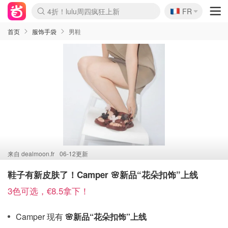
🇫🇷
4折！lulu周四疯狂上新
FR
Boticinal 夏促开抢！
还没结束！&OtherStories大促
Joybuy变相75折 随时失效
速领！Stanley独家85折
疑似霸哥！Camper额外叠85折
Zalando 奥莱闪促！每日更新
Moncler反季囤！5折起+叠9折
Coach Brooklyn仅€192
首页
服饰手袋
男鞋
来自
dealmoon.fr
06-12更新
鞋子有新皮肤了！Camper 🌸新品“花朵扣饰”上线
3色可选，€8.5拿下！
Camper 现有
🌸新品“花朵扣饰”上线