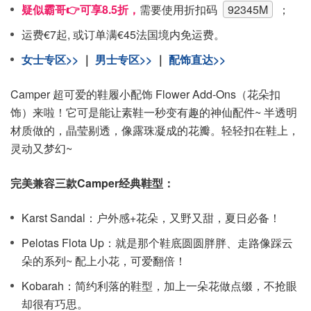
疑似霸哥👉可享8.5折，
需要使用折扣码
92345M
；
运费€7起, 或订单满€45法国境内免运费。
女士专区>>
｜
男士专区>>
｜
配饰直达>>
Camper 超可爱的鞋履小配饰 Flower Add-Ons（花朵扣
饰）来啦！它可是能让素鞋一秒变有趣的神仙配件~ 半透明
材质做的，晶莹剔透，像露珠凝成的花瓣。轻轻扣在鞋上，
灵动又梦幻~
完美兼容三款Camper经典鞋型：
Karst Sandal：户外感+花朵，又野又甜，夏日必备！
Pelotas Flota Up：就是那个鞋底圆圆胖胖、走路像踩云
朵的系列~ 配上小花，可爱翻倍！
Kobarah：简约利落的鞋型，加上一朵花做点缀，不抢眼
却很有巧思。