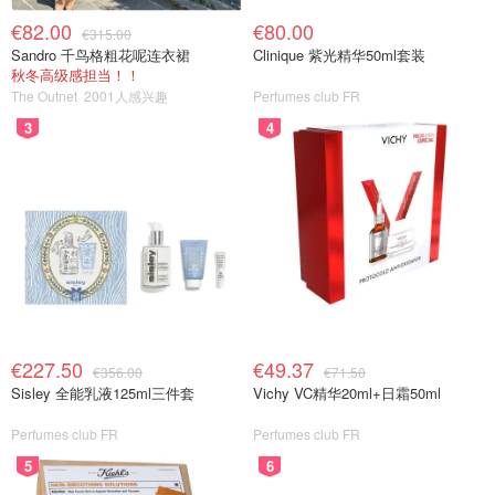
€82.00
€80.00
€315.00
Sandro 千鸟格粗花呢连衣裙
Clinique 紫光精华50ml套装
秋冬高级感担当！！
The Outnet
2001人感兴趣
Perfumes club FR
3
4
€227.50
€49.37
€356.00
€71.50
Sisley 全能乳液125ml三件套
Vichy VC精华20ml+日霜50ml
Perfumes club FR
Perfumes club FR
5
6