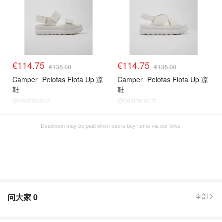
€114.75
€114.75
€135.00
€135.00
Camper
Pelotas Flota Up 凉
Camper
Pelotas Flota Up 凉
鞋
鞋
@dealmoon.fr
@dealmoon.fr
Dealmoon may be paid when users buy items via our links.
问大家
0
全部