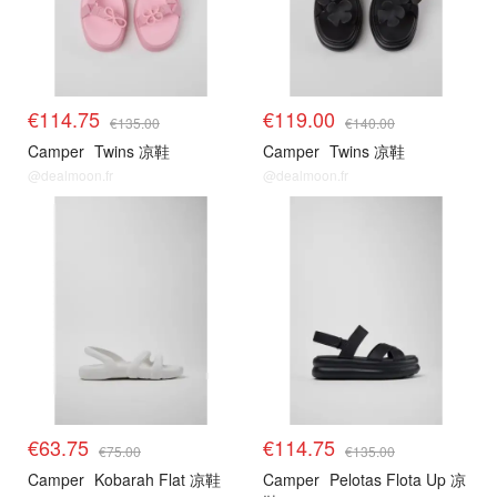
€114.75
€119.00
€135.00
€140.00
Camper
Twins 凉鞋
Camper
Twins 凉鞋
@dealmoon.fr
@dealmoon.fr
适配鞋款
适配鞋款
€63.75
€114.75
€75.00
€135.00
Camper
Kobarah Flat 凉鞋
Camper
Pelotas Flota Up 凉