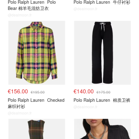
Polo Ralph Lauren
Polo
Polo Ralph Lauren
牛仔衬衫
Bear 棉羊毛混纺卫衣
@dealmoon.fr
@dealmoon.fr
€156.00
€140.00
€195.00
€175.00
Polo Ralph Lauren
Checked
Polo Ralph Lauren
棉质卫裤
麻织衬衫
@dealmoon.fr
@dealmoon.fr