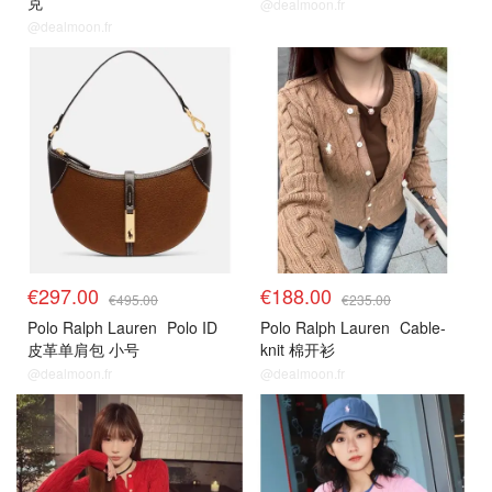
克
@dealmoon.fr
@dealmoon.fr
€297.00
€188.00
€495.00
€235.00
Polo Ralph Lauren
Polo ID
Polo Ralph Lauren
Cable-
皮革单肩包 小号
knit 棉开衫
@dealmoon.fr
@dealmoon.fr