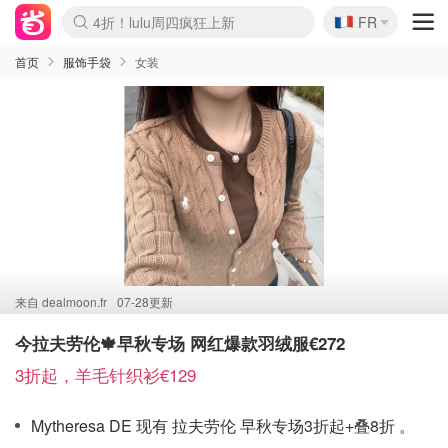
🇫🇷
4折！lulu周四疯狂上新
FR
Boticinal 夏促开抢！
还没结束！&OtherStories大促
Joybuy变相75折 随时失效
速领！Stanley独家85折
疑似霸哥！Camper额外叠85折
Zalando 奥莱闪促！每日更新
Moncler反季囤！5折起+叠9折
Coach Brooklyn仅€192
首页
服饰手袋
女装
来自
dealmoon.fr
07-28更新
今拉夫劳伦🍁早秋专场 网红爆款羽绒服€272
3折起，羊毛针织衫€129
Mytheresa DE 现有 拉夫劳伦 早秋专场3折起+叠8折 。