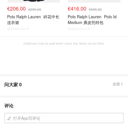
€206.00
€416.00
€295.00
€595.00
Polo Ralph Lauren
碎花中长
Polo Ralph Lauren
Polo Id
连衣裙
Medium 麂皮托特包
@dealmoon.fr
@dealmoon.fr
Dealmoon may be paid when users buy items via our links.
问大家
0
全部
评论
打开App写评论