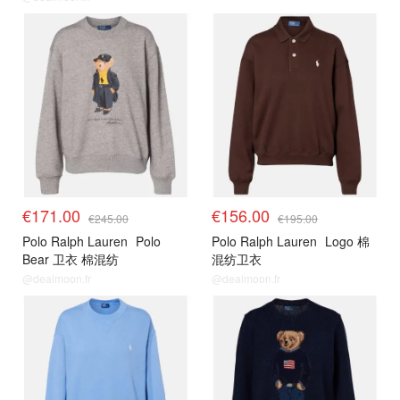
€171.00
€156.00
€245.00
€195.00
Polo Ralph Lauren
Polo
Polo Ralph Lauren
Logo 棉
Bear 卫衣 棉混纺
混纺卫衣
@dealmoon.fr
@dealmoon.fr