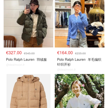
€327.00
€164.00
€545.00
€235.00
Polo Ralph Lauren
羽绒服
Polo Ralph Lauren
羊毛编织
针织开衫
@dealmoon.fr
@dealmoon.fr