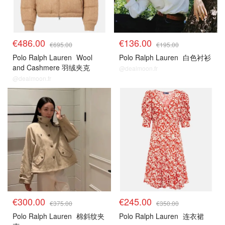
€486.00
€136.00
€695.00
€195.00
Polo Ralph Lauren
Wool
Polo Ralph Lauren
白色衬衫
and Cashmere 羽绒夹克
@dealmoon.fr
@dealmoon.fr
€300.00
€245.00
€375.00
€350.00
Polo Ralph Lauren
棉斜纹夹
Polo Ralph Lauren
连衣裙