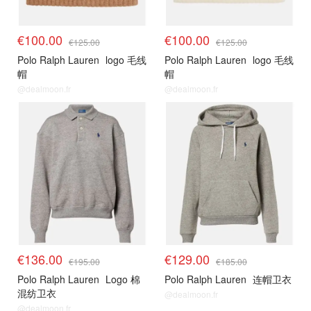
€100.00
€100.00
€125.00
€125.00
Polo Ralph Lauren
logo 毛线
Polo Ralph Lauren
logo 毛线
帽
帽
@dealmoon.fr
@dealmoon.fr
€136.00
€129.00
€195.00
€185.00
Polo Ralph Lauren
Logo 棉
Polo Ralph Lauren
连帽卫衣
混纺卫衣
@dealmoon.fr
@dealmoon.fr