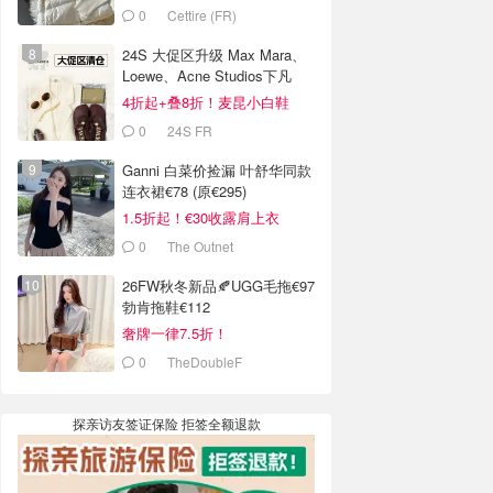
0
Cettire (FR)
24S 大促区升级 Max Mara、
Loewe、Acne Studios下凡
4折起+叠8折！麦昆小白鞋
€331
0
24S FR
Ganni 白菜价捡漏 叶舒华同款
连衣裙€78 (原€295)
1.5折起！€30收露肩上衣
0
The Outnet
26FW秋冬新品🍂UGG毛拖€97
勃肯拖鞋€112
奢牌一律7.5折！
0
TheDoubleF
探亲访友签证保险 拒签全额退款