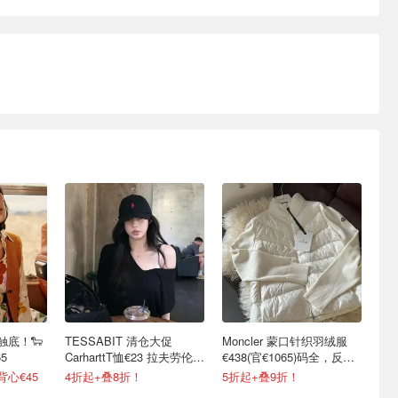
织触底！🐑
TESSABIT 清仓大促
Moncler 蒙口针织羽绒服
5
CarharttT恤€23 拉夫劳伦棒
€438(官€1065)码全，反季
球帽€38
囤！
背心€45
4折起+叠8折！
5折起+叠9折！