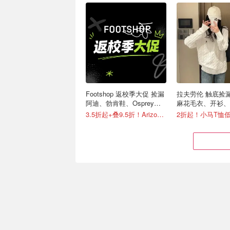
Footshop 返校季大促 捡漏
拉夫劳伦 触底捡漏
阿迪、勃肯鞋、Osprey、
麻花毛衣、开衫、
北极狐等
等有！
3.5折起+叠9.5折！Arizona低至€39
24S 大促区升级 Max
26FW秋冬新品🍂