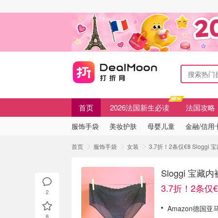
首页
2026法国新生必读
法国攻略
服饰手袋
美妆护肤
母婴儿童
金融/信用
首页
服饰手袋
女装
3.7折！2条仅€8 Slog
Sloggi 宝
3.7折！2条仅€
2
Amazon德国亚马
8