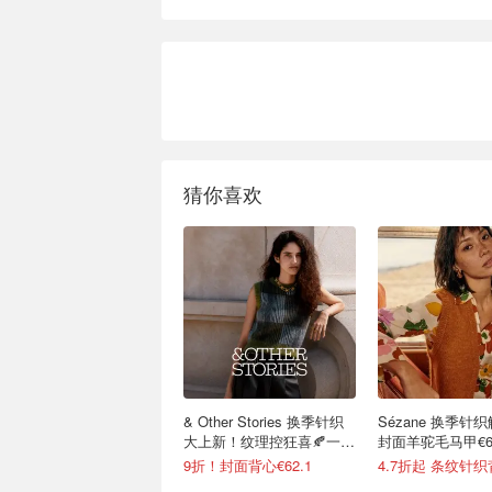
猜你喜欢
& Other Stories 换季针织
Sézane 换季针
大上新！纹理控狂喜🍂一件
封面羊驼毛马甲€6
入秋
9折！封面背心€62.1
4.7折起 条纹针织