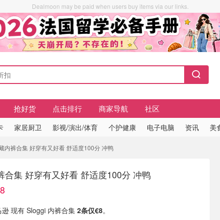
Dealmoon may be paid when users buy items via our links.
抢好货
点击排行
商家导航
社区
卡
家居厨卫
影视/演出/体育
个护健康
电子电脑
资讯
美
gi 宝藏内裤合集 好穿有又好看 舒适度100分 冲鸭
藏内裤合集 好穿有又好看 舒适度100分 冲鸭
8
逊 现有 Sloggi 内裤合集
2条仅€8
。