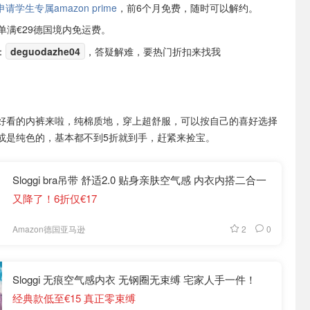
学生专属amazon prime
，前6个月免费，随时可以解约。
或订单满€29德国境内免运费。
：
deguodazhe04
，答疑解难，要热门折扣来找我
好看的内裤来啦，纯棉质地，穿上超舒服，可以按自己的喜好选择
或是纯色的，基本都不到5折就到手，赶紧来捡宝。
Sloggi bra吊带 舒适2.0 贴身亲肤空气感 内衣内搭二合一
又降了！6折仅€17
2
0
Amazon德国亚马逊
Sloggi 无痕空气感内衣 无钢圈无束缚 宅家人手一件！
经典款低至€15 真正零束缚