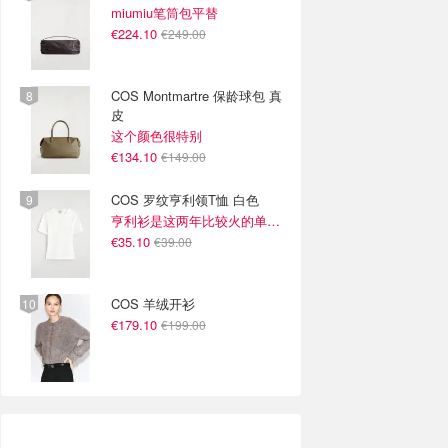
miumiu笔筒包平替
€224.10
€249.00
COS Montmartre 保龄球包 真
皮
这个颜色很特别
€134.10
€149.00
COS 罗纹亨利领T恤 白色
亨利衫是这两年比较火的单品~
€35.10
€39.00
COS 羊绒开衫
€179.10
€199.00