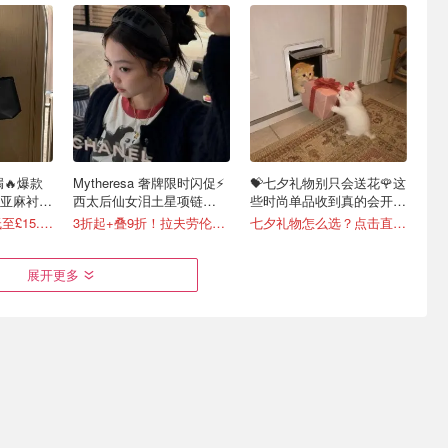
🔥爆款
Mytheresa 奢牌限时闪促⚡️
💝七夕礼物别只会送花🌹这
亚麻衬衫
西太后仙女泪土星项链
些时尚单品收到真的会开
€129！
心！
2折起！小马T恤低至£15.7/件
3折起+叠9折！拉夫劳伦T恤€64！
七夕礼物怎么选？点击直接抄作业
展开更多
UGG毛拖
Sandro 千金感穿搭🤍 羊毛
小香风自由 👗Maje 荷叶边