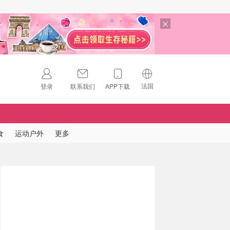
法国
登录
联系我们
APP下载
🇺🇸
美国
🇨🇳
中国
食
运动户外
更多
🇨🇦
加拿大
扫码下载 App
🇬🇧
英国
Download on the
App Store
🇩🇪
德国
Download the
Android App
🇫🇷
法国