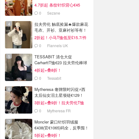
4.7折起 条纹针织背心€45
0
Sezane
拉夫劳伦 触底捡漏🔥爆款麻花
毛衣、开衫、亚麻衬衫等有！
2折起！小马T恤低至£15.7/件
0
Flannels UK
TESSABIT 清仓大促
CarharttT恤€23 拉夫劳伦棒球
帽€38
4折起+叠8折！
0
Tessabit
Mytheresa 奢牌限时闪促⚡️西
太后仙女泪土星项链€129！
3折起+叠9折！拉夫劳伦T恤
€64！
0
Mytheresa FR
Moncler 蒙口针织羽绒服
€438(官€1065)码全，反季囤！
5折起+叠9折！