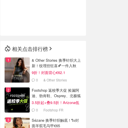
🇮🇹
意大利
🇦🇺
澳洲
🇳🇿
新西兰
相关点击排行榜
& Other Stories 换季针织大上
新！纹理控狂喜🍂一件入秋
9折！封面背心€62.1
0
& Other Stories
Footshop 返校季大促 捡漏阿
迪、勃肯鞋、Osprey、北极狐
等
3.5折起+叠9.5折！Arizona低
至€39
0
Footshop FR
Sézane 换季针织触底！🐑封
面羊驼毛马甲€65