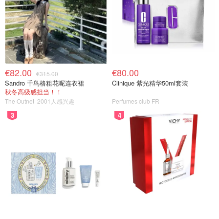
€82.00
€80.00
€315.00
Sandro 千鸟格粗花呢连衣裙
Clinique 紫光精华50ml套装
秋冬高级感担当！！
The Outnet
2001人感兴趣
Perfumes club FR
3
4