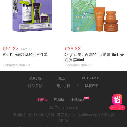
€51.22
€39.32
€62.00
Kiehl's A醇精华30ml三件套
Origins 苹果面霜50ml+眼霜15ml+去
角质霜30ml
Perfumes club FR
Perfumes club FR
联系我们
黑五
InRewards
隐私条款
用户协议
版权声明
触屏版
电脑版
下载App
2017©dealmoon.fr
打开 APP
页面信息由用户分享或品牌、商家提供，由Dealmoon核实后发布折
扣广告