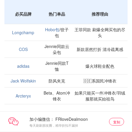
必买品牌
热门单品
推荐理由
Hobo包
/饺子
王菲同款 刷爆全网买包的尽
Longchamp
包
头
Jennie同款云
COS
新款居然打折 清冷疏离感
朵包
Jennie同款T
adidas
爆火球鞋全配色
恤
Jack Wolfskin
防风夹克
🇩🇪系国民冲锋衣
Beta、Atom冲
如果只能买一件冲锋衣/羽绒
Arcteryx
锋衣
服那就买始祖鸟
加小编微信：
复制
每天刷刷朋友圈，精华折扣不漏掉