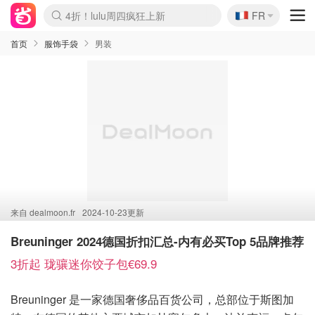
🇫🇷
4折！lulu周四疯狂上新
FR
Boticinal 夏促开抢！
还没结束！&OtherStories大促
Joybuy变相75折 随时失效
速领！Stanley独家85折
疑似霸哥！Camper额外叠85折
Zalando 奥莱闪促！每日更新
Moncler反季囤！5折起+叠9折
Coach Brooklyn仅€192
首页
服饰手袋
男装
来自
dealmoon.fr
2024-10-23更新
Breuninger 2024德国折扣汇总-内有必买Top 5品牌推荐
3折起 珑骧迷你饺子包€69.9
Breuninger 是一家德国奢侈品百货公司，总部位于斯图加