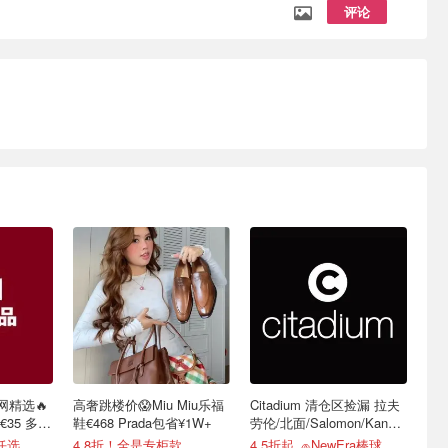
评论
网精选🔥
高奢跳楼价😱Miu Miu乐福
Citadium 清仓区捡漏 拉夫
35 多色
鞋€468 Prada包省¥1W+
劳伦/北面/Salomon/Kangol
等
任选
4.8折！全是专柜款
4.5折起 🧢NewEra棒球帽€18.2