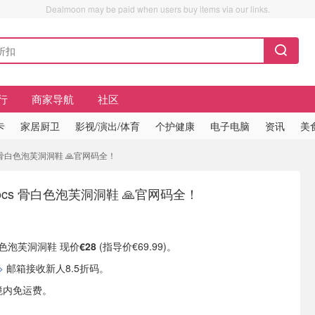
Dealmoon may be paid when users buy items via our links.
行
商家导航
社区
卡
家居厨卫
影视/演出/体育
个护健康
电子电脑
资讯
美
cs 骨白色泡芙洞洞鞋 🙏官网码全！
ocs 骨白色泡芙洞洞鞋 🙏官网码全！
骨白色泡芙洞洞鞋 现价
€28
(指导价€69.99)。
>
邮箱接收新人8.5折码。
境内免运费。