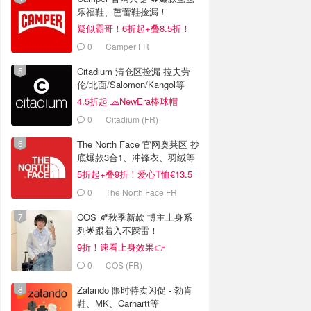
乐福鞋、芭蕾鞋捡漏！
疑似霸哥！6折起+叠8.5折！
0
Camper FR
Citadium 清仓区捡漏 拉夫劳
伦/北面/Salomon/Kangol等
4.5折起 🧢NewEra棒球帽
€18.2
0
Citadium (FR)
The North Face 官网奥莱区 抄
底爆款3合1、冲锋衣、羽绒等
5折起+叠9折！爱心T恤€13.5
0
The North Face FR
COS 🍂秋季新款 博主上身系
列🌟跟着入不踩雷！
9折！速看上身效果👉
0
COS (FR)
Zalando 限时特卖闪促 - 勃肯
鞋、MK、Carhartt等