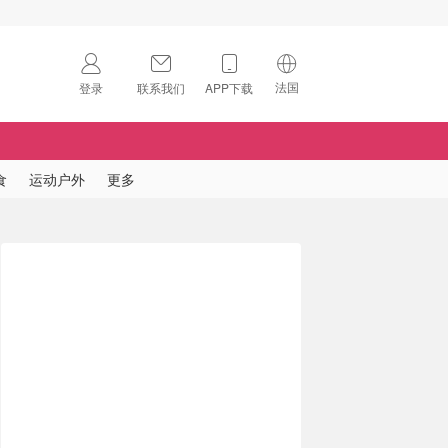
法国
登录
联系我们
APP下载
🇺🇸
美国
🇨🇳
中国
食
运动户外
更多
🇨🇦
加拿大
扫码下载 App
🇬🇧
英国
Download on the
App Store
🇩🇪
德国
Download the
Android App
🇫🇷
法国
🇮🇹
意大利
🇦🇺
澳洲