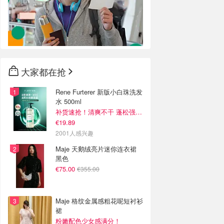
大家都在抢
Rene Furterer 新版小白珠洗发
水 500ml
补货速抢！清爽不干 蓬松强韧秀发
€19.89
2001人感兴趣
Maje 天鹅绒亮片迷你连衣裙
黑色
€75.00
€355.00
Maje 格纹金属感粗花呢短衬衫
裙
粉嫩配色少女感满分！