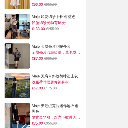
€96.00
€355.00
Maje 印花绉纱中长裙 蓝色
轻盈绉纱灵动有层次~
€133.00
€255.00
Maje 金属亮片花呢外套
金属亮片点缀吸睛，花呢质感高级又显贵
€87.00
€335.00
Maje 无肩带斜纹荷叶边上衣
收腰荷叶摆超修饰身材
€47.00
€175.00
Maje 天鹅绒亮片迷你连衣裙
黑色
复古又华丽，灯光下微微闪光~
€75.00
€355.00