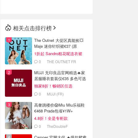
🇳🇿
新西兰
相关点击排行榜
The Outnet 大促区真能捡💥
Maje 迷你针织裙€37 (原
€175）
1折起 Sandro粗花呢连衣裙
€82
0
THE OUTNET FR
MUJI 无印良品官网精选🔥家
居服睡衣套装仅€35 多色可选
独家8折！畅销区任选
0
MUJI (FR)
高奢跳楼价😱Miu Miu乐福鞋
€468 Prada包省¥1W+
4.8折！全是专柜款
0
TheDoubleF
Camper 官网大促 🔥爆款鸳鸯