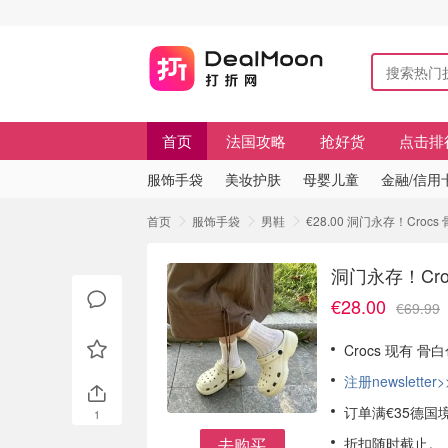
首页
法国攻略
抢好货
点击排
服饰手袋
美妆护肤
母婴儿童
金融/信用
首页
服饰手袋
男鞋
€28.00 洞门永存！Cro
洞门永存！Cr
€28.00
€69.99
Crocs 现有 
注册newsletter>
订单满€35德国
1
去购买
折扣随时截止。