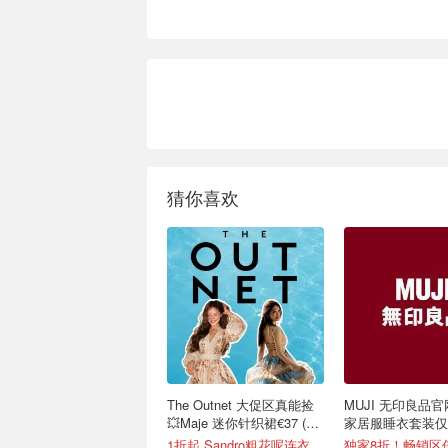
猜你喜欢
The Outnet 大促区真能捡
MUJI 无印良品官
💥Maje 迷你针织裙€37 (原
家居服睡衣套装仅€
€175）
可选
1折起 Sandro粗花呢连衣裙€82
独家8折！畅销区