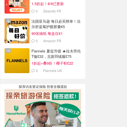
1.5折起！8/6已更新
0
Zalando FR
法国亚马逊 每日必买榜单！法
尔舒蓝莓护眼胶囊€5
90张抽纸 每盒仅€1
0
Amazon FR
Flannels 夏促升级 🔥拉夫劳伦
T恤£32，北面羽绒服£75
1折起+叠9折！椰子鞋£22
0
Flannels UK
探亲访友签证保险 拒签全额退款