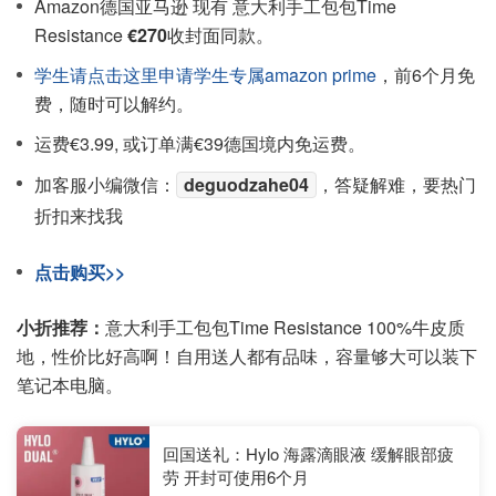
Amazon德国亚马逊 现有 意大利手工包包Time
Resistance
€270
收封面同款。
学生请点击这里申请学生专属amazon prime
，前6个月免
费，随时可以解约。
运费€3.99, 或订单满€39德国境内免运费。
加客服小编微信：
deguodzahe04
，答疑解难，要热门
折扣来找我
点击购买>>
小折推荐：
意大利手工包包Time Resistance 100%牛皮质
地，性价比好高啊！自用送人都有品味，容量够大可以装下
笔记本电脑。
回国送礼：Hylo 海露滴眼液 缓解眼部疲
劳 开封可使用6个月