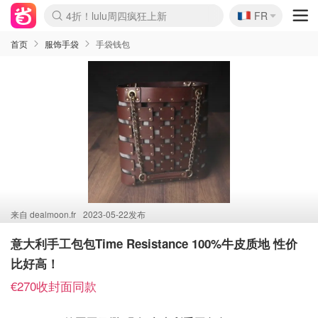
🇫🇷
4折！lulu周四疯狂上新
FR
Boticinal 夏促开抢！
还没结束！&OtherStories大促
Joybuy变相75折 随时失效
速领！Stanley独家85折
疑似霸哥！Camper额外叠85折
Zalando 奥莱闪促！每日更新
Moncler反季囤！5折起+叠9折
Coach Brooklyn仅€192
首页
服饰手袋
手袋钱包
来自
dealmoon.fr
2023-05-22发布
意大利手工包包Time Resistance 100%牛皮质地 性价
比好高！
€270收封面同款