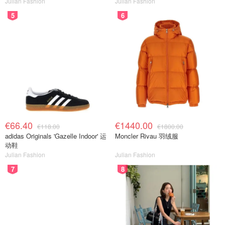
Julian Fashion
Julian Fashion
5
6
€66.40
€1440.00
€118.00
€1800.00
adidas Originals 'Gazelle Indoor' 运
Moncler Rivau 羽绒服
动鞋
Julian Fashion
Julian Fashion
7
8