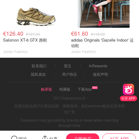
€126.40
€61.60
€197.00
€118.00
Salomon XT-6 GTX 跑鞋
adidas Originals 'Gazelle Indoor' 运
动鞋
Julian Fashion
Julian Fashion
联系我们
黑五
InRewards
隐私条款
用户协议
版权声明
触屏版
电脑版
下载App
2017©dealmoon.fr
打开 APP
页面信息由用户分享或品牌、商家提供，由Dealmoon核实后发布折
扣广告
Dealmoon may get paid by brands or deals when user buy
through links
立即购买
评论
分享
打开 APP