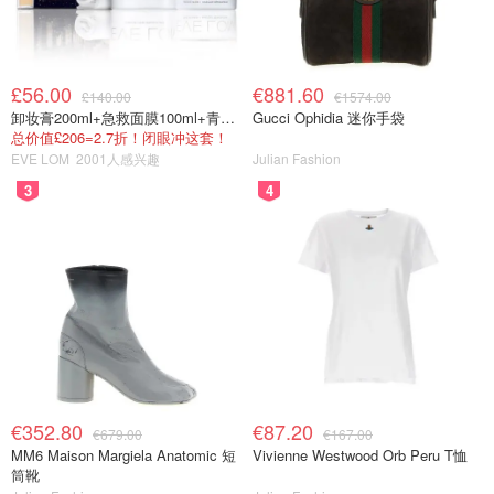
£56.00
€881.60
£140.00
€1574.00
卸妆膏200ml+急救面膜100ml+青春面霜15ml
Gucci Ophidia 迷你手袋
总价值£206=2.7折！闭眼冲这套！
EVE LOM
2001人感兴趣
Julian Fashion
3
4
€352.80
€87.20
€679.00
€167.00
MM6 Maison Margiela Anatomic 短
Vivienne Westwood Orb Peru T恤
筒靴