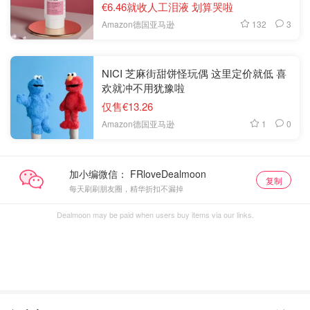
€6.46就收人工泪液 划算哭啦
132
3
Amazon德国亚马逊
NICI 芝麻街甜饼怪玩偶 这里定价就低 喜
欢就冲不用犹豫啦
仅售€13.26
1
0
Amazon德国亚马逊
加小编微信：
复制
每天刷刷朋友圈，精华折扣不漏掉
Dealmoon may be paid when users buy items via our links.