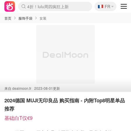
🇫🇷
4折！lulu周四疯狂上新
FR
Boticinal 夏促开抢！
还没结束！&OtherStories大促
Joybuy变相75折 随时失效
速领！Stanley独家85折
疑似霸哥！Camper额外叠85折
Zalando 奥莱闪促！每日更新
Moncler反季囤！5折起+叠9折
Coach Brooklyn仅€192
首页
服饰手袋
女装
来自
dealmoon.fr
2023-08-01更新
2024德国 MUJI无印良品 购买指南 - 内附Top8明星单品
推荐
基础白T仅€9