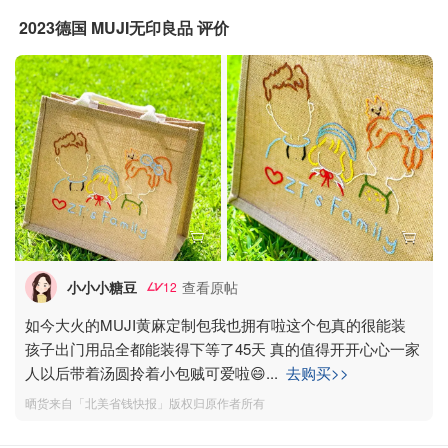
2023德国 MUJI无印良品 评价
小小小糖豆
查看原帖
12
如今大火的MUJI黄麻定制包我也拥有啦这个包真的很能装
孩子出门用品全都能装得下等了45天 真的值得开开心心一家
人以后带着汤圆拎着小包贼可爱啦😄
...
去购买>>
晒货来自「北美省钱快报」版权归原作者所有