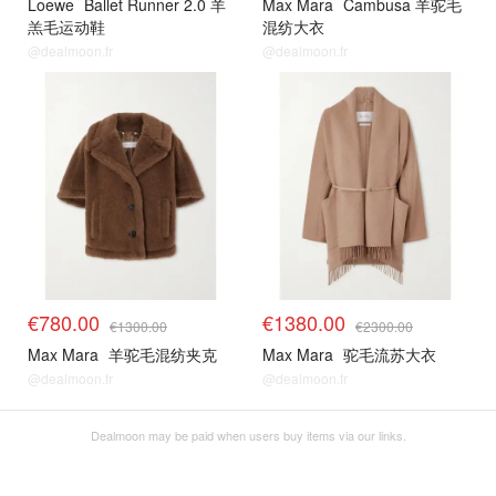
Loewe
Ballet Runner 2.0 羊
Max Mara
Cambusa 羊驼毛
羔毛运动鞋
混纺大衣
@dealmoon.fr
@dealmoon.fr
€780.00
€1380.00
€1300.00
€2300.00
Max Mara
羊驼毛混纺夹克
Max Mara
驼毛流苏大衣
@dealmoon.fr
@dealmoon.fr
Dealmoon may be paid when users buy items via our links.