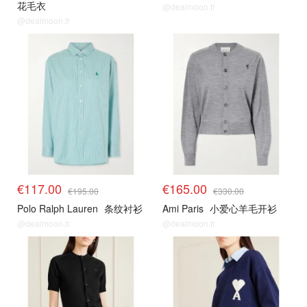
花毛衣
@dealmoon.fr
@dealmoon.fr
€117.00
€165.00
€195.00
€330.00
Polo Ralph Lauren
条纹衬衫
Ami Paris
小爱心羊毛开衫
@dealmoon.fr
@dealmoon.fr