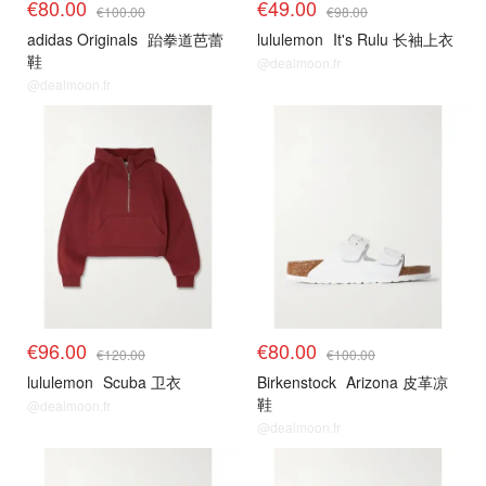
€80.00
€49.00
€100.00
€98.00
adidas Originals
跆拳道芭蕾
lululemon
It's Rulu 长袖上衣
鞋
@dealmoon.fr
@dealmoon.fr
€96.00
€80.00
€120.00
€100.00
lululemon
Scuba 卫衣
Birkenstock
Arizona 皮革凉
鞋
@dealmoon.fr
@dealmoon.fr