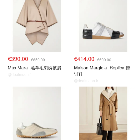
€390.00
€414.00
€650.00
€690.00
Max Mara
羔羊毛刺绣披肩
Maison Margiela
Replica 德
训鞋
@dealmoon.fr
@dealmoon.fr