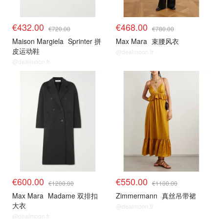
€432.00
€468.00
€720.00
€780.00
Maison Margiela
Sprinter 拼
Max Mara
束腰风衣
皮运动鞋
@dealmoon.fr
@dealmoon.fr
€600.00
€550.00
€1200.00
€1100.00
Max Mara
Madame 双排扣
Zimmermann
真丝吊带裙
大衣
@dealmoon.fr
@dealmoon.fr