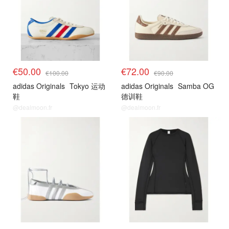
€50.00
€72.00
€100.00
€90.00
adidas Originals
Tokyo 运动
adidas Originals
Samba OG
鞋
德训鞋
@dealmoon.fr
@dealmoon.fr