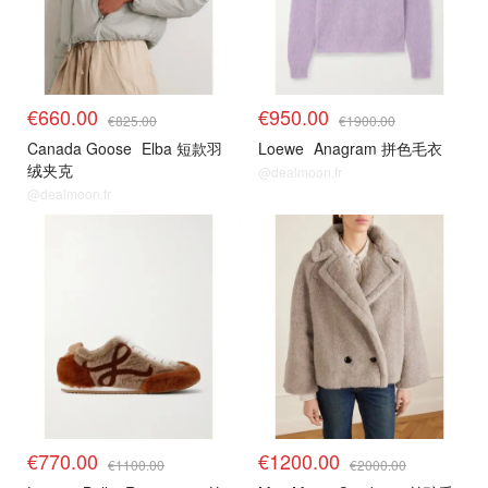
€660.00
€950.00
€825.00
€1900.00
Canada Goose
Elba 短款羽
Loewe
Anagram 拼色毛衣
绒夹克
@dealmoon.fr
@dealmoon.fr
€770.00
€1200.00
€1100.00
€2000.00