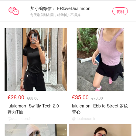
加小编微信：
复制
每天刷刷朋友圈，精华折扣不漏掉
€28.00
€35.00
€68.00
€70.00
lululemon
Swiftly Tech 2.0
lululemon
Ebb to Street 罗纹
弹力T恤
背心
@dealmoon.fr
@dealmoon.fr