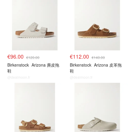
€96.00
€112.00
€120.00
€140.00
Birkenstock
Arizona 麂皮拖
Birkenstock
Arizona 皮革拖
鞋
鞋
@dealmoon.fr
@dealmoon.fr