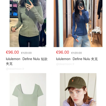
€96.00
€96.00
€120.00
€120.00
lululemon
Define Nulu 短款
lululemon
Define Nulu 夹克
夹克
@dealmoon.fr
@dealmoon.fr