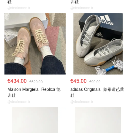
鞋
训鞋
@dealmoon.fr
@dealmoon.fr
€434.00
€45.00
€620.00
€90.00
Maison Margiela
Replica 德
adidas Originals
跆拳道芭蕾
训鞋
鞋
@dealmoon.fr
@dealmoon.fr