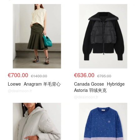
€700.00
€636.00
€1400.00
€795.00
Loewe
Anagram 羊毛背心
Canada Goose
Hybridge
Astoria 羽绒夹克
@dealmoon.fr
@dealmoon.fr