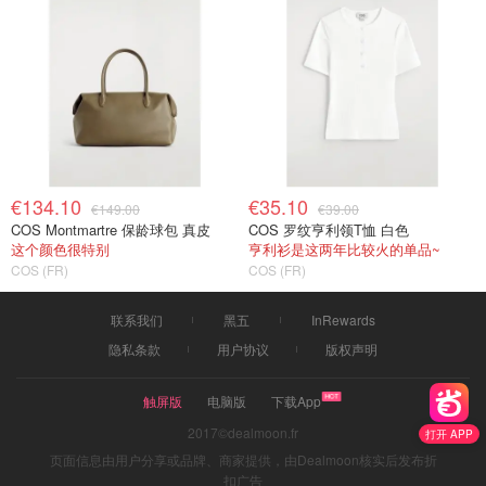
€134.10
€35.10
€149.00
€39.00
COS Montmartre 保龄球包 真皮
COS 罗纹亨利领T恤 白色
这个颜色很特别
亨利衫是这两年比较火的单品~
COS (FR)
COS (FR)
联系我们
黑五
InRewards
隐私条款
用户协议
版权声明
触屏版
电脑版
下载App
2017©dealmoon.fr
打开 APP
页面信息由用户分享或品牌、商家提供，由Dealmoon核实后发布折
扣广告