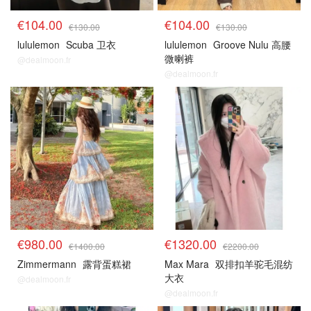
€104.00
€104.00
€130.00
€130.00
lululemon
Scuba 卫衣
lululemon
Groove Nulu 高腰
微喇裤
@dealmoon.fr
@dealmoon.fr
€980.00
€1320.00
€1400.00
€2200.00
Zimmermann
露背蛋糕裙
Max Mara
双排扣羊驼毛混纺
大衣
@dealmoon.fr
@dealmoon.fr