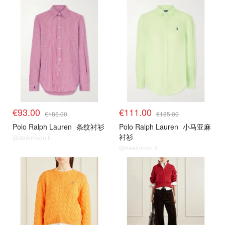
€93.00
€111.00
€185.00
€185.00
Polo Ralph Lauren
条纹衬衫
Polo Ralph Lauren
小马亚麻
衬衫
@dealmoon.fr
@dealmoon.fr