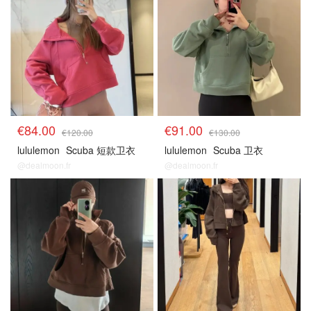
€84.00
€91.00
€120.00
€130.00
lululemon
Scuba 短款卫衣
lululemon
Scuba 卫衣
@dealmoon.fr
@dealmoon.fr