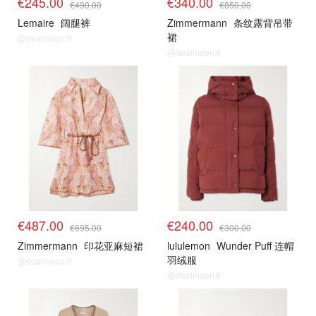
€245.00
€340.00
€490.00
€850.00
Lemaire
阔腿裤
Zimmermann
条纹露背吊带
裙
@dealmoon.fr
@dealmoon.fr
€487.00
€240.00
€695.00
€300.00
Zimmermann
印花亚麻短裙
lululemon
Wunder Puff 连帽
羽绒服
@dealmoon.fr
@dealmoon.fr