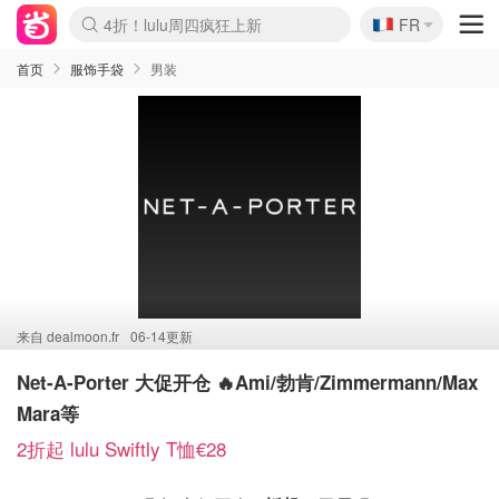
🇫🇷
4折！lulu周四疯狂上新
FR
Boticinal 夏促开抢！
还没结束！&OtherStories大促
Joybuy变相75折 随时失效
速领！Stanley独家85折
疑似霸哥！Camper额外叠85折
Zalando 奥莱闪促！每日更新
Moncler反季囤！5折起+叠9折
Coach Brooklyn仅€192
首页
服饰手袋
男装
来自
dealmoon.fr
06-14更新
Net-A-Porter 大促开仓 🔥Ami/勃肯/Zimmermann/Max
Mara等
2折起 lulu Swiftly T恤€28