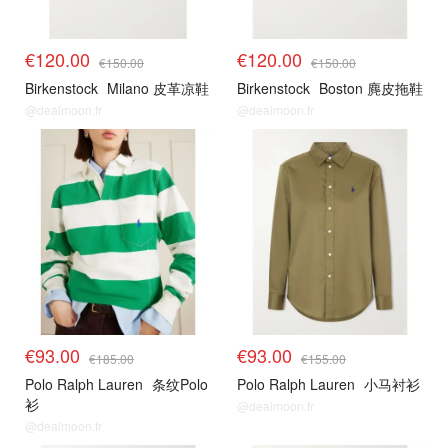
€120.00
€120.00
€150.00
€150.00
Birkenstock
Milano 皮革凉鞋
Birkenstock
Boston 麂皮拖鞋
@dealmoon.fr
@dealmoon.fr
€93.00
€93.00
€185.00
€155.00
Polo Ralph Lauren
条纹Polo
Polo Ralph Lauren
小马衬衫
衫
@dealmoon.fr
@dealmoon.fr