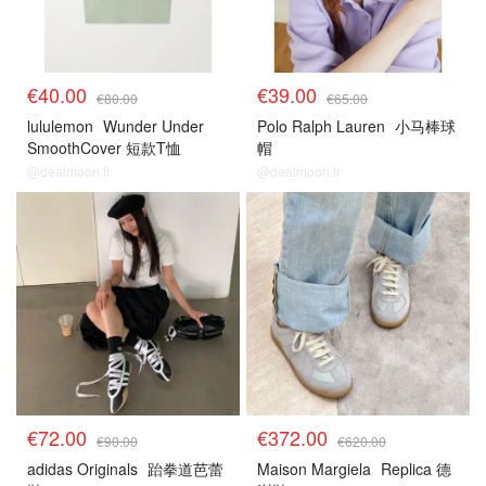
€40.00
€39.00
€80.00
€65.00
lululemon
Wunder Under
Polo Ralph Lauren
小马棒球
SmoothCover 短款T恤
帽
@dealmoon.fr
@dealmoon.fr
€72.00
€372.00
€90.00
€620.00
adidas Originals
跆拳道芭蕾
Maison Margiela
Replica 德