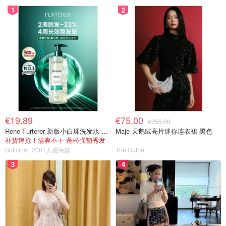
1
2
€19.89
€75.00
€355.00
Rene Furterer 新版小白珠洗发水 500ml
Maje 天鹅绒亮片迷你连衣裙 黑色
补货速抢！清爽不干 蓬松强韧秀发
Boticinal
2001人感兴趣
The Outnet
3
4