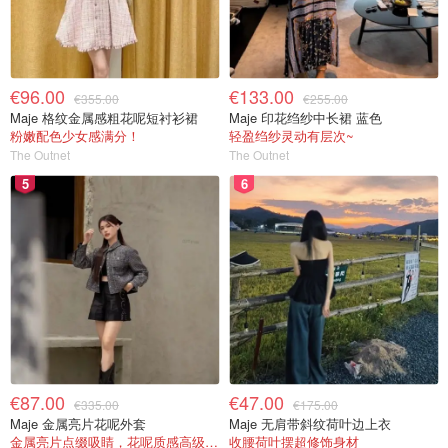
€96.00
€133.00
€355.00
€255.00
Maje 格纹金属感粗花呢短衬衫裙
Maje 印花绉纱中长裙 蓝色
粉嫩配色少女感满分！
轻盈绉纱灵动有层次~
The Outnet
The Outnet
5
6
€87.00
€47.00
€335.00
€175.00
Maje 金属亮片花呢外套
Maje 无肩带斜纹荷叶边上衣
金属亮片点缀吸睛，花呢质感高级又显贵
收腰荷叶摆超修饰身材