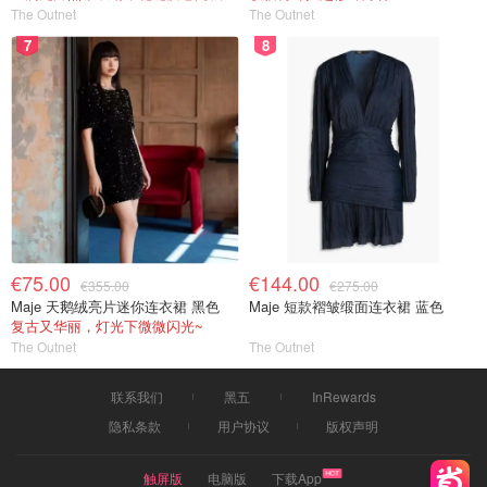
The Outnet
The Outnet
7
8
€75.00
€144.00
€355.00
€275.00
Maje 天鹅绒亮片迷你连衣裙 黑色
Maje 短款褶皱缎面连衣裙 蓝色
复古又华丽，灯光下微微闪光~
The Outnet
The Outnet
联系我们
黑五
InRewards
隐私条款
用户协议
版权声明
触屏版
电脑版
下载App