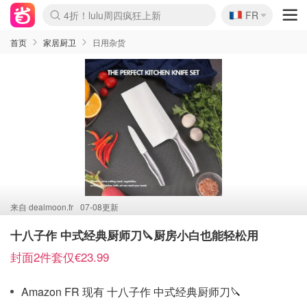
🇫🇷
4折！lulu周四疯狂上新
FR
Boticinal 夏促开抢！
还没结束！&OtherStories大促
Joybuy变相75折 随时失效
速领！Stanley独家85折
疑似霸哥！Camper额外叠85折
Zalando 奥莱闪促！每日更新
Moncler反季囤！5折起+叠9折
Coach Brooklyn仅€192
首页
家居厨卫
日用杂货
来自
dealmoon.fr
07-08更新
十八子作 中式经典厨师刀🔪厨房小白也能轻松用
封面2件套仅€23.99
Amazon FR 现有 十八子作 中式经典厨师刀🔪