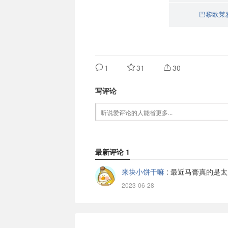
巴黎欧莱雅
1
31
30
写评论
最新评论
1
来块小饼干嘛
:
最近马膏真的是太
2023-06-28