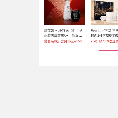
赫莲娜 七夕狂送12件！含
Eve Lom官网 
正装黑绷带50px、新版白
封面2件套£56(原£2
绷带
叠套装8折 尝鲜小套€150
2.7折起 £10收迷
雅诗兰黛 疯价💥小棕瓶
度假也能携带的护
50ml仅€71/瓶(官€146)
Currenbody美
直接5折！€66收胶原乳霜
Currentbody全场