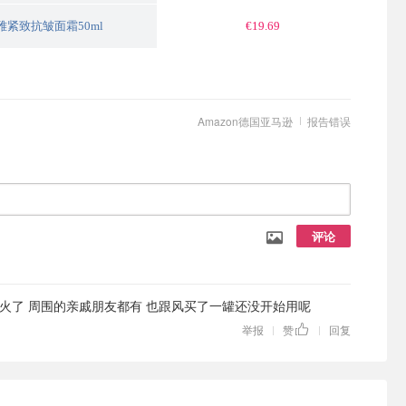
紧致抗皱面霜50ml
€19.69
Amazon德国亚马逊
报告错误
评论
火了 周围的亲戚朋友都有 也跟风买了一罐还没开始用呢
举报
赞
回复
|
|