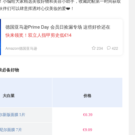
！小编给大家精选美妆好物和美容小助手，收藏此帖第一时间获取
伙伴们可以肆意挥洒对心仪美妆的爱❤️！
德国亚马逊Prime Day 会员日捡漏专场 这些好价还在
快来领奖！双立人指甲剪史低€14
234
422
Amazon德国亚马逊
护肤必备好物
大白菜
价格
尔新版面膜 5片
€6.39
尼尔面膜 7片
€9.09