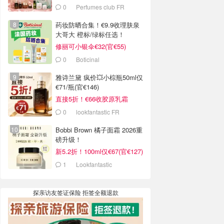
0
Perfumes club FR
药妆防晒合集！€9.9收理肤泉
大哥大 橙标/绿标任选！
修丽可小银伞€32(官€55)
0
Boticinal
雅诗兰黛 疯价💥小棕瓶50ml仅
€71/瓶(官€146)
直接5折！€66收胶原乳霜
0
lookfantastic FR
Bobbi Brown 橘子面霜 2026重
磅升级！
新5.2折！100ml仅€67(官€127)
1
Lookfantastic
探亲访友签证保险 拒签全额退款