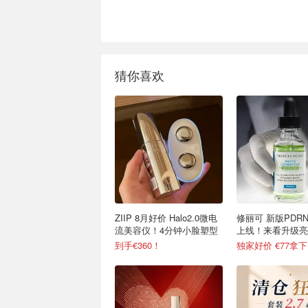
猜你喜欢
ZIIP 8月好价 Halo2.0微电
修丽可 新版PDR
流美容仪！4分钟小脸塑型
上线！来看升级亮
到手€360！
独家好价 €77拿