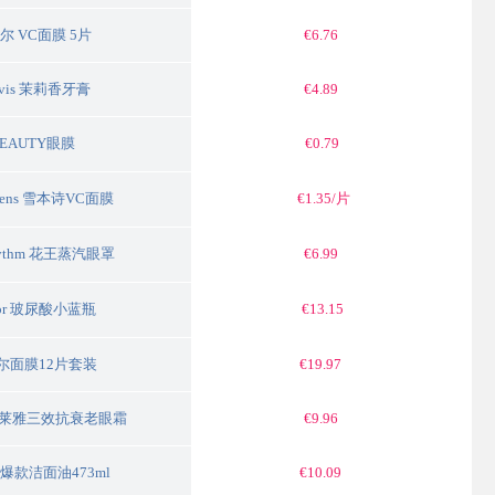
尔 VC面膜 5片
€6.76
rvis 茉莉香牙膏
€4.89
EAUTY眼膜
€0.79
bens 雪本诗VC面膜
€1.35/片
hythm 花王蒸汽眼罩
€6.99
or 玻尿酸小蓝瓶
€13.15
尔面膜12片套装
€19.97
l 欧莱雅三效抗衰老眼霜
€9.96
e 爆款洁面油473ml
€10.09