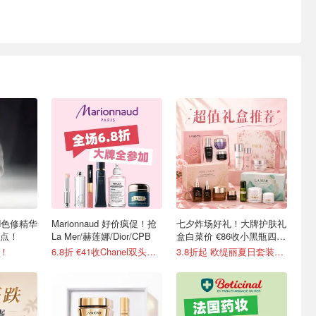
N色修精华
Marionnaud 好价疯促！抢
七夕炸场好礼！大牌护肤礼
点！
La Mer/赫莲娜/Dior/CPB
盒白菜价 €86收小黑瓶四件
套
下！
6.8折 €41收Chanel双头唇釉
3.8折起 欧缇丽夏日套装€13