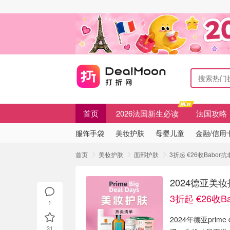
首页
2026法国新生必读
法国攻略
服饰手袋
美妆护肤
母婴儿童
金融/信用
首页
美妆护肤
面部护肤
3折起 €26收Babo
2024德亚美
3折起 €26收B
1
2024年德亚prim
31