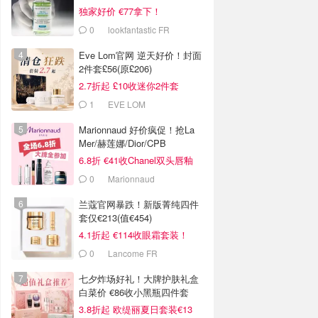
独家好价 €77拿下！
0
lookfantastic FR
Eve Lom官网 逆天好价！封面
2件套£56(原£206)
2.7折起 £10收迷你2件套
1
EVE LOM
Marionnaud 好价疯促！抢La
Mer/赫莲娜/Dior/CPB
6.8折 €41收Chanel双头唇釉
0
Marionnaud
兰蔻官网暴跌！新版菁纯四件
套仅€213(值€454)
4.1折起 €114收眼霜套装！
0
Lancome FR
七夕炸场好礼！大牌护肤礼盒
白菜价 €86收小黑瓶四件套
3.8折起 欧缇丽夏日套装€13