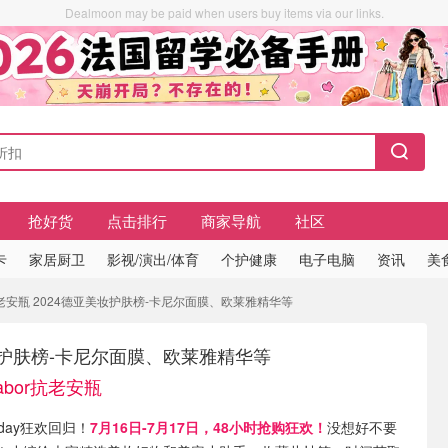
Dealmoon may be paid when users buy items via our links.
抢好货
点击排行
商家导航
社区
卡
家居厨卫
影视/演出/体育
个护健康
电子电脑
资讯
美
r抗老安瓶 2024德亚美妆护肤榜-卡尼尔面膜、欧莱雅精华等
妆护肤榜-卡尼尔面膜、欧莱雅精华等
abor抗老安瓶
e day狂欢回归！
7月16日-7月17日，48小时抢购狂欢！
没想好不要