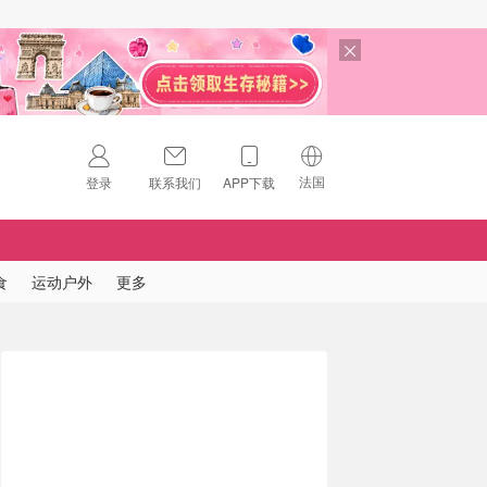
法国
登录
联系我们
APP下载
🇺🇸
美国
🇨🇳
中国
食
运动户外
更多
🇨🇦
加拿大
扫码下载 App
🇬🇧
英国
Download on the
App Store
🇩🇪
德国
Download the
Android App
🇫🇷
法国