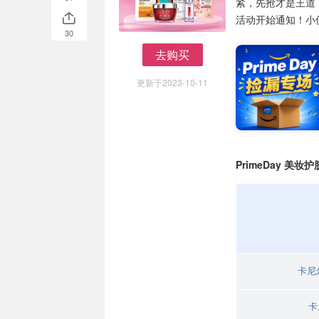
紧，先抢才是王道
活动开始通知！小
30
去购买
去购买
更新于2023-10-11
PrimeDay 美妆
卡尼
卡