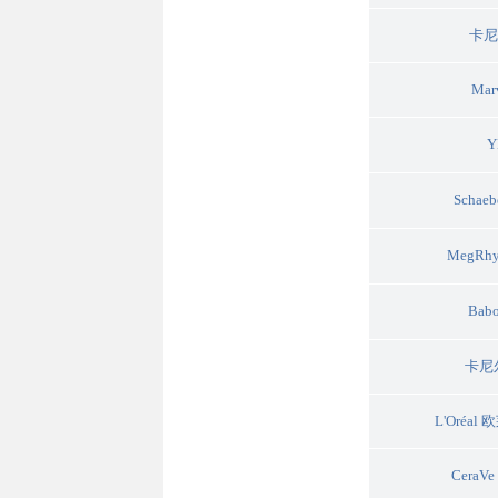
卡尼
Ma
Y
Schae
MegR
Bab
卡尼
L'Oréa
CeraV