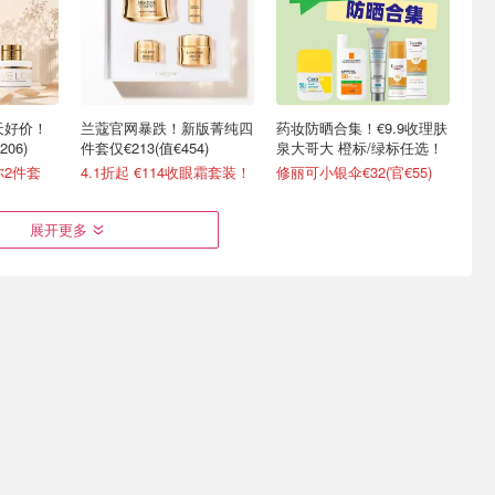
逆天好价！
兰蔻官网暴跌！新版菁纯四
药妆防晒合集！€9.9收理肤
06)
件套仅€213(值€454)
泉大哥大 橙标/绿标任选！
你2件套
4.1折起 €114收眼霜套装！
修丽可小银伞€32(官€55)
展开更多
肤搭子！
法国亚马逊 每日必买榜
The Ordinary 网红磨砂水
容仪全线降
单！法尔舒蓝莓护眼胶囊€5
杯！可以直接买了！
8.1折起
always卫生巾€0.25/片
国内买不到！仅需€16