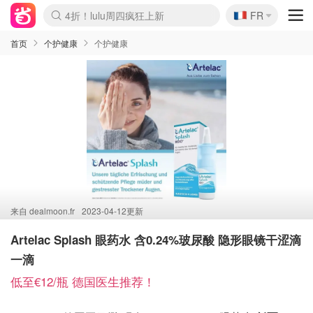
🇫🇷
4折！lulu周四疯狂上新
FR
Boticinal 夏促开抢！
还没结束！&OtherStories大促
Joybuy变相75折 随时失效
速领！Stanley独家85折
疑似霸哥！Camper额外叠85折
Zalando 奥莱闪促！每日更新
Moncler反季囤！5折起+叠9折
Coach Brooklyn仅€192
首页
个护健康
个护健康
来自
dealmoon.fr
2023-04-12更新
Artelac Splash 眼药水 含0.24%玻尿酸 隐形眼镜干涩滴
一滴
低至€12/瓶 德国医生推荐！