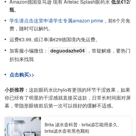
Amazon德国亚马逊 现有 Artelac Splash眼药水
低至€12/
瓶
。
学生请点击这里申请学生专属amazon prime
，前6个月免
费，随时可以解约。
运费€3.99, 或订单满€29德国境内免运费。
加客服小编微信：
deguodazhe04
，答疑解难，要热门
折扣来找我
点击购买>>
小折推荐：
这款眼药水比hylo有更强的环节干涩效果，如果
你已经有了明显的干涩感就直接买这款，日常长时间面对屏
幕，带隐形眼镜前后第一次可以很好的缓解不适感。
Brita 滤水壶科普 - brita滤芯能用多久、
brita滤水壶有黑色颗粒