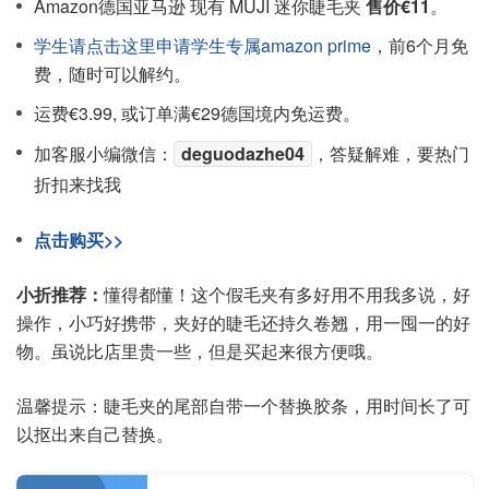
Amazon德国亚马逊 现有 MUJI 迷你睫毛夹
售价€11
。
学生请点击这里申请学生专属amazon prime
，前6个月免
费，随时可以解约。
运费€3.99, 或订单满€29德国境内免运费。
加客服小编微信：
deguodazhe04
，答疑解难，要热门
折扣来找我
点击购买>>
小折推荐：
懂得都懂！这个假毛夹有多好用不用我多说，好
操作，小巧好携带，夹好的睫毛还持久卷翘，用一囤一的好
物。虽说比店里贵一些，但是买起来很方便哦。
温馨提示：睫毛夹的尾部自带一个替换胶条，用时间长了可
以抠出来自己替换。