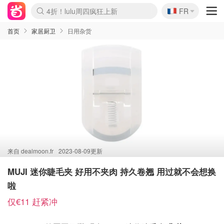
🇫🇷
4折！lulu周四疯狂上新
FR
Boticinal 夏促开抢！
还没结束！&OtherStories大促
Joybuy变相75折 随时失效
速领！Stanley独家85折
疑似霸哥！Camper额外叠85折
Zalando 奥莱闪促！每日更新
Moncler反季囤！5折起+叠9折
Coach Brooklyn仅€192
首页
家居厨卫
日用杂货
来自
dealmoon.fr
2023-08-09更新
MUJI 迷你睫毛夹 好用不夹肉 持久卷翘 用过就不会想换
啦
仅€11 赶紧冲