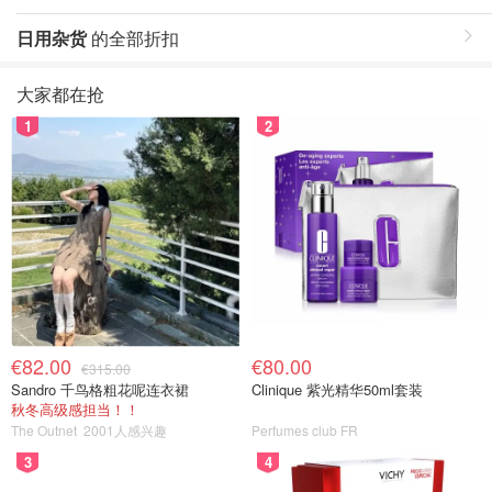
日用杂货
的全部折扣
大家都在抢
1
2
€82.00
€80.00
€315.00
Sandro 千鸟格粗花呢连衣裙
Clinique 紫光精华50ml套装
秋冬高级感担当！！
The Outnet
2001人感兴趣
Perfumes club FR
3
4