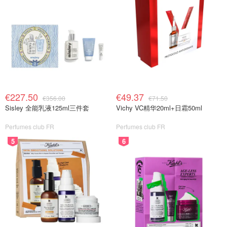
€227.50
€49.37
€356.00
€71.50
Sisley 全能乳液125ml三件套
Vichy VC精华20ml+日霜50ml
Perfumes club FR
Perfumes club FR
5
6