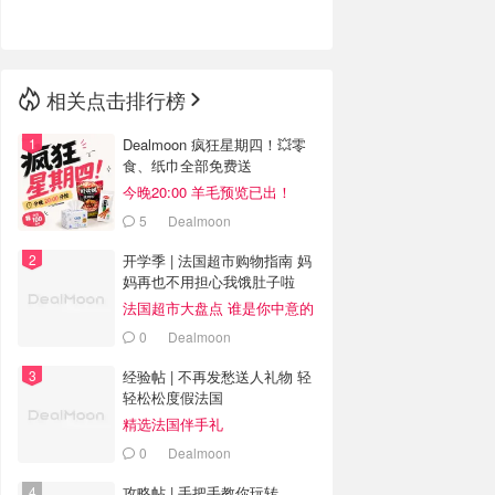
🇳🇿
新西兰
相关点击排行榜
Dealmoon 疯狂星期四！💥零
食、纸巾全部免费送
今晚20:00 羊毛预览已出！
5
Dealmoon
开学季 | 法国超市购物指南 妈
妈再也不用担心我饿肚子啦
法国超市大盘点 谁是你中意的
款
0
Dealmoon
经验帖 | 不再发愁送人礼物 轻
轻松松度假法国
精选法国伴手礼
0
Dealmoon
攻略帖 | 手把手教你玩转