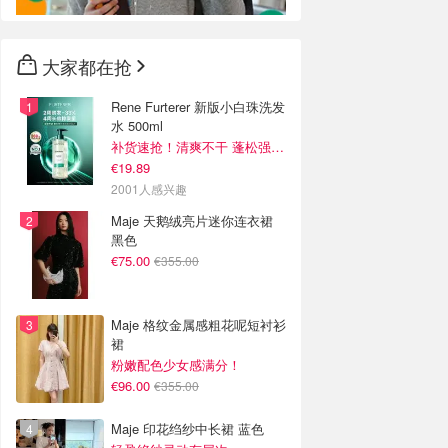
大家都在抢
Rene Furterer 新版小白珠洗发
水 500ml
补货速抢！清爽不干 蓬松强韧秀发
€19.89
2001人感兴趣
Maje 天鹅绒亮片迷你连衣裙
黑色
€75.00
€355.00
Maje 格纹金属感粗花呢短衬衫
裙
粉嫩配色少女感满分！
€96.00
€355.00
Maje 印花绉纱中长裙 蓝色