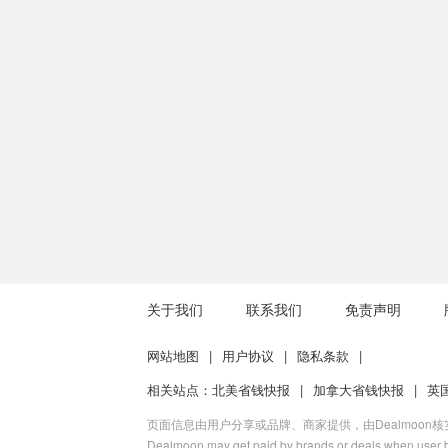
关于我们
联系我们
免责声明
网站地图
|
用户协议
|
隐私条款
|
相关站点：
北美省钱快报
|
加拿大省钱快报
|
英
页面信息由用户分享或品牌、商家提供，由Dealmoon
Dealmoon may get paid by brands or deals when user b