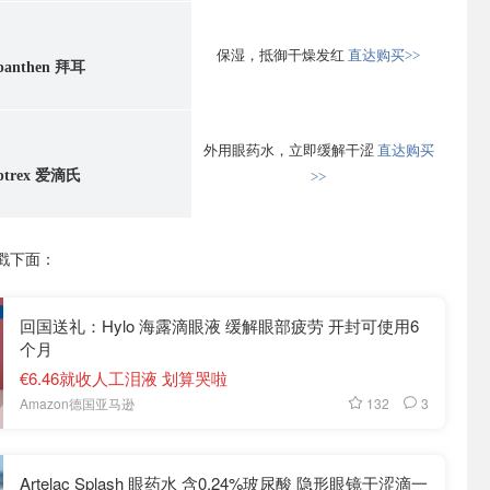
保湿，抵御干燥发红
直达购买>>
panthen 拜耳
外用眼药水，立即缓解干涩
直达购买
ptrex 爱滴氏
>>
戳下面：
回国送礼：Hylo 海露滴眼液 缓解眼部疲劳 开封可使用6
个月
€6.46就收人工泪液 划算哭啦
132
3
Amazon德国亚马逊
Artelac Splash 眼药水 含0.24%玻尿酸 隐形眼镜干涩滴一