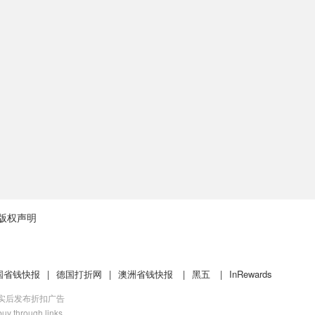
版权声明
国省钱快报
|
德国打折网
|
澳洲省钱快报
|
黑五
|
InRewards
核实后发布折扣广告
uy through links