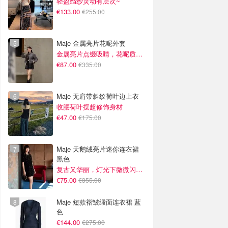
轻盈绉纱灵动有层次~
€133.00
€255.00
Maje 金属亮片花呢外套
金属亮片点缀吸睛，花呢质感高级又显贵
€87.00
€335.00
Maje 无肩带斜纹荷叶边上衣
收腰荷叶摆超修饰身材
€47.00
€175.00
Maje 天鹅绒亮片迷你连衣裙
黑色
复古又华丽，灯光下微微闪光~
€75.00
€355.00
Maje 短款褶皱缎面连衣裙 蓝
色
€144.00
€275.00