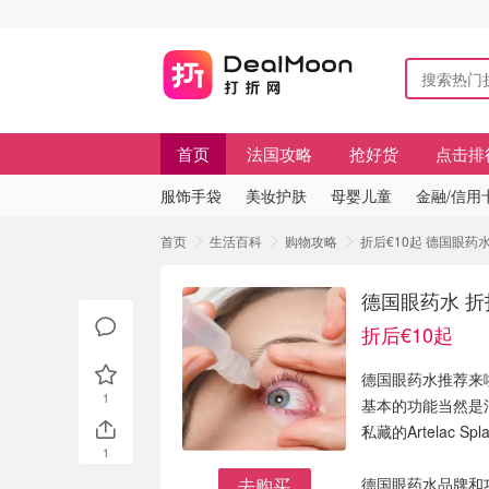
首页
法国攻略
抢好货
点击排
服饰手袋
美妆护肤
母婴儿童
金融/信用
首页
生活百科
购物攻略
折后€10起 德国眼药水 折
德国眼药水 折扣&
折后€10起
德国眼药水推荐来
1
基本的功能当然是
私藏的Artelac
1
去购买
德国眼药水品牌和