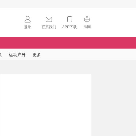
法国
登录
联系我们
APP下载
🇺🇸
美国
🇨🇳
中国
食
运动户外
更多
🇨🇦
加拿大
扫码下载 App
🇬🇧
英国
Download on the
App Store
🇩🇪
德国
Download the
Android App
🇫🇷
法国
🇮🇹
意大利
🇦🇺
澳洲