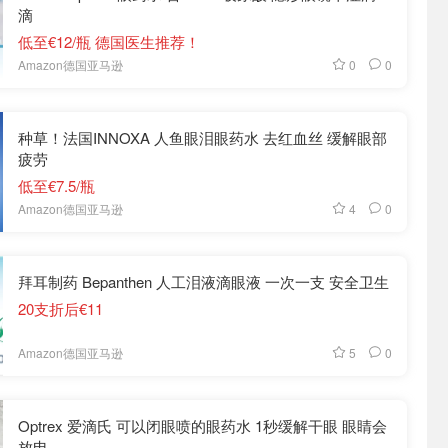
滴
低至€12/瓶 德国医生推荐！
0
0
Amazon德国亚马逊
种草！法国INNOXA 人鱼眼泪眼药水 去红血丝 缓解眼部
疲劳
低至€7.5/瓶
4
0
Amazon德国亚马逊
拜耳制药 Bepanthen 人工泪液滴眼液 一次一支 安全卫生
20支折后€11
5
0
Amazon德国亚马逊
Optrex 爱滴氏 可以闭眼喷的眼药水 1秒缓解干眼 眼睛会
放电