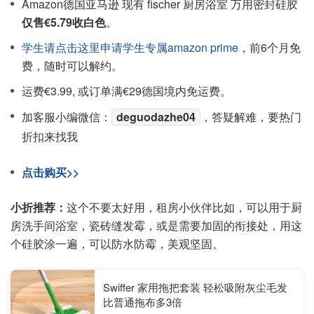
Amazon德国亚马逊 现有 fischer 厨房浴室 万用密封硅胶
仅售€5.79收白色
。
学生请点击这里申请学生专属amazon prime
，前6个月免
费，随时可以解约。
运费€3.99, 或订单满€29德国境内免运费。
加客服小编微信：
deguodazhe04
，答疑解难，要热门
折扣来找我
点击购买>>
小折推荐：
这个不要太好用，租房小伙伴比如，可以用于厨
房洗手间浴室，瓷砖缝发霉，或是需要加固的衔接处，用这
个硅胶涂一遍，可以防水防霉，美观坚固。
Swiffer 家用拖把套装 轻松吸附灰尘毛发
比普通拖布多3倍