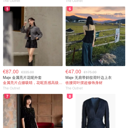
The Outnet
The Outnet
5
6
€87.00
€47.00
€335.00
€175.00
Maje 金属亮片花呢外套
Maje 无肩带斜纹荷叶边上衣
金属亮片点缀吸睛，花呢质感高级又显贵
收腰荷叶摆超修饰身材
The Outnet
The Outnet
7
8