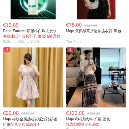
€19.89
€75.00
€355.00
Rene Furterer 新版小白珠洗发水 500ml
Maje 天鹅绒亮片迷你连衣裙 黑色
补货速抢！清爽不干 蓬松强韧秀发
Boticinal
2001人感兴趣
The Outnet
3
4
€96.00
€133.00
€355.00
€255.00
Maje 格纹金属感粗花呢短衬衫裙
Maje 印花绉纱中长裙 蓝色
粉嫩配色少女感满分！
轻盈绉纱灵动有层次~