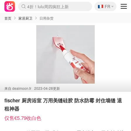
🇫🇷
4折！lulu周四疯狂上新
FR
Boticinal 夏促开抢！
还没结束！&OtherStories大促
Joybuy变相75折 随时失效
速领！Stanley独家85折
疑似霸哥！Camper额外叠85折
Zalando 奥莱闪促！每日更新
Moncler反季囤！5折起+叠9折
Coach Brooklyn仅€192
首页
家居厨卫
日用杂货
来自
dealmoon.fr
2023-04-28更新
fischer 厨房浴室 万用美缝硅胶 防水防霉 封住墙缝 退
租神器
仅售€5.79收白色