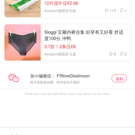
12片湿巾仅€2.66
113
1
Amazon德国亚马逊
Sloggi 宝藏内裤合集 好穿有又好看 舒适
度100分 冲鸭
3.7折！2条仅€8
8
2
Amazon德国亚马逊
加小编微信：
复制
每天刷刷朋友圈，精华折扣不漏掉
Dealmoon may be paid when users buy items via our links.