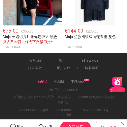
€75.00
€144.00
€355.00
€275.00
Maje 天鹅绒亮片迷你连衣裙 黑色
Maje 短款褶皱缎面连衣裙 蓝色
复古又华丽，灯光下微微闪光~
The Outnet
The Outnet
联系我们
黑五
InRewards
隐私条款
用户协议
版权声明
触屏版
电脑版
下载App
2017©dealmoon.fr
打开 APP
页面信息由用户分享或品牌、商家提供，由Dealmoon核实后发布折
扣广告
Dealmoon may get paid by brands or deals when user buy
through links
立即购买
评论
分享
打开 APP