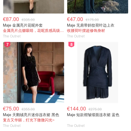
€87.00
€47.00
€335.00
€175.00
Maje 金属亮片花呢外套
Maje 无肩带斜纹荷叶边上衣
金属亮片点缀吸睛，花呢质感高级又显贵
收腰荷叶摆超修饰身材
The Outnet
The Outnet
7
8
€75.00
€144.00
€355.00
€275.00
Maje 天鹅绒亮片迷你连衣裙 黑色
Maje 短款褶皱缎面连衣裙 蓝色
复古又华丽，灯光下微微闪光~
The Outnet
The Outnet