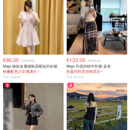
€96.00
€133.00
€355.00
€255.00
Maje 格纹金属感粗花呢短衬衫裙
Maje 印花绉纱中长裙 蓝色
粉嫩配色少女感满分！
轻盈绉纱灵动有层次~
The Outnet
The Outnet
5
6