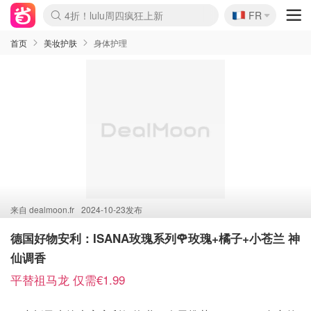
🇫🇷
4折！lulu周四疯狂上新
FR
Boticinal 夏促开抢！
还没结束！&OtherStories大促
Joybuy变相75折 随时失效
速领！Stanley独家85折
疑似霸哥！Camper额外叠85折
Zalando 奥莱闪促！每日更新
Moncler反季囤！5折起+叠9折
Coach Brooklyn仅€192
首页
美妆护肤
身体护理
来自
dealmoon.fr
2024-10-23发布
德国好物安利：ISANA玫瑰系列🌹玫瑰+橘子+小苍兰 神
仙调香
平替祖马龙 仅需€1.99