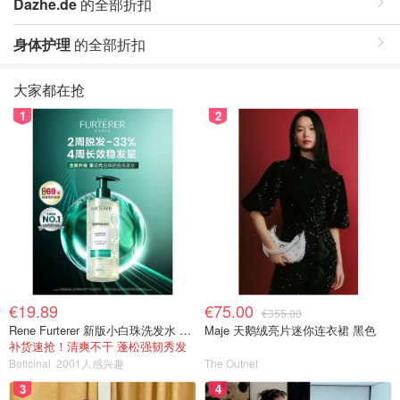
Dazhe.de
的全部折扣
身体护理
的全部折扣
大家都在抢
1
2
€19.89
€75.00
€355.00
Rene Furterer 新版小白珠洗发水 500ml
Maje 天鹅绒亮片迷你连衣裙 黑色
补货速抢！清爽不干 蓬松强韧秀发
Boticinal
2001人感兴趣
The Outnet
3
4